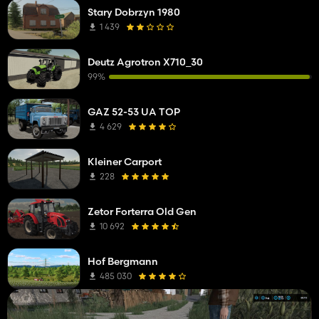
Stary Dobrzyn 1980
1 439
Deutz Agrotron X710_30
99%
GAZ 52-53 UA TOP
4 629
Kleiner Carport
228
Zetor Forterra Old Gen
10 692
Hof Bergmann
485 030