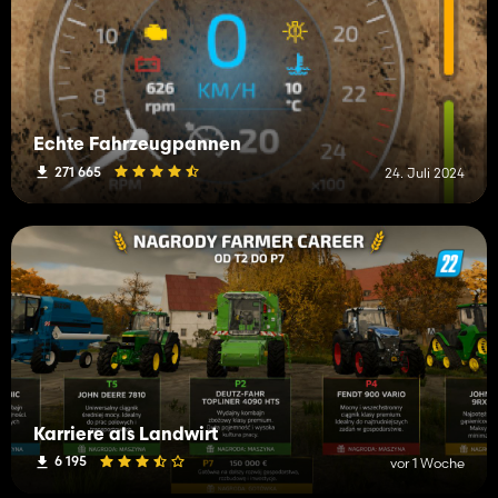
Echte Fahrzeugpannen
271 665
24. Juli 2024
Karriere als Landwirt
6 195
vor 1 Woche