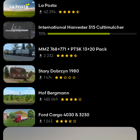
La Posta
62 294
International Harvester 315 Cultimulcher
70%
MMZ 768+771 + PTSK 13+20 Pack
2 232
Stary Dobrzyn 1980
1 474
Hof Bergmann
485 049
Ford Cargo 4030 & 3230
1 243