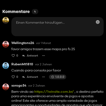
Kommentare
4
Wellingtons26
vor 1 Monat
favor amigos trazem esse mapa pro fs 25
0
Antwort
RubenMt1810
vor 2 Jahren
Cuando para consola por favor
0
Antwort
1.0.0.0
sorogo34
vor 2 Jahren
Bem-vindo ao
https://1winsite.com.br/
, o destino perfeito
para uma experiência envolvente de jogos e apostas
online! Este site oferece uma ampla variedade de jogos
emocionantes e oportunidades de apostas que vão tornar