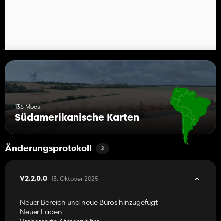
- Verkauf von Kalkstein
- Sägewerk
- Alle notwendigen Verkäufe
- Landschaftsgestaltung mit vielen zusätzlichen Bäumen, vielen
Gemälden und BR-Gras.
136 Mods
Südamerikanische Karten
Änderungsprotokoll
2
13. Oktober 2025
V2.2.0.0
Neuer Bereich und neue Büros hinzugefügt
Neuer Laden
Verbesserte Atmosphäre