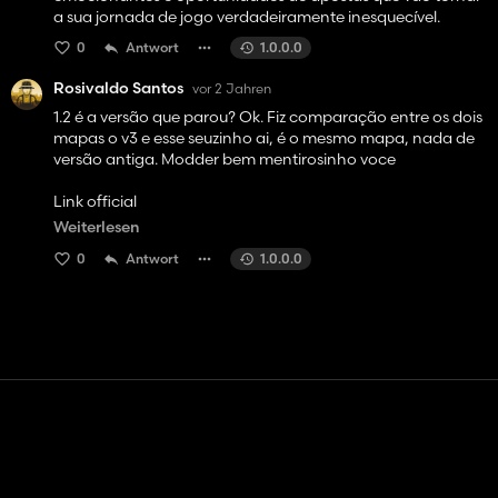
a sua jornada de jogo verdadeiramente inesquecível.
0
Antwort
1.0.0.0
Rosivaldo Santos
vor 2 Jahren
1.2 é a versão que parou? Ok. Fiz comparação entre os dois
mapas o v3 e esse seuzinho ai, é o mesmo mapa, nada de
versão antiga. Modder bem mentirosinho voce
Link official
https://sharemods.com/9t9nz6xffw3r/FS22_Terras_Do_Br
Weiterlesen
asil_V3.zip.html
0
Antwort
1.0.0.0
https://modsfire.com/PN0i90DGGr8vHK9
Kontakt
Hilfe