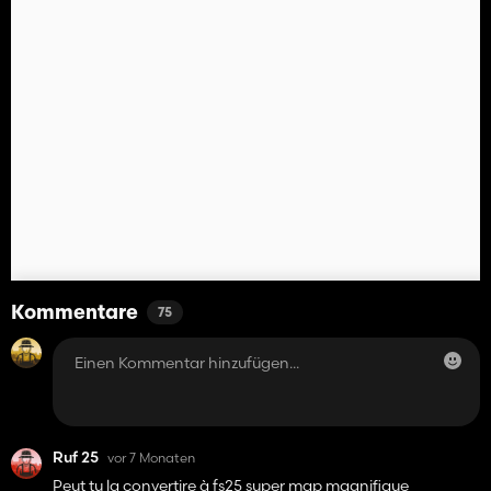
Kommentare
75
Ruf 25
vor 7 Monaten
Peut tu la convertire à fs25 super map magnifique