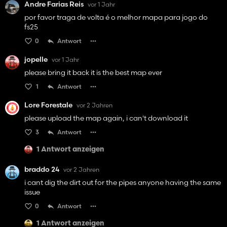
Andre Farias Reis
vor 1 Jahr
por favor traga de volta é o melhor mapa para jogo do
fs25
0
Antwort
jopelle
vor 1 Jahr
please bring it back it is the best map ever
1
Antwort
Lore Forestale
vor 2 Jahren
please upload the map again, i can't download it
3
Antwort
1 Antwort anzeigen
braddo 24
vor 2 Jahren
i cant dig the dirt out for the pipes anyone having the same
issue
0
Antwort
1 Antwort anzeigen