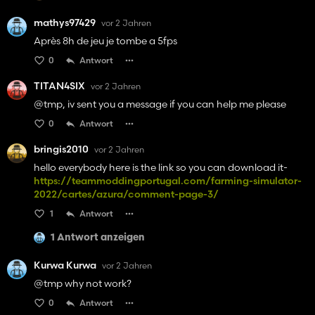
mathys97429
vor 2 Jahren
Après 8h de jeu je tombe a 5fps
0
Antwort
TITAN4SIX
vor 2 Jahren
@tmp, iv sent you a message if you can help me please
0
Antwort
bringis2010
vor 2 Jahren
hello everybody here is the link so you can download it-
https://teammoddingportugal.com/farming-simulator-
2022/cartes/azura/comment-page-3/
1
Antwort
1 Antwort anzeigen
Kurwa Kurwa
vor 2 Jahren
@tmp why not work?
0
Antwort