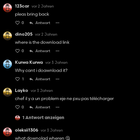
123car
vor 2 Jahren
pleas bring back
0
Antwort
dino205
vor 2 Jahren
where is the download link
0
Antwort
Kurwa Kurwa
vor 3 Jahren
Why cant i doawnload it?
1
Antwort
Layko
vor 3 Jahren
chef il y a un problem eje ne pxu pas télécharger
0
Antwort
1 Antwort anzeigen
oleksii1306
vor 3 Jahren
what downolad wheren 🤔