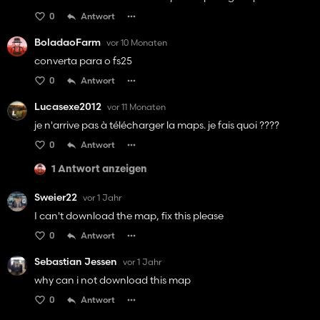
0
Antwort
BoladaoFarm
vor 10 Monaten
converta para o fs25
0
Antwort
Lucasexe2012
vor 11 Monaten
je n'arrive pas à télécharger la maps. je fais quoi ????
0
Antwort
1 Antwort anzeigen
Sweier22
vor 1 Jahr
I can't download the map, fix this please
0
Antwort
Sebastian Jessen
vor 1 Jahr
why can i not download this map
0
Antwort