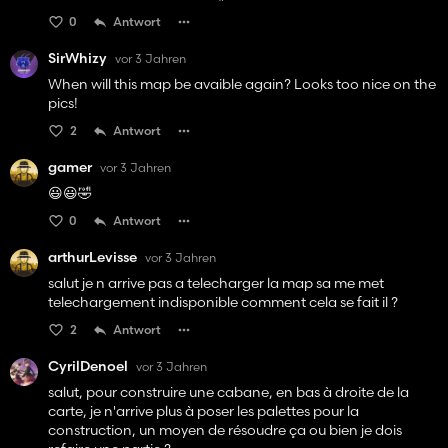
0
Antwort
SirWhizy
vor 3 Jahren
When will this map be avaible again? Looks too nice on the
pics!
2
Antwort
gamer
vor 3 Jahren
😃😃🤣
0
Antwort
arthurLevisse
vor 3 Jahren
salut je n arrive pas a telecharger la map sa me met
telechargement indisponible comment cela se fait il ?
2
Antwort
CyrilDenoel
vor 3 Jahren
salut, pour construire une cabane, en bas à droite de la
carte, je n'arrive plus à poser les palettes pour la
construction, un moyen de résoudre ça ou bien je dois