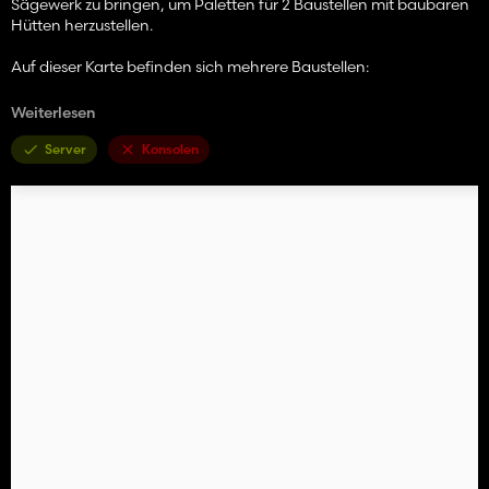
Sägewerk zu bringen, um Paletten für 2 Baustellen mit baubaren
Hütten herzustellen.
Auf dieser Karte befinden sich mehrere Baustellen:
Weiterlesen
· Verlegen von Rohren, 2 baubare Hütten,
Zugangskonstruktionen für Geländefelder, Zugänglichkeit zu
Server
Konsolen
Hüttenstandorten und vielen anderen Standorten, von der
Erdbeseitigung bis zum Brechen von Gestein im Steinbruch!
Entdecken Sie viele versteckte Orte wie unsere Unterwelten,
unsere leuchtenden Kugeln nur bei Nacht.
Viel Spaß auf dieser Karte, Sie haben viele Orte, an denen Sie
Spaß haben können, egal ob Sie Motorrad fahren, am Feuer
sitzen, die Seilrutsche springen, mit einem Sicherheitsgurt bergab
fahren und vieles mehr.
Um alle Funktionen der Karte nutzen zu können, wird das
Platinium-DLC dringend empfohlen!! Kaufen Sie das Platinium-
DLC hier:
https://www.farming-simulator.com/dlc-detail.php?
dlc_id=fs22platinum
Auf dieser Karte haben Sie mehrere Versionen: