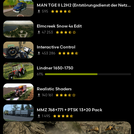
MAN TGE II L2H2 (Entstörungsdienst der Netzgesellsc)
595
Elmcreek Snow 4x Edit
47 253
Interactive Control
453 286
Lindner 1650-1750
61%
Realistic Shaders
140 161
MMZ 768+771 + PTSK 13+20 Pack
1 495