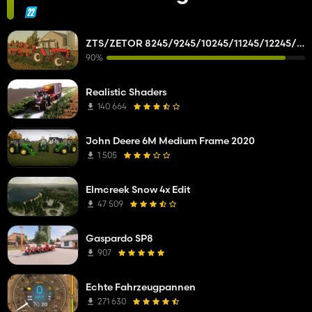
ZTS/ZETOR 8245/9245/10245/11245/12245/14245/16245
90%
Realistic Shaders
140 664
John Deere 6M Medium Frame 2020
1 505
Elmcreek Snow 4x Edit
47 509
Gaspardo SP8
907
Echte Fahrzeugpannen
271 630