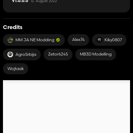
12. August 2022
V1.0.0.0
Credits
Alex74
MM JA NE Modding
Kiky0807
Zetor6245
MB3D Modelling
AgroSrbija
Wojtasik