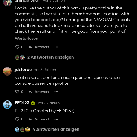
Shingo Shoji
vor 3 Jahren
Looks like the author of this pack is pretty active in the
comments, so I want to ask them: how can I contact with
you (via facebook, etc)? I changed the "JAGUAR" decals
on both versions to look more accurate, so I want you to
check the result and, if it will be good from your point of
view, include it in the next update. And thanks in advance
Weiterlesen
for your reply!
0
Antwort
2 Antworten anzeigen
jdxforce
vor 3 Jahren
salut ce serait cool une mise a jour pour que les joueur
console puissent en profiter
0
Antwort
EED123
vor 3 Jahren
PU220 is Created by EED123 ;)
0
Antwort
4 Antworten anzeigen