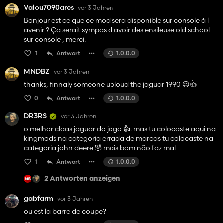
Valou7090ares
vor 3 Jahren
Bonjour est ce que ce mod sera disponible sur console à l
avenir ? Ça serait sympas d avoir des ensileuse old school
sur console , merci.
1
Antwort
1.0.0.0
MNDBZ
vor 3 Jahren
thanks, finnaly someone uploud the jaguar 1990 😉👍️
0
Antwort
1.0.0.0
DR3RS
vor 3 Jahren
o melhor claas jaguar do jogo 👍️. mas tu colocaste aqui na
kingmods na categoria errada de marcas tu colocaste na
categoria john deere 🤣 mais bom não faz mal
1
Antwort
1.0.0.0
2 Antworten anzeigen
gabfarm
vor 3 Jahren
ou est la barre de coupe?