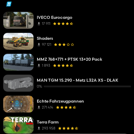
IVECO Eurocargo
17 911
Shaders
97 121
MMZ 768+771 + PTSK 13+20 Pack
1 893
MAN TGM 15.290 - Metz L32A XS - DLAK
0%
Echte Fahrzeugpannen
271 414
Terra Farm
293 958