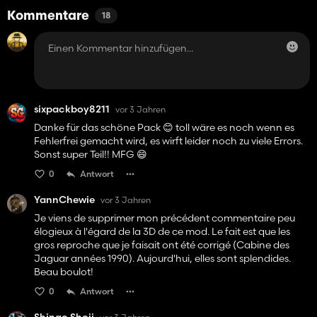
Kommentare
18
sixpackboy8211
vor 3 Jahren
Danke für das schöne Pack 😊 toll wäre es noch wenn es
Fehlerfrei gemacht wird, es wirft leider noch zu viele Errors.
Sonst super Teil!! MFG 😄
0
Antwort
YannChewie
vor 3 Jahren
Je viens de supprimer mon précédent commentaire peu
élogieux à l'égard de la 3D de ce mod. Le fait est que les
gros reproche que je faisait ont été corrigé (Cabine des
Jaguar années 1990). Aujourd'hui, elles sont splendides.
Beau boulot!
0
Antwort