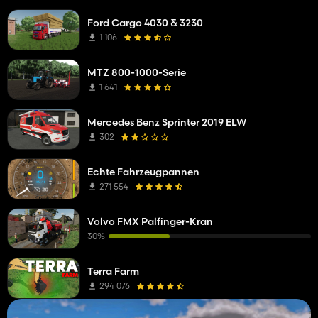
Ford Cargo 4030 & 3230
1 106
MTZ 800-1000-Serie
1 641
Mercedes Benz Sprinter 2019 ELW
302
Echte Fahrzeugpannen
271 554
Volvo FMX Palfinger-Kran
30%
Terra Farm
294 076