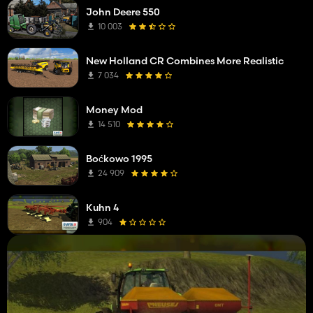
John Deere 550
10 003
New Holland CR Combines More Realistic
7 034
Money Mod
14 510
Boćkowo 1995
24 909
Kuhn 4
904