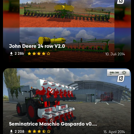
John Deere 24 row V2.0
2 286
10. Juli 2014
Seminatrice Maschio Gaspardo v0.5 beta
2 208
15. April 2014