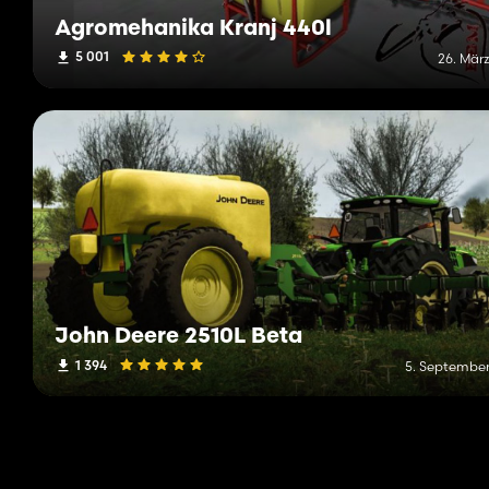
Agromehanika Kranj 440l
5 001
26. März
John Deere 2510L Beta
1 394
5. September