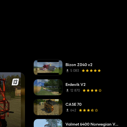
Bizon Z040 v2
5 083
Erdevik V2
12 870
CASE 70
642
Valmet 6400 Norwegian Verson