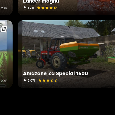
Lancer magnu
1 211
i 2014
Amazone Za Special 1500
2 071
i 2014