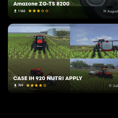
Amazone ZG-TS 8200
1 165
19. Augus
CASE IH 920 NUTRI APPLY
749
17. Jul