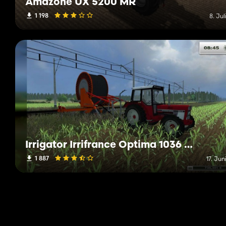
Amazone UX 5200 MR
1 198
8. Jul
Irrigator Irrifrance Optima 1036 V3 MR
1 887
17. Jun