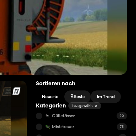
Sortieren nach
Neueste
Älteste
Im Trend
Kategorien
1 ausgewählt
Güllefässer
90
Miststreuer
73