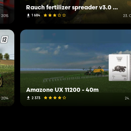
Rauch fertilizer spreader v3.0 MR
1 684
 2015
23. 
Amazone UX 11200 - 40m
2 373
 2014
24.