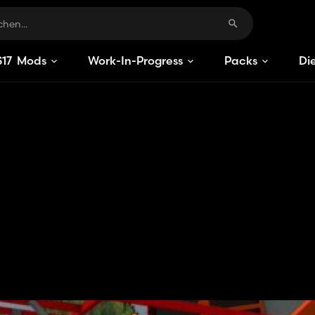
S
17
Mods
Work-In-Progress
Packs
Di