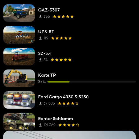
GAZ-3307
335
UPS-8T
115
SZ-5.4
84
Karte TP
25%
Ford Cargo 4030 & 3230
37 685
Echter Schlamm
191 369