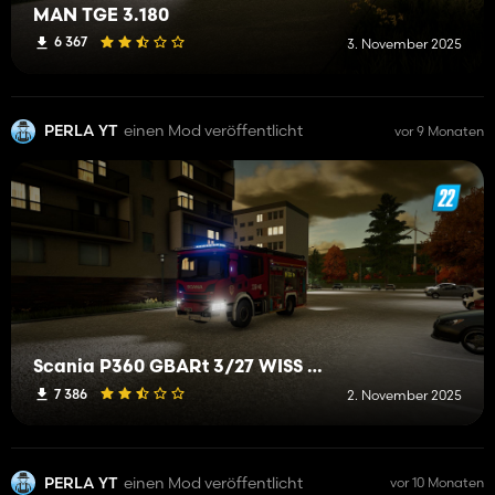
MAN TGE 3.180
6 367
3. November 2025
PERLA YT
einen Mod veröffentlicht
vor 9 Monaten
Scania P360 GBARt 3/27 WISS 339[R]40 OSP Stobierna
7 386
2. November 2025
PERLA YT
einen Mod veröffentlicht
vor 10 Monaten