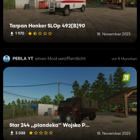
Tarpan Honker SLOp 492[B]90
1 970
18. November 2025
PERLA YT
einen Mod veröffentlicht
vor 8 Monaten
Star 244 ,,plandeka'' Wojsko Polskie
3 088
18. November 2025