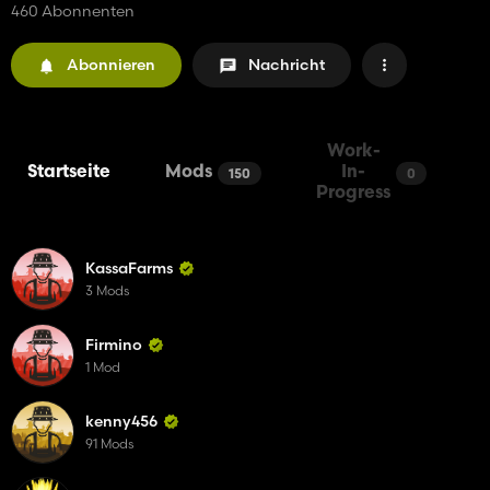
460 Abonnenten
Abonnieren
Nachricht
Work-
Startseite
Mods
In-
150
0
Progress
KassaFarms
3 Mods
Firmino
1 Mod
kenny456
91 Mods