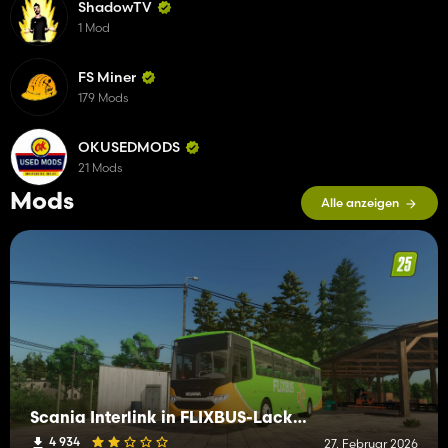
ShadowTV
1 Mod
FS Miner
179 Mods
OKUSEDMODS
21 Mods
Mods
Alle anzeigen
Scania Interlink in FLIXBUS-Lackierung
4 934
27. Februar 2026