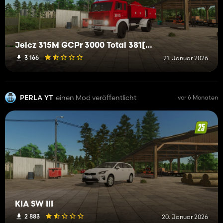
Jelcz 315M GCPr 3000 Total 381[F]35 JRG Nowa Sól
3 166
21. Januar 2026
PERLA YT
einen Mod veröffentlicht
vor 6 Monaten
KIA SW III
2 883
20. Januar 2026