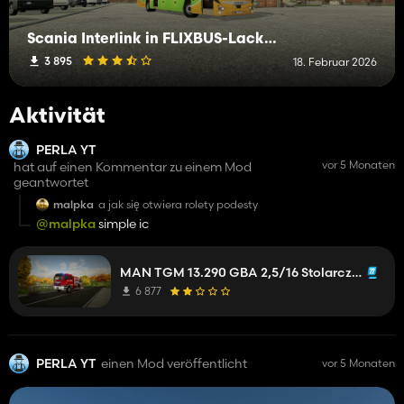
Scania Interlink in FLIXBUS-Lackierung
3 895
18. Februar 2026
Aktivität
PERLA YT
vor 5 Monaten
hat auf einen Kommentar zu einem Mod
geantwortet
malpka
a jak się otwiera rolety podesty
@malpka
simple ic
MAN TGM 13.290 GBA 2,5/16 Stolarczyk OSP Nowe
6 877
PERLA YT
einen Mod veröffentlicht
vor 5 Monaten