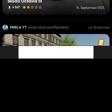
Skoda Octavia III
4 567
14. September 2025
PERLA YT
einen Mod veröffentlicht
vor 10 Monaten
MAN TGA 26.430 GCBA 6,5+4/64 302[K]25 JRG 2 Krakow
3 486
14. September 2025
PERLA YT
einen Mod veröffentlicht
vor 10 Monaten