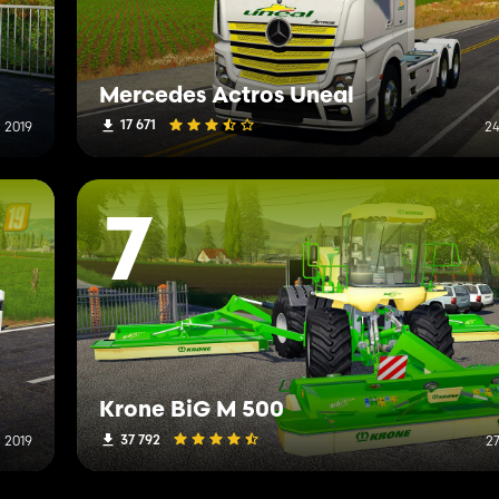
Mercedes Actros Uneal
17 671
 2019
24
7
Krone BiG M 500
37 792
 2019
2