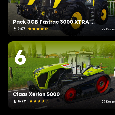
Pack JCB Fastrac 3000 XTRA & 8000
9 677
29 Kasım
6
Claas Xerion 5000
16 231
29 Kasım