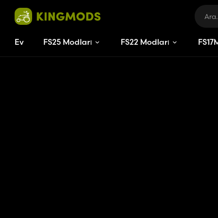
Ev
FS25 Modları
FS22 Modları
FS
17