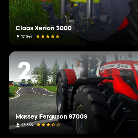
Claas Xerion 3000
17 044
2
Massey Ferguson 8700S
23 355