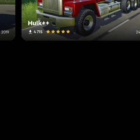
Hulk++
4 715
 2019
24