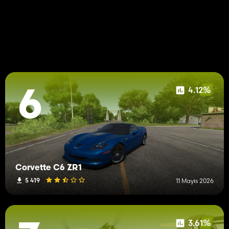
4.12%
6
Corvette C6 ZR1
5 419
11 Mayıs 2026
3.61%