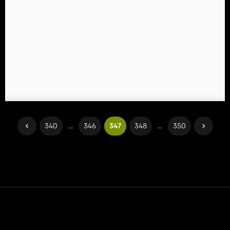
340
...
346
347
348
...
350
Temas etmek