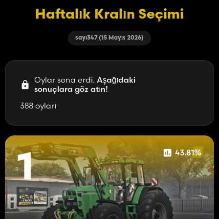
Haftalık Kralın Seçimi
sayı347 (15 Mayıs 2026)
Oylar sona erdi.
Aşağıdaki
sonuçlara göz atın!
388 oyları
43.81%
1