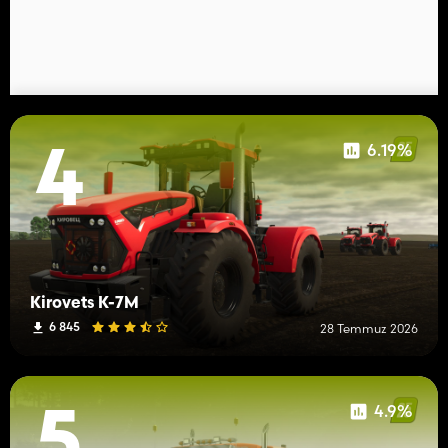
6.19%
4
Kirovets K-7M
6 845
28 Temmuz 2026
4.9%
5