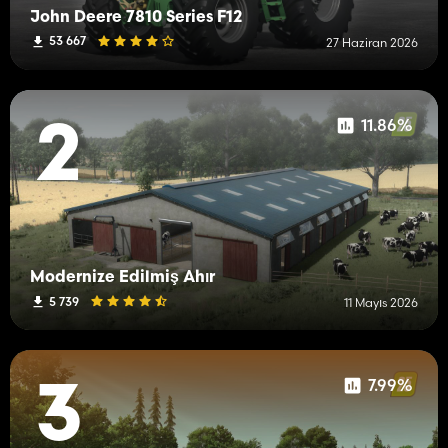
John Deere 7810 Series F12
53 667
27 Haziran 2026
11.86%
2
Modernize Edilmiş Ahır
5 739
11 Mayıs 2026
7.99%
3