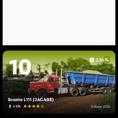
2.84%
10
Scania L111 (JACARÉ)
4 576
11 Mayıs 2026