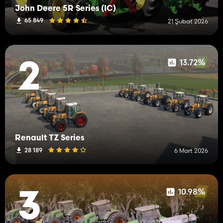
John Deere 5R Series (IC)
65 849
21 Şubat 2026
13.72%
2
Renault TZ Series
28 189
6 Mart 2026
10.98%
3