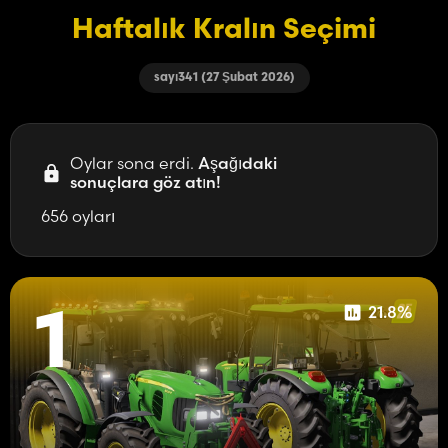
Haftalık Kralın Seçimi
sayı341 (27 Şubat 2026)
Oylar sona erdi.
Aşağıdaki
sonuçlara göz atın!
656 oyları
21.8%
1