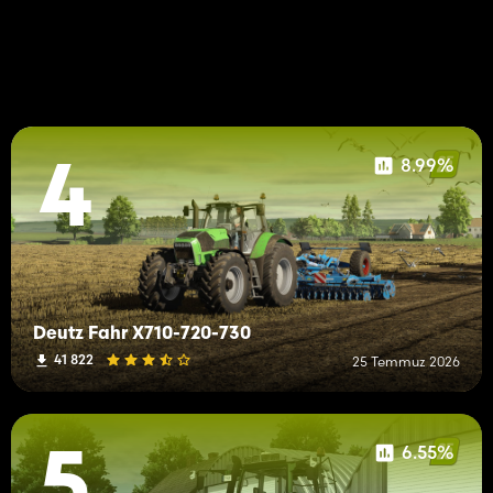
8.99%
4
Deutz Fahr X710-720-730
41 822
25 Temmuz 2026
6.55%
5