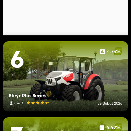
4.73%
6
Steyr Plus Series
8 467
23 Şubat 2026
4.42%