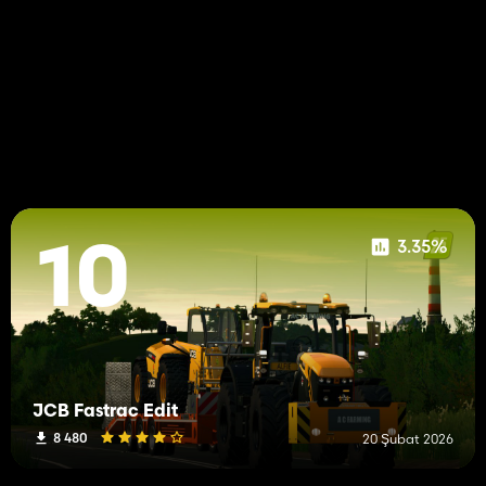
3.35%
10
JCB Fastrac Edit
8 480
20 Şubat 2026