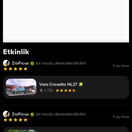
Etkinlik
ZioFicus
bir modu derecelendirdim
5 ay önce
Vaia Crosetto NL27
4 722
ZioFicus
bir modu derecelendirdim
5 ay önce