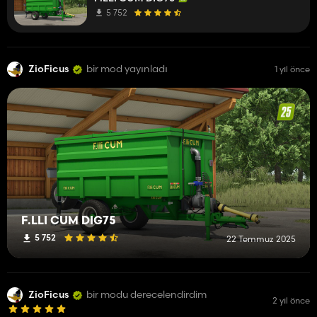
5 752
ZioFicus
bir mod yayınladı
1 yıl önce
F.LLI CUM DIG75
5 752
22 Temmuz 2025
ZioFicus
bir modu derecelendirdim
2 yıl önce