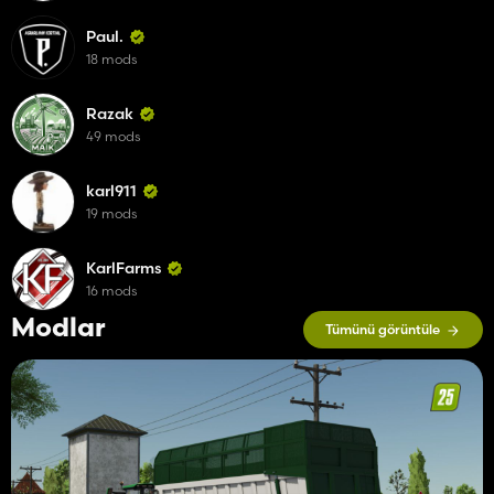
Paul.
18 mods
Razak
49 mods
karl911
19 mods
KarlFarms
16 mods
Modlar
Tümünü görüntüle