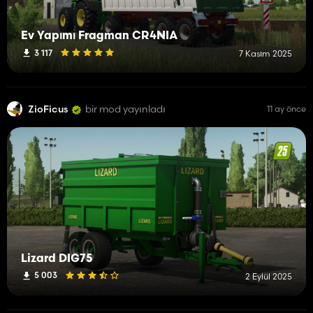
Ev Yapımı Fragman CR4NIA
3 117
7 Kasım 2025
ZioFicus
bir mod yayınladı
11 ay önce
Lizard DIG75
5 003
2 Eylül 2025