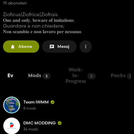
19 aboneleri
Zioficus|Ziofrice|Ziofrais
𝐎𝐧𝐞 𝐚𝐧𝐝 𝐨𝐧𝐥𝐲, 𝐛𝐞𝐰𝐚𝐫𝐞 𝐨𝐟 𝐢𝐦𝐢𝐭𝐚𝐭𝐢𝐨𝐧𝐬.
Guardare e non chiedere;
𝐍𝐨𝐧 𝐬𝐜𝐚𝐦𝐛𝐢𝐨 𝐞 𝐧𝐨𝐧 𝐥𝐚𝐯𝐨𝐫𝐨 𝐩𝐞𝐫 𝐧𝐞𝐬𝐬𝐮𝐧𝐨.
Abone
Mesaj
Work-
Ev
Mods
In-
Packs
3
0
0
Progress
Team IWMM
8 mods
DMC MODDING
34 mods