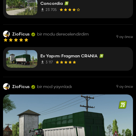
Concordia
23 705
ZioFicus
bir modu derecelendirdim
9 ay önce
Ev Yapımı Fragman CR4NIA
3 117
ZioFicus
bir mod yayınladı
9 ay önce