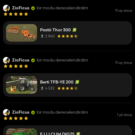
ZioFicus
bir modu derecelendirdim
11 ay önce
Pastò Thor 300
2 840
ZioFicus
bir modu derecelendirdim
11 ay önce
Berti TFB-YE 200
4 532
ZioFicus
bir modu derecelendirdim
1 yıl önce
F.LLI CUM DIG75