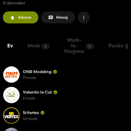
0 aboneleri
Abone
Mesaj
Work-
Ev
Mods
In-
Packs
0
0
0
Progress
ONR Modding
71 mods
Valentin le Cut
2 mods
SrVertex
43 mods