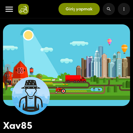
Giriş yapmak
Xav85