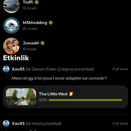
Truffi
12 mods
MSModding
24 mods
JonasM
31 mods
Etkinlik
Xav85
bir Devam Eden Çalışma yorumladı
5 yıl önce
Merci et gg à toi pour l avoir adapter sur console !!
The Little West
100%
Xav85
bir mod yorumladı
5 yıl önce