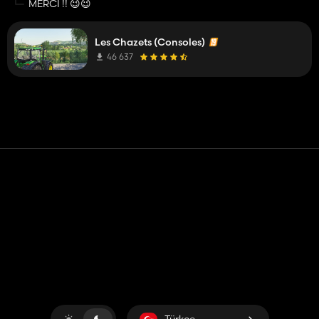
MERCI !! 😉😉
Les Chazets (Consoles)
46 637
Temas etmek
Yardım
Hizmet Şartları
Gizlilik Politikası
Çerezleri yönet