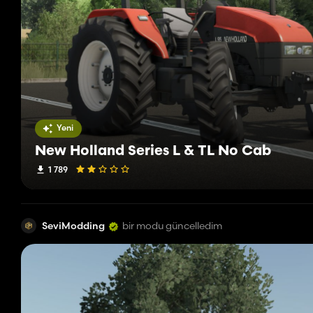
Yeni
New Holland Series L & TL No Cab
1 789
SeviModding
bir modu güncelledim