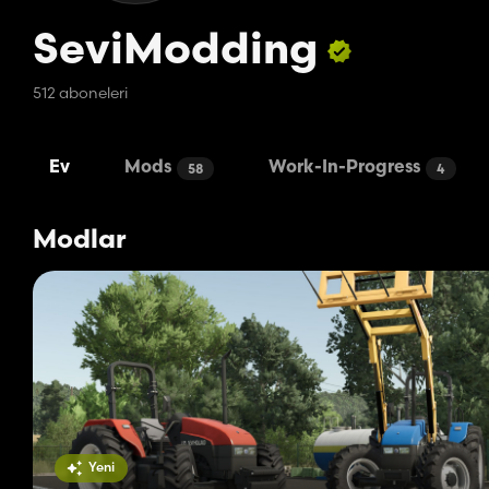
SeviModding
512 aboneleri
Ev
Mods
Work-In-Progress
58
4
Modlar
Yeni