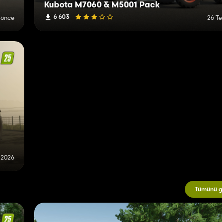
Kubota M7060 & M5001 Pack
6 603
 önce
26 T
 2026
Tümünü g