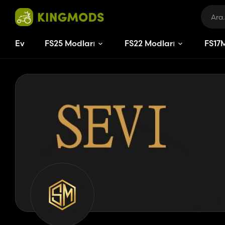
Ev
FS25 Modları
FS22 Modları
FS
17