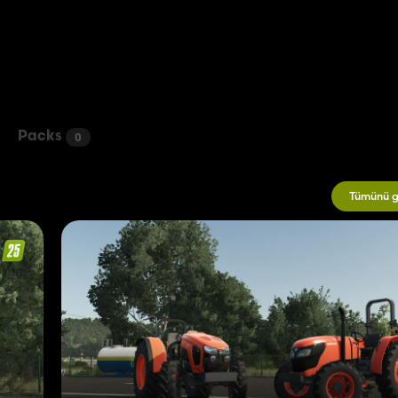
Packs
0
Tümünü g