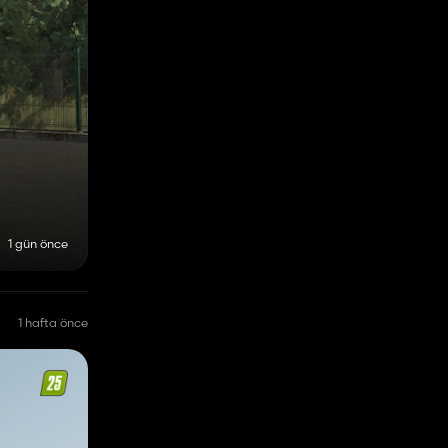
1 gün önce
1 hafta önce