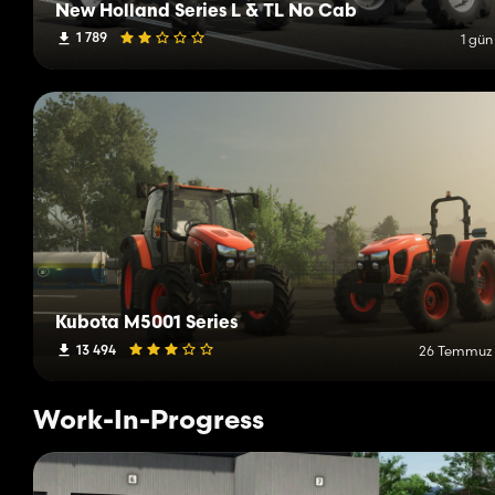
New Holland Series L & TL No Cab
1 789
1 gün
Kubota M5001 Series
13 494
26 Temmuz
Work-In-Progress