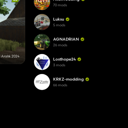
70 mods
Luksu
5 mods
AGNADRIAN
26 mods
1 Aralık 2024
Losthope24
3 mods
KRKZ-modding
66 mods