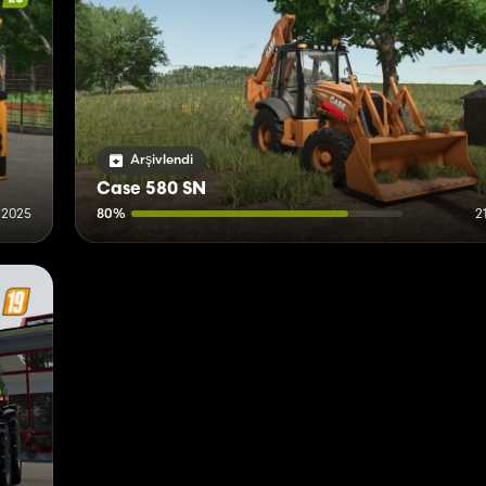
Arşivlendi
Case 580 SN
 2025
80%
2