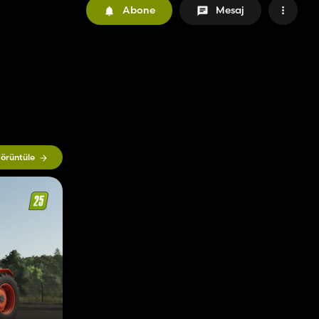
Abone
Mesaj
örüntüle