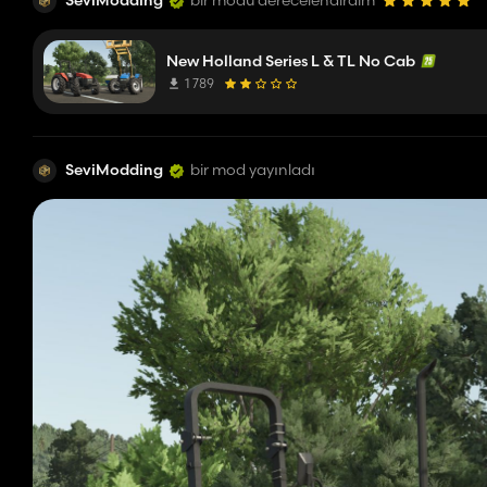
SeviModding
bir modu derecelendirdim
New Holland Series L & TL No Cab
1 789
SeviModding
bir mod yayınladı