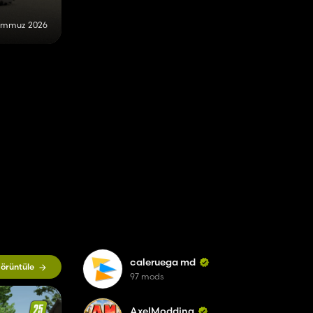
emmuz 2026
caleruega md
örüntüle
97 mods
AxelModding