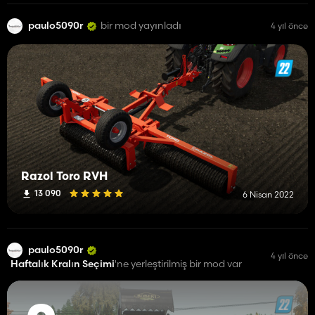
paulo5090r
bir mod yayınladı
4 yıl önce
Razol Toro RVH
13 090
6 Nisan 2022
paulo5090r
4 yıl önce
Haftalık Kralın Seçimi
'ne yerleştirilmiş bir mod var