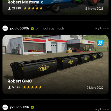
Robert Mastermix
21 799
12 Mayıs 2023
paulo5090r
bir mod yayınladı
4 yıl önce
Robert GMC
5 045
9 Mart 2022
paulo5090r
4 yıl önce