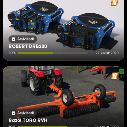
Arşivlendi
ROBERT DRB200
50%
22 Aralık 2020
Arşivlendi
Razol TORO RVH
70%
24 Kasım 2020