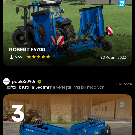
ROBERT F4700
5 661
30 Kasım 2022
paulo5090r
3 yıl önce
Haftalık Kralın Seçimi
'ne yerleştirilmiş bir mod var
3