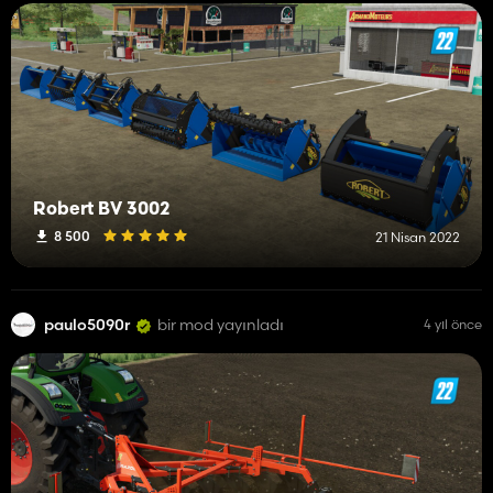
Robert BV 3002
8 500
21 Nisan 2022
paulo5090r
bir mod yayınladı
4 yıl önce