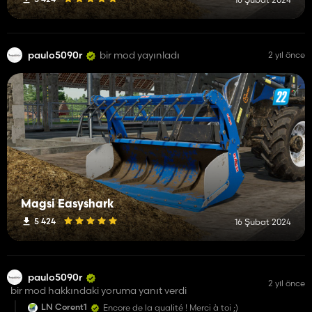
paulo5090r
bir mod yayınladı
2 yıl önce
Magsi Easyshark
5 424
16 Şubat 2024
paulo5090r
2 yıl önce
bir mod hakkındaki yoruma yanıt verdi
LN Corent1
Encore de la qualité ! Merci à toi ;)