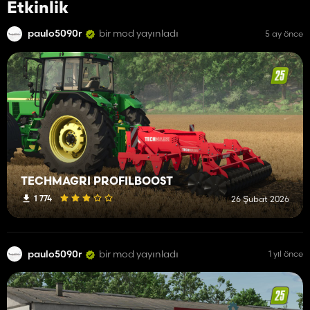
Etkinlik
paulo5090r
bir mod yayınladı
5 ay önce
TECHMAGRI PROFILBOOST
1 774
26 Şubat 2026
paulo5090r
bir mod yayınladı
1 yıl önce