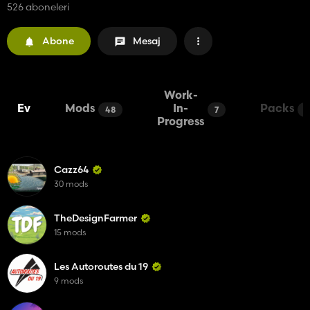
526 aboneleri
Abone
Mesaj
Work-
Ev
Mods
In-
Packs
48
7
0
Progress
Cazz64
30 mods
TheDesignFarmer
15 mods
Les Autoroutes du 19
9 mods