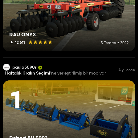
RAU ONYX
12 611
5 Temmuz 2022
paulo5090r
4 yıl önce
Haftalık Kralın Seçimi
'ne yerleştirilmiş bir mod var
1