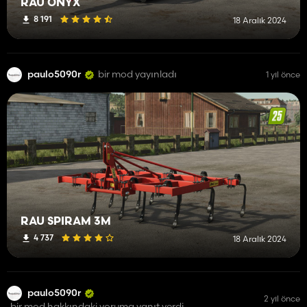
RAU ONYX
8 191
18 Aralık 2024
paulo5090r
bir mod yayınladı
1 yıl önce
RAU SPIRAM 3M
4 737
18 Aralık 2024
paulo5090r
2 yıl önce
bir mod hakkındaki yoruma yanıt verdi