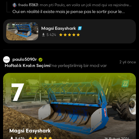
fredo FTKT
Salut mon pti Paulo, en voila un joli mod qui va rejoindre
mes fermes, ce godet il existe pour télescopique si oui tu
Oui en réalité il existe mais je pense pas le sortir pour le
pense le sortir. Merci pour le partage et passe un bon week
moment...
end
Magsi Easyshark
5 424
paulo5090r
2 yıl önce
Haftalık Kralın Seçimi
'ne yerleştirilmiş bir mod var
7
Magsi Easyshark
5 424
16 Şubat 2024