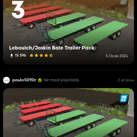
3
Leboulch/Joskin Bale Trailer Pack
15 396
5 Ocak 2024
paulo5090r
bir mod yayınladı
2 yıl önce