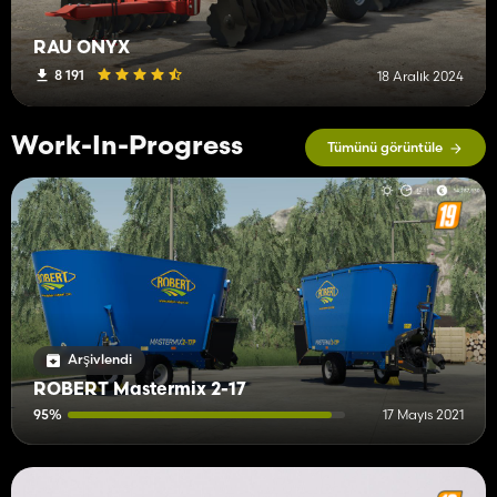
RAU ONYX
8 191
18 Aralık 2024
Work-In-Progress
Tümünü görüntüle
Arşivlendi
ROBERT Mastermix 2-17
95%
17 Mayıs 2021