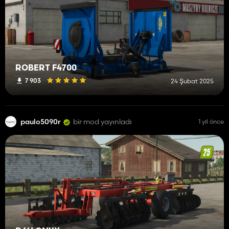
ROBERT F4700
7 903
24 Şubat 2025
paulo5090r
bir mod yayınladı
1 yıl önce