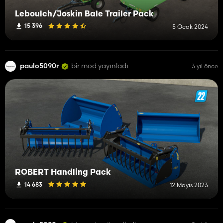
Leboulch/Joskin Bale Trailer Pack
15 396
5 Ocak 2024
paulo5090r
bir mod yayınladı
3 yıl önce
ROBERT Handling Pack
14 683
12 Mayıs 2023