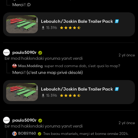
Merci ! :D
Leboulch/Joskin Bale Trailer Pack
15 396
paulo5090r
2 yıl önce
bir mod hakkındaki yoruma yanıt verdi
Max.Modding
super mod comme dab, s'est quoi la map?
Merci ! (c'est une map privé désolé)
Leboulch/Joskin Bale Trailer Pack
15 396
paulo5090r
2 yıl önce
bir mod hakkındaki yoruma yanıt verdi
BOB51160
Tres beau materiels, merçi et bonne année 2024.