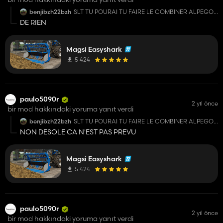
benjibzh22bzh
SLT TU POURAI TU FAIRE LE COMBINER ALPEGO
8M SVP
DE RIEN
Magsi Easyshark
5 424
paulo5090r
2 yıl önce
bir mod hakkındaki yoruma yanıt verdi
benjibzh22bzh
SLT TU POURAI TU FAIRE LE COMBINER ALPEGO
8M SVP
NON DESOLE CA N'EST PAS PREVU
Magsi Easyshark
5 424
paulo5090r
2 yıl önce
bir mod hakkındaki yoruma yanıt verdi