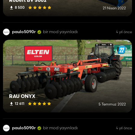
Robert BV 3002
8 500
21 Nisan 2022
paulo5090r
bir mod yayınladı
4 yıl önce
RAU ONYX
12 611
5 Temmuz 2022
paulo5090r
bir mod yayınladı
4 yıl önce