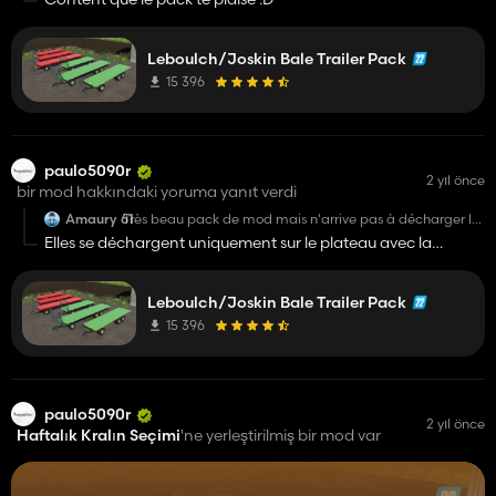
canton sur le jeu !
Et petit apparté pour les gens qui ne savent pas,
Joskin ont racheté Leboulch en 2012, d'où les
Leboulch/Joskin Bale Trailer Pack
plateaux Wago qui sont nui plus ni moins des
15 396
Leboulch peints en verts !
paulo5090r
2 yıl önce
bir mod hakkındaki yoruma yanıt verdi
Amaury 61
Très beau pack de mod mais n'arrive pas à décharger les
balles où je veux avec l'autoload, il faut utiliser quels
Elles se déchargent uniquement sur le plateau avec la
touches svp ?
touche "Y"
Leboulch/Joskin Bale Trailer Pack
15 396
paulo5090r
2 yıl önce
Haftalık Kralın Seçimi
'ne yerleştirilmiş bir mod var