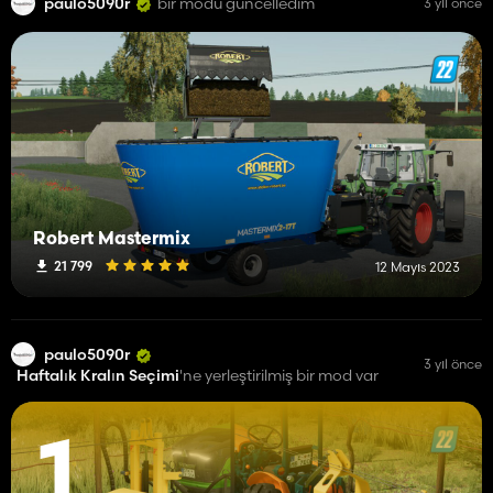
paulo5090r
bir modu güncelledim
3 yıl önce
Robert Mastermix
21 799
12 Mayıs 2023
paulo5090r
3 yıl önce
Haftalık Kralın Seçimi
'ne yerleştirilmiş bir mod var
1