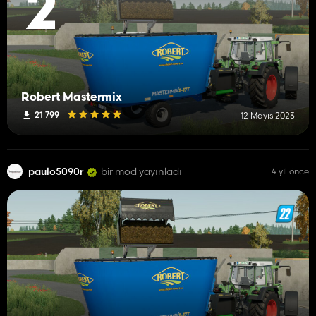
2
Robert Mastermix
21 799
12 Mayıs 2023
paulo5090r
bir mod yayınladı
4 yıl önce