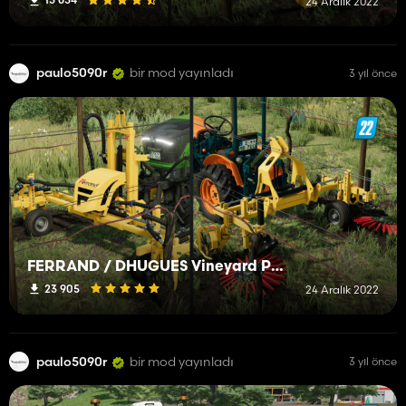
24 Aralık 2022
paulo5090r
bir mod yayınladı
3 yıl önce
FERRAND / DHUGUES Vineyard Pack
23 905
24 Aralık 2022
paulo5090r
bir mod yayınladı
3 yıl önce