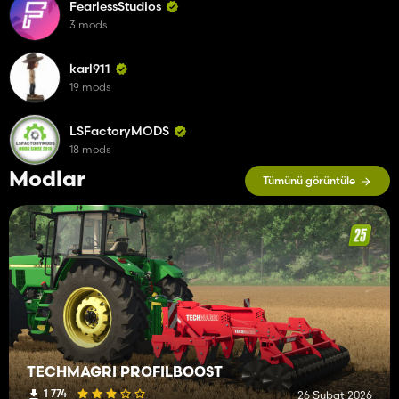
FearlessStudios
3 mods
karl911
19 mods
LSFactoryMODS
18 mods
Modlar
Tümünü görüntüle
TECHMAGRI PROFILBOOST
1 774
26 Şubat 2026