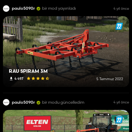
paulo5090r
bir mod yayınladı
4 yıl önce
RAU SPIRAM 3M
4 497
5 Temmuz 2022
paulo5090r
bir modu güncelledim
4 yıl önce