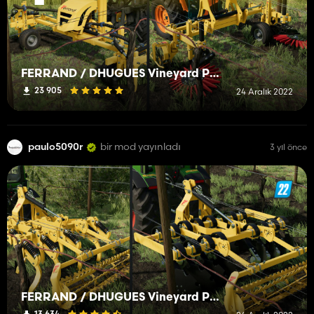
FERRAND / DHUGUES Vineyard Pack
23 905
24 Aralık 2022
paulo5090r
bir mod yayınladı
3 yıl önce
FERRAND / DHUGUES Vineyard Pack
13 634