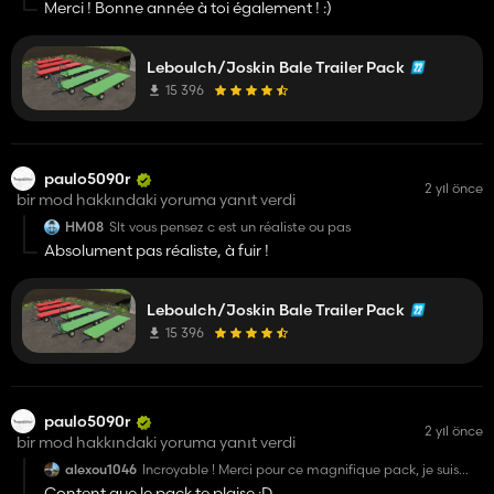
Merci ! Bonne année à toi également ! :)
Leboulch/Joskin Bale Trailer Pack
15 396
paulo5090r
2 yıl önce
bir mod hakkındaki yoruma yanıt verdi
HM08
Slt vous pensez c est un réaliste ou pas
Absolument pas réaliste, à fuir !
Leboulch/Joskin Bale Trailer Pack
15 396
paulo5090r
2 yıl önce
bir mod hakkındaki yoruma yanıt verdi
alexou1046
Incroyable ! Merci pour ce magnifique pack, je suis
heureux de voir + de matériel de la marque de mon
Content que le pack te plaise :D