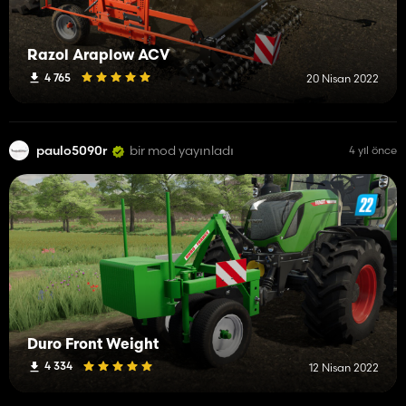
Razol Araplow ACV
4 765
20 Nisan 2022
paulo5090r
bir mod yayınladı
4 yıl önce
Duro Front Weight
4 334
12 Nisan 2022