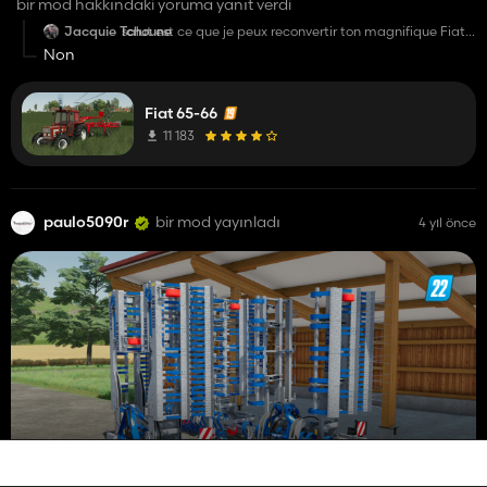
bir mod hakkındaki yoruma yanıt verdi
Jacquie Tchoune
salut est ce que je peux reconvertir ton magnifique Fiat
65-66 pour fs22, bien sur je te mettrais en crédit, si tu as
Non
besoin n'hésite pas.
Fiat 65-66
11 183
paulo5090r
bir mod yayınladı
4 yıl önce
Robert DBS Pack
8 479
10 Şubat 2022