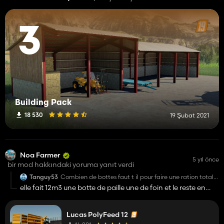
3
Building Pack
18 530
19 Şubat 2021
Noa Farmer
5 yıl önce
bir mod hakkındaki yoruma yanıt verdi
Tanguy53
Combien de bottes faut t il pour faire une ration total
mélangé merci
elle fait 12m3 une botte de paille une de foin et le reste en
mais
Lucas PolyFeed 12