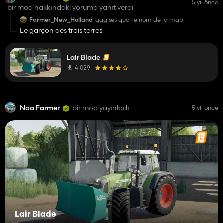
5 yıl önce
bir mod hakkındaki yoruma yanıt verdi
Farmer_New_Holland
ggg ses quoi le nom de la map
Le garçon des trois terres
Lair Blade
4 029
Noa Farmer
bir mod yayınladı
5 yıl önce
Lair Blade