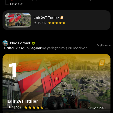
Nan tkt
Lair 24T Trailer
18 104
Noa Farmer
5 yıl önce
Haftalık Kralın Seçimi
'ne yerleştirilmiş bir mod var
1
Lair 24T Trailer
18 104
8 Nisan 2021