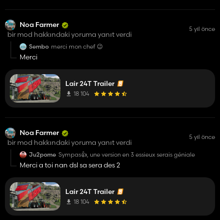
Noa Farmer
5 yıl önce
bir mod hakkındaki yoruma yanıt verdi
Sembo
merci mon chef 😉
Merci
Lair 24T Trailer
18 104
Noa Farmer
5 yıl önce
bir mod hakkındaki yoruma yanıt verdi
Ju2pome
Sympas👍, une version en 3 essieux serais géniale
Merci a toi nan dsl sa sera des 2
Lair 24T Trailer
18 104