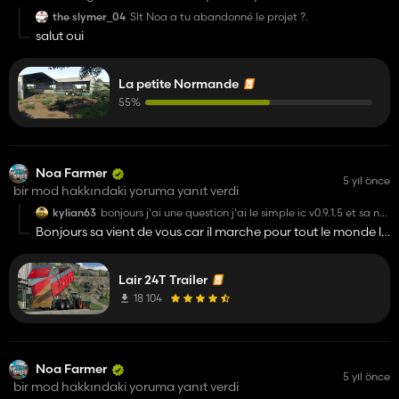
the slymer_04
Slt Noa a tu abandonné le projet ?.
salut oui
La petite Normande
55%
Noa Farmer
5 yıl önce
bir mod hakkındaki yoruma yanıt verdi
kylian63
bonjours j'ai une question j'ai le simple ic v0.9.1.5 et sa ne
fonctionne pas avec la benne et j'adorerai l'avoir avec le
Bonjours sa vient de vous car il marche pour tout le monde le
simple ic sa serai possible de faire une mis a jour avec se
simple ic
simple ic la ou pas s'il vous plait car j'ai essayer avec
tout les autre simple ic et il y en a aucun qui fonctionne
correctement sur mon ordi merci
Lair 24T Trailer
18 104
Noa Farmer
5 yıl önce
bir mod hakkındaki yoruma yanıt verdi