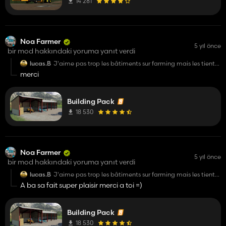
14 281
Noa Farmer
5 yıl önce
bir mod hakkındaki yoruma yanıt verdi
lucas.B
J'aime pas trop les bâtiments sur farming mais les tient
je les trouve super bien fais
merci
Building Pack
18 530
Noa Farmer
5 yıl önce
bir mod hakkındaki yoruma yanıt verdi
lucas.B
J'aime pas trop les bâtiments sur farming mais les tient
je les trouve super bien fais
A ba sa fait super plaisir merci a toi =)
Building Pack
18 530