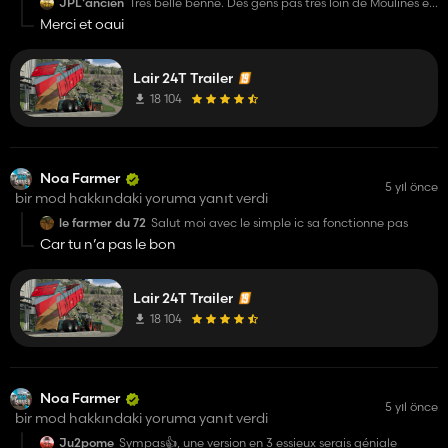
JPL'ancien
Très belle benne. Des gens pas très loin de Moulines et
de Saint Hilaire. Sa fait plaisir de voir du matériel
Merci et oaui
local.
Lair 24T Trailer
18 104
Noa Farmer
5 yıl önce
bir mod hakkındaki yoruma yanıt verdi
le farmer du 72
Salut moi avec le simple ic sa fonctionne pas
Car tu n’a pas le bon
Lair 24T Trailer
18 104
Noa Farmer
5 yıl önce
bir mod hakkındaki yoruma yanıt verdi
Ju2pome
Sympas👍, une version en 3 essieux serais géniale