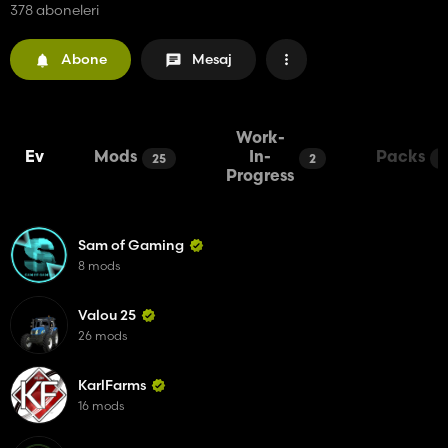
378 aboneleri
Abone
Mesaj
Work-
Ev
Mods
In-
Packs
25
2
0
Progress
Sam of Gaming
8 mods
Valou 25
26 mods
KarlFarms
16 mods