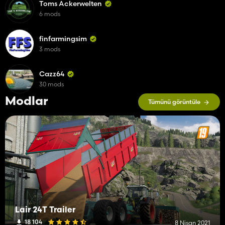
Toms Ackerwelten
6 mods
finfarmingsim
3 mods
Cazz64
30 mods
Modlar
Tümünü görüntüle
Lair 24T Trailer
18 104
8 Nisan 2021