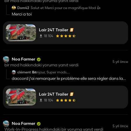
bir mod hakkındaki yoruma yanıt verdi
Dom42
Salut et Merci pour ce magnifique Mod 👍
Merci a toi
Lair 24T Trailer
18 104
Noa Farmer
5 yıl önce
bir mod hakkındaki yoruma yanıt verdi
clément lbt
Bonjour, Super mods.
J'ai un problème quand je suis a l'ensilage avec les
daccord j'ai remarquer le problème elle sera régler dans la
ridelles pour ensilage. la remorque ne veut pas se remplir
V.2
a 100%.
Lair 24T Trailer
18 104
Noa Farmer
5 yıl önce
Work-In-Progress hakkındaki bir yoruma yanıt verdi