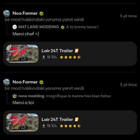
Noa Farmer
5 yıl önce
bir mod hakkındaki yoruma yanıt verdi
MAT LAND MODDING
A la bonne heure !
Merci chef =)
Lair 24T Trailer
18 104
Noa Farmer
5 yıl önce
bir mod hakkındaki yoruma yanıt verdi
nono modding
magnifique la benne tres bien faites
Merci a toi
Lair 24T Trailer
18 104