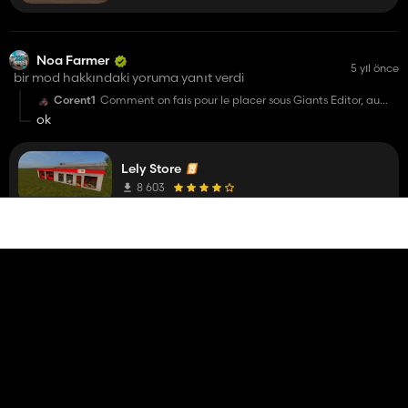
Noa Farmer
5 yıl önce
bir mod hakkındaki yoruma yanıt verdi
Corent1
Comment on fais pour le placer sous Giants Editor, au
niveau des XML ?
ok
Lely Store
8 603
Noa Farmer
5 yıl önce
bir mod hakkındaki yoruma yanıt verdi
sergio
comment on peut telecharge te mods ? sur ton site?
Salut tu clique sur mon site sa te va sur la page et ses
marquer lien tu clique
Lucas PolyFeed 12
14 281