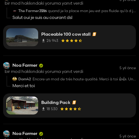
bir mod hakkındaki yoruma yanıt verdi
The Farmer22ih
Moi quand je la place mon jeu est pas fluide qu'à d je
regarde vers la stabulation
Salut oui je suis au courant dsl
Placeable 100 cow stall
26 943
Noa Farmer
5 yıl önce
bir mod hakkındaki yoruma yanıt verdi
Dom42
Encore un mod de très haute qualité. Merci à toi 👍👍. Un
seul regret, c'est qu'il n'y ai pas d'éclairage dans le
Merci et toi
deuxième bâtiment.
Building Pack
18 530
Noa Farmer
5 yıl önce