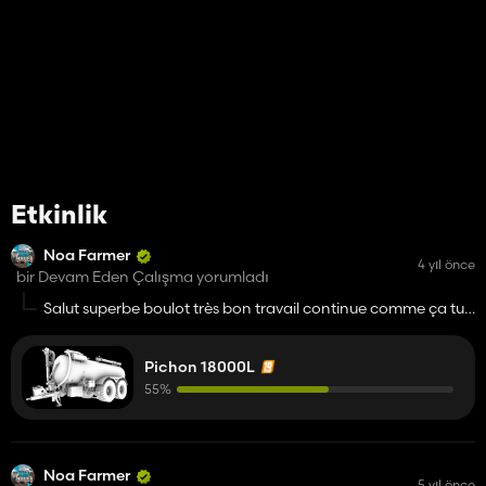
Etkinlik
Noa Farmer
4 yıl önce
bir Devam Eden Çalışma yorumladı
Salut superbe boulot très bon travail continue comme ça tu
as un tallent fous ente mes main.
Pichon 18000L
55%
Noa Farmer
5 yıl önce