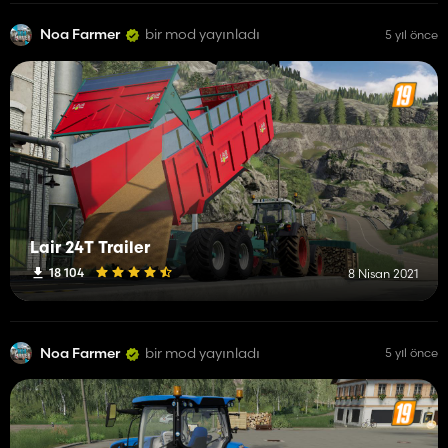
Noa Farmer
bir mod yayınladı
5 yıl önce
Lair 24T Trailer
18 104
8 Nisan 2021
Noa Farmer
bir mod yayınladı
5 yıl önce