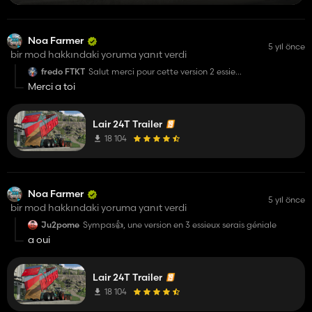
Noa Farmer
5 yıl önce
bir mod hakkındaki yoruma yanıt verdi
fredo FTKT
Salut merci pour cette version 2 essieu
Joli travail
Merci a toi
merci pour le partage
Lair 24T Trailer
18 104
Noa Farmer
5 yıl önce
bir mod hakkındaki yoruma yanıt verdi
Ju2pome
Sympas👍, une version en 3 essieux serais géniale
a oui
Lair 24T Trailer
18 104