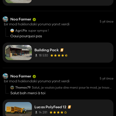
Noa Farmer
5 yıl önce
bir mod hakkındaki yoruma yanıt verdi
Agri.Pix
super sympa !
Oaui pourquoi pas
Building Pack
18 530
Noa Farmer
5 yıl önce
bir mod hakkındaki yoruma yanıt verdi
Thomas79
Salut, je voulais juste dire merci pour le mod, je trouvais
justement que ça manquait de matériel lucas sur fs.
Salut bah merci à toi
Lucas PolyFeed 12
14 281