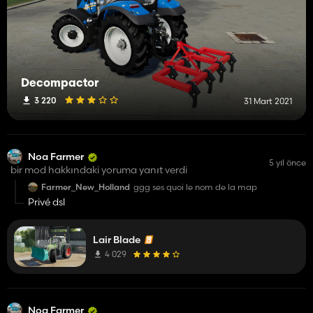
Decompactor
3 220
31 Mart 2021
Noa Farmer
5 yıl önce
bir mod hakkındaki yoruma yanıt verdi
Farmer_New_Holland
ggg ses quoi le nom de la map
Privé dsl
Lair Blade
4 029
Noa Farmer