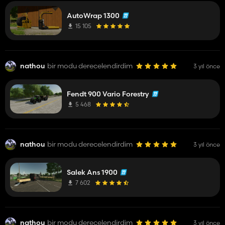
AutoWrap 1300
15 105
nathou
bir modu derecelendirdim
3 yıl önce
Fendt 900 Vario Forestry
5 468
nathou
bir modu derecelendirdim
3 yıl önce
Salek Ans 1900
7 602
nathou
bir modu derecelendirdim
3 yıl önce