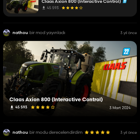
Claas Axion 800 (Interactive Control)
45 593
nathou
bir mod yayınladı
3 yıl önce
Claas Axion 800 (Interactive Control)
45 593
3 Mart 2024
nathou
bir modu derecelendirdim
3 yıl önce