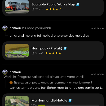
Scalable Public Works Map
111 757
nathou
bir mod yorumladı
3 yıl önce
un grand merci a toi moi qui chercher des melodies
Horn pack (Prefab)
10 241
nathou
3 yıl önce
Work-In-Progress hakkındaki bir yoruma yanıt verdi
Redrez
salut petite question , comment on test les map ?
tu mes ta map dans ton ficher mod tu lance une partie sur ta
map et tu test ce que tu a fais dessus
Ma Normandie Natale
12%