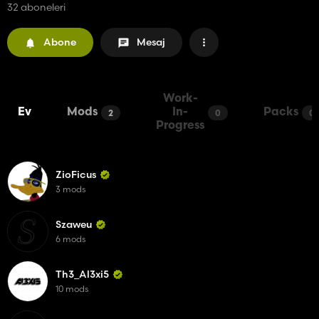
32 aboneleri
Abone
Mesaj
Work-
Ev
Mods
In-
Packs
2
0
0
Progress
ZioFicus
3 mods
Szaweu
6 mods
Th3_Al3xi5
10 mods