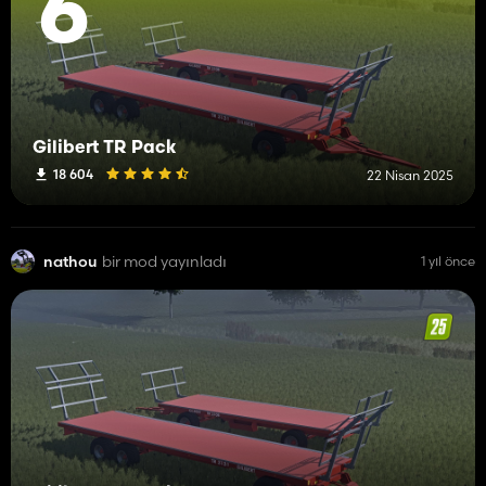
6
Gilibert TR Pack
18 604
22 Nisan 2025
nathou
bir mod yayınladı
1 yıl önce