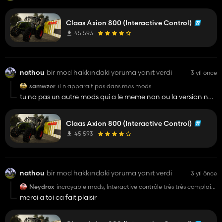
Claas Axion 800 (Interactive Control)
45 593
nathou
bir mod hakkındaki yoruma yanıt verdi
3 yıl önce
samwzer
il n apparait pas dans mes mods
tu na pas un autre mods qui a le meme non ou la version non
modife du mod hub
Claas Axion 800 (Interactive Control)
45 593
nathou
bir mod hakkındaki yoruma yanıt verdi
3 yıl önce
Neydrox
incroyable mods, Interactive contrôle très très complais,
moi qui est un claas 810 cebis stage 5 dans la vrai vie,
merci a toi ca fait plaisir
c'est une copie similaire. Avec l'interactive contrôle vous
pouvez tous faire de l'intérieur(levez, baiser, déplier,
activer la prise de force, ouvrir les porte, activer le GPS.
Merci Nathou pour ce mods 👍️