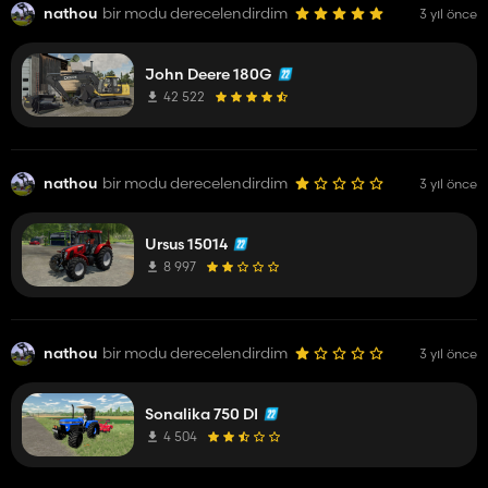
nathou
bir modu derecelendirdim
3 yıl önce
John Deere 180G
42 522
nathou
bir modu derecelendirdim
3 yıl önce
Ursus 15014
8 997
nathou
bir modu derecelendirdim
3 yıl önce
Sonalika 750 DI
4 504