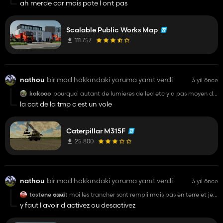
ah merde car mais pote l ont pas
Scalable Public Works Map
111 757
nathou
bir mod hakkındaki yoruma yanıt verdi
3 yıl önce
kakooo
pourquoi autant de lumieres de led etc y a pas moyen de
rester nature .... une belle cat 315 de base jaune ... sans
la cat de la tmp c est un vole
tous ce sapin de noel ?🙄
Caterpillar M315F
25 800
nathou
bir mod hakkındaki yoruma yanıt verdi
3 yıl önce
tostene axel
salut moi les trancher sont rempli mais pas en terre et je
peut pas prendre ce qu'il ya dedans
y faut l avoir d activez ou desactivez