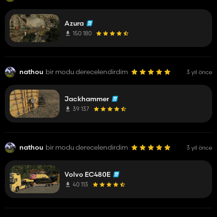
Azura
150 180
nathou
bir modu derecelendirdim
3 yıl önce
Jackhammer
39 137
nathou
bir modu derecelendirdim
3 yıl önce
Volvo EC480E
40 113