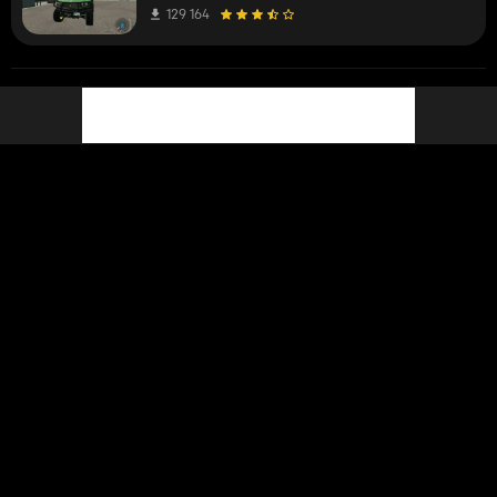
129 164
nathou
bir modu derecelendirdim
3 yıl önce
Mod Passenger
129 164
nathou
bir mod hakkındaki yoruma yanıt verdi
3 yıl önce
Furiousli
C'est un leak du dlc kubota
si pour les mod y on besoin de lua
Mod Passenger
129 164