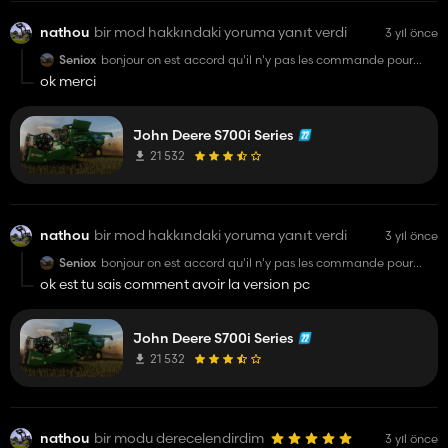
nathou
bir mod hakkındaki yoruma yanıt verdi
3 yıl önce
Seniox
bonjour on est accord qu'il n'y pas les commande pour
activer les truc qu'il il a dans image 4 merci
ok merci
John Deere S700i Series
21 532
nathou
bir mod hakkındaki yoruma yanıt verdi
3 yıl önce
Seniox
bonjour on est accord qu'il n'y pas les commande pour
activer les truc qu'il il a dans image 4 merci
ok est tu sais comment avoir la version pc
John Deere S700i Series
21 532
nathou
bir modu derecelendirdim
3 yıl önce