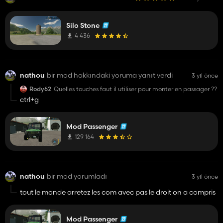
Silo Stone
4 436
nathou
bir mod hakkındaki yoruma yanıt verdi
3 yıl önce
Rody62
Quelles touches faut il utiliser pour monter en passager ??
ctrl+g
Mod Passenger
129 164
nathou
bir mod yorumladı
3 yıl önce
tout le monde arretez les com avec pas le droit on a compris
Mod Passenger