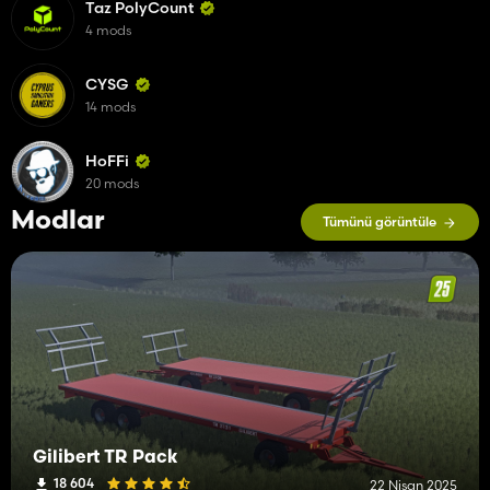
Taz PolyCount
4 mods
CYSG
14 mods
HoFFi
20 mods
Modlar
Tümünü görüntüle
Gilibert TR Pack
18 604
22 Nisan 2025