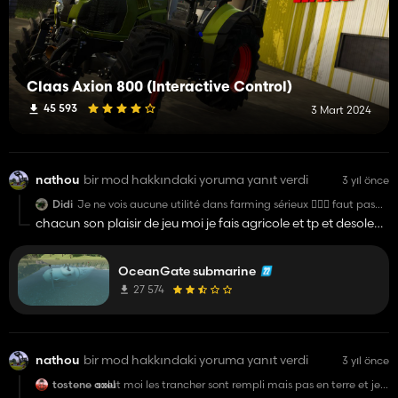
Claas Axion 800 (Interactive Control)
45 593
3 Mart 2024
nathou
bir mod hakkındaki yoruma yanıt verdi
3 yıl önce
Didi
Je ne vois aucune utilité dans farming sérieux 🤦🏽‍♂️ faut pas
abuser non plus la 😒
chacun son plaisir de jeu moi je fais agricole et tp et desole
mais avant de parle faite du modding 😉
OceanGate submarine
27 574
nathou
bir mod hakkındaki yoruma yanıt verdi
3 yıl önce
tostene axel
salut moi les trancher sont rempli mais pas en terre et je
peut pas prendre ce qu'il ya dedans