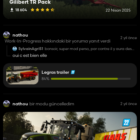
Gilibert TR Pack
18 604
22 Nisan 2025
nathou
2 yıl önce
Work-In-Progress hakkındaki bir yoruma yanıt verdi
SylvainAgri51
bonsoir, super mod perso, par contre il y aura des
ridelles ? 👍️👍️👍️
oui c est bien elle
Legras trailer
84%
nathou
bir modu güncelledim
2 yıl önce