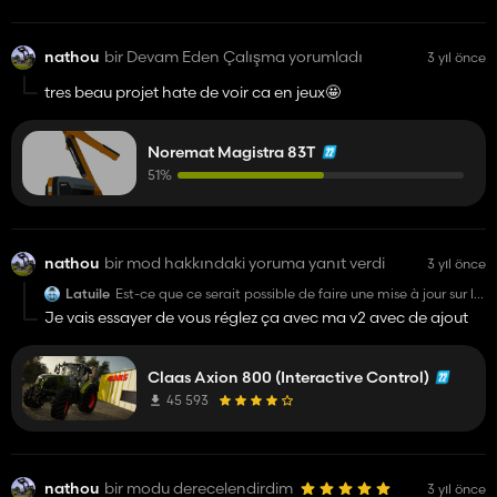
nathou
bir Devam Eden Çalışma yorumladı
3 yıl önce
tres beau projet hate de voir ca en jeux🤩
Noremat Magistra 83T
51%
nathou
bir mod hakkındaki yoruma yanıt verdi
3 yıl önce
Latuile
Est-ce que ce serait possible de faire une mise à jour sur le
jeu pour mettre l'interactive control, comme ça plus de
Je vais essayer de vous réglez ça avec ma v2 avec de ajout
problème comme quoi il ne faut pas faire la maj ?
Claas Axion 800 (Interactive Control)
45 593
nathou
bir modu derecelendirdim
3 yıl önce