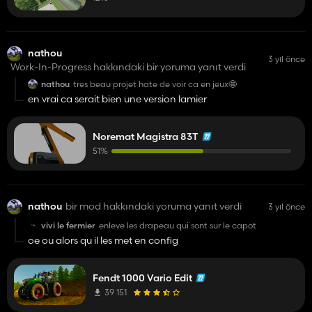
nathou
3 yıl önce
Work-In-Progress hakkındaki bir yoruma yanıt verdi
nathou
tres beau projet hate de voir ca en jeux🤩
en vrai ca serait bien une version lamier
Noremat Magistra 83T
51%
nathou
bir mod hakkındaki yoruma yanıt verdi
3 yıl önce
vivi le fermier
enleve les drapeau qui sont sur le capot
oe ou alors qu il les met en config
Fendt 1000 Vario Edit
39 151