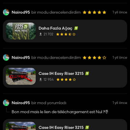
Nairod95
bir modu derecelendirdim
1 yıl önce
Daha Fazla Ağaç
21 702
Nairod95
bir modu derecelendirdim
1 yıl önce
Case IH Easy Riser 3215
12 954
Nairod95
bir mod yorumladı
1 yıl önce
Bon mod mais le lien de téléchargement est Nul !👎️
Case IH Easy Riser 3215