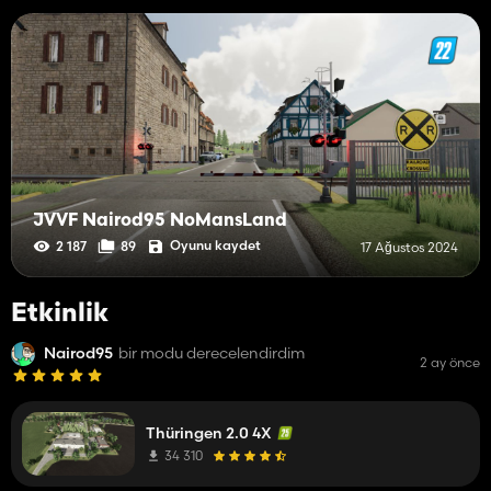
JVVF Nairod95 NoMansLand
Oyunu kaydet
2 187
89
17 Ağustos 2024
Etkinlik
Nairod95
bir modu derecelendirdim
2 ay önce
Thüringen 2.0 4X
34 310