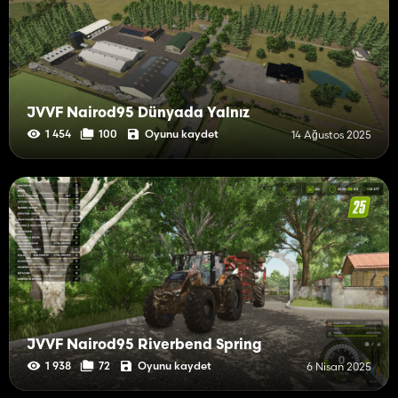
JVVF Nairod95 Dünyada Yalnız
Oyunu kaydet
1 454
100
14 Ağustos 2025
JVVF Nairod95 Riverbend Spring
Oyunu kaydet
1 938
72
6 Nisan 2025