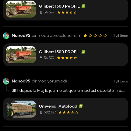
Vraiment inutile ce genre de publications...
Gilibert 1300 PROFIL
34 574
Nairod95
bir modu derecelendirdim
1 yıl önce
Gilibert 1300 PROFIL
34 574
Nairod95
bir mod yorumladı
1 yıl önce
Slt ! depuis la Maj le jeu me dit que le mod est obsolète il ne
marche plus en jeu Bonne Soirée !
Universal Autoload
502 137