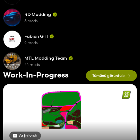
RD Modding
6 mods
Fabien GTI
9 mods
MTL Modding Team
24 mods
Work-In-Progress
Tümünü görüntüle
Arşivlendi