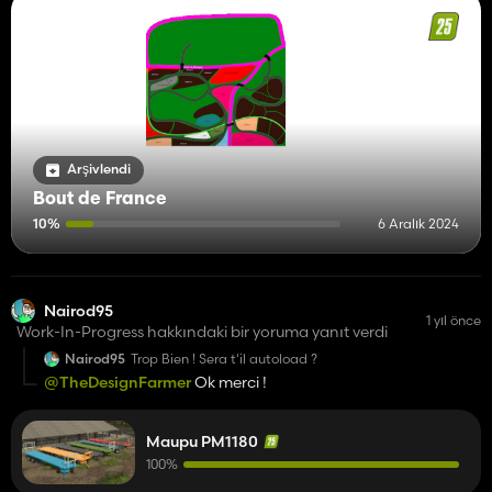
Arşivlendi
Bout de France
10%
6 Aralık 2024
Nairod95
1 yıl önce
Work-In-Progress hakkındaki bir yoruma yanıt verdi
Nairod95
Trop Bien ! Sera t'il autoload ?
@TheDesignFarmer
Ok merci !
Maupu PM1180
100%