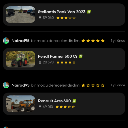
Continue comme ça t'es le boss !
Stellantis Pack Van 2023
39 060
Nairod95
bir modu derecelendirdim
1 yıl önce
Fendt Farmer 300 Ci
20 598
Nairod95
bir modu derecelendirdim
1 yıl önce
Renault Ares 600
49 010