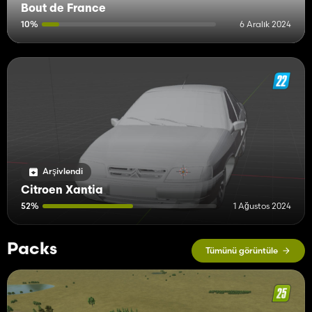
Bout de France
10%
6 Aralık 2024
Arşivlendi
Citroen Xantia
52%
1 Ağustos 2024
Packs
Tümünü görüntüle