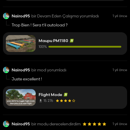
Nairod95
bir Devam Eden Çalışma yorumladı
1 yıl önce
Trop Bien ! Sera t'il autoload ?
Maupu PM1180
100%
Nairod95
bir mod yorumladı
1 yıl önce
Juste excellent !
Flight Mode
15 276
Nairod95
bir modu derecelendirdim
1 yıl önce