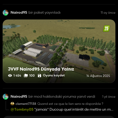
Nairod95
bir paket yayınladı
11 ay önce
JVVF Nairod95 Dünyada Yalnız
Oyunu kaydet
1 454
100
14 Ağustos 2025
Nairod95
bir mod hakkındaki yoruma yanıt verdi
1 yıl önce
clement77138
Quand est ce que le lien sera re disponible ?
@Tombny05
"jamais" Ducoup quel intérêt de mettre un mod
en publique pour ne même pas pouvoir le télécharger ?