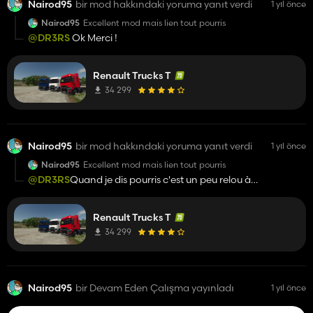
Nairod95
bir mod hakkındaki yoruma yanıt verdi
1 yıl önce
Nairod95
Excellent mod mais lien tout pourris
@DR3RS
Ok Merci !
Renault Trucks T
34 299
Nairod95
bir mod hakkındaki yoruma yanıt verdi
1 yıl önce
Nairod95
Excellent mod mais lien tout pourris
@DR3RS
Quand je dis pourris c'est un peu relou à
télécharger le site est bof et update quand on a une boite de
vitesse on peut pas l'utiliser car il passe pas la marche arrière
Renault Trucks T
meme en essayant de la forcer ! Bye
34 299
Nairod95
bir Devam Eden Çalışma yayınladı
1 yıl önce