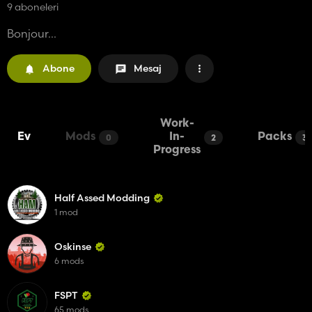
9 aboneleri
Bonjour...
Abone
Mesaj
Work-
Ev
Mods
In-
Packs
0
2
3
Progress
Half Assed Modding
1 mod
Oskinse
6 mods
FSPT
65 mods