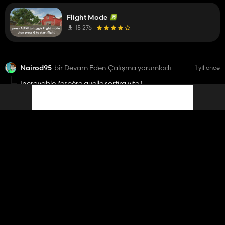
Flight Mode
15 276
Nairod95
bir Devam Eden Çalışma yorumladı
1 yıl önce
Incroyable j'espère quelle sortira vite !
La Petite Bretagne
3%
Nairod95
bir mod yorumladı
1 yıl önce
Excellent mod mais lien tout pourris
Renault Trucks T
34 299