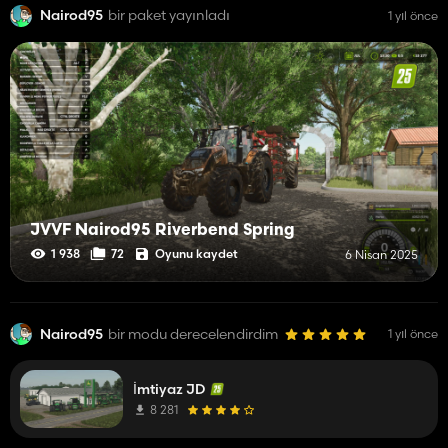
Nairod95
bir paket yayınladı
1 yıl önce
JVVF Nairod95 Riverbend Spring
Oyunu kaydet
1 938
72
6 Nisan 2025
Nairod95
bir modu derecelendirdim
1 yıl önce
İmtiyaz JD
8 281