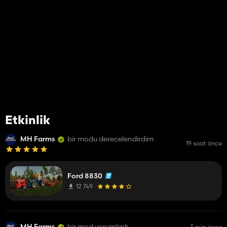
Etkinlik
MH Farms
bir modu derecelendirdim
19 saat önce
Ford 8830
12 749
MH Farms
bir mod yorumladı
3 gün önce