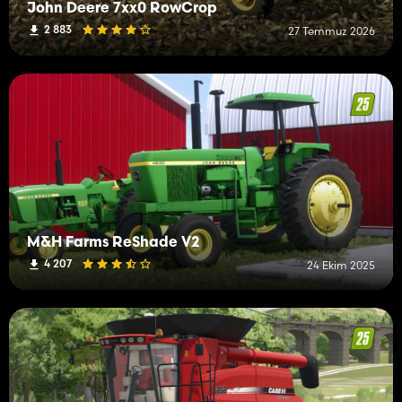
John Deere 7xx0 RowCrop
2 883
27 Temmuz 2026
M&H Farms ReShade V2
4 207
24 Ekim 2025