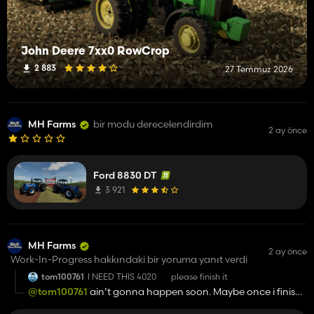
John Deere 7xx0 RowCrop
2 883
27 Temmuz 2026
MH Farms
bir modu derecelendirdim
2 ay önce
Ford 8830 DT
3 921
MH Farms
2 ay önce
Work-In-Progress hakkındaki bir yoruma yanıt verdi
tom100761
I NEED THIS 4020 please finish it
@tom100761
ain’t gonna happen soon. Maybe once i finish
other projects and work my way back into modding.