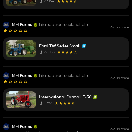
37 194
MH Farms
bir modu derecelendirdim
3 gün önce
Ford TW Series Small
36 108
MH Farms
bir modu derecelendirdim
3 gün önce
International Farmall F-30
1 793
MH Farms
6 gün önce