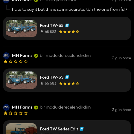
hate to say it but this is so innacurate, tbh the one from fs17
was more accurate
Ford TW-35
65 583
MH Farms
bir modu derecelendirdim
3 gün önce
Ford TW-35
65 583
MH Farms
bir modu derecelendirdim
3 gün önce
Ford TW Series Edit