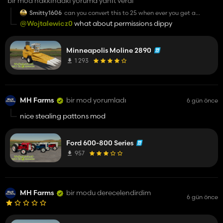
bir mod hakkındaki yoruma yanıt verdi
Smitty1606
can you convert this to 25 when ever you get a
chance
@Wojtalewicz0
what about permissions dippy
Minneapolis Moline 2890
1 293
MH Farms
bir mod yorumladı
6 gün önce
nice stealing pattons mod
Ford 600-800 Series
957
MH Farms
bir modu derecelendirdim
6 gün önce