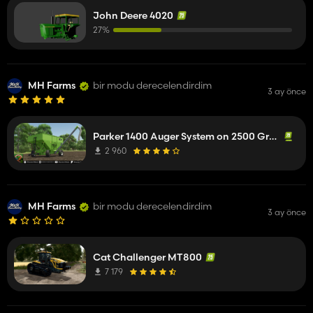
John Deere 4020
27%
MH Farms
bir modu derecelendirdim
3 ay önce
Parker 1400 Auger System on 2500 Gravity Wagon
2 960
MH Farms
bir modu derecelendirdim
3 ay önce
Cat Challenger MT800
7 179