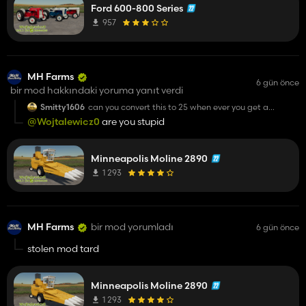
Ford 600-800 Series
957
MH Farms
6 gün önce
bir mod hakkındaki yoruma yanıt verdi
Smitty1606
can you convert this to 25 when ever you get a
chance
@Wojtalewicz0
are you stupid
Minneapolis Moline 2890
1 293
MH Farms
bir mod yorumladı
6 gün önce
stolen mod tard
Minneapolis Moline 2890
1 293