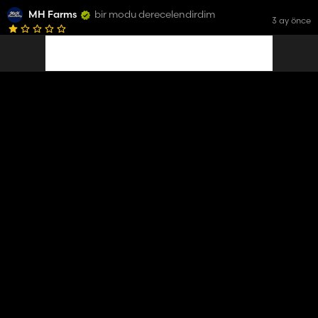
MH Farms
bir modu derecelendirdim
3 ay önce
International 86 Series
16 934
MH Farms
bir modu derecelendirdim
3 ay önce
J.I. Case CC
3 431
MH Farms
bir modu derecelendirdim
3 ay önce
John Deere 1275 Running Gear