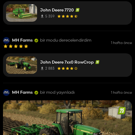
John Deere 7720
5 359
MH Farms
bir modu derecelendirdim
1 hafta önce
John Deere 7xx0 RowCrop
2 883
MH Farms
bir mod yayınladı
1 hafta önce