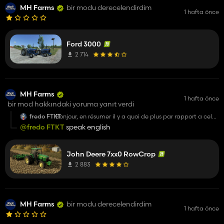
MH Farms
bir modu derecelendirdim
1 hafta önce
Ford 3000
2 714
MH Farms
1 hafta önce
bir mod hakkındaki yoruma yanıt verdi
fredo FTKT
Bonjour, en résumer il y a quoi de plus par rapport a celui
de JHHG Modding
@fredo FTKT
speak english
Y a t-il juste une plus grande sélection de pneu
Merci
John Deere 7xx0 RowCrop
2 883
MH Farms
bir modu derecelendirdim
1 hafta önce