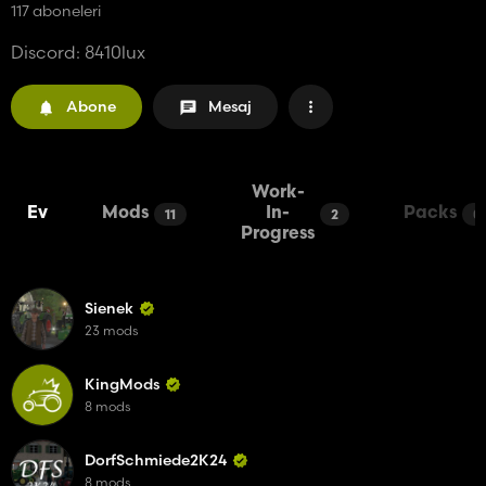
117 aboneleri
Discord: 8410lux
Abone
Mesaj
Work-
Ev
Mods
In-
Packs
11
2
0
Progress
Sienek
23 mods
KingMods
8 mods
DorfSchmiede2K24
8 mods