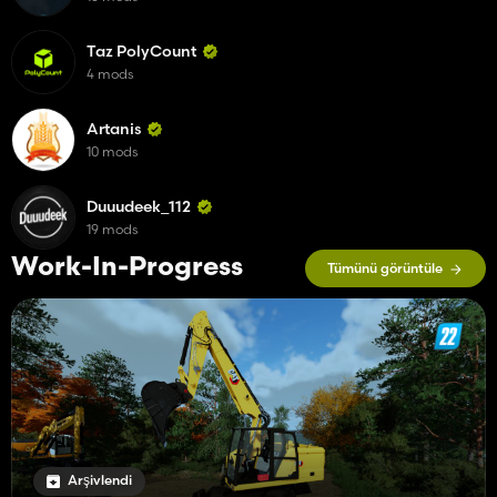
Taz PolyCount
4 mods
Artanis
10 mods
Duuudeek_112
19 mods
Work-In-Progress
Tümünü görüntüle
Arşivlendi