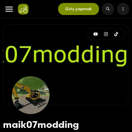
Giriş yapmak
maik07modding