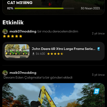
CAT M318NG
82%
30 Nisan 2023
Etkinlik
maik07modding
bir modu derecelendirdim
2 yıl önce
John Deere 6R Xtra Large Frame Series 2017 EU/US
54 400
maik07modding
3 yıl önce
Devam Eden Çalışmalar'a bir gönderi ekledi