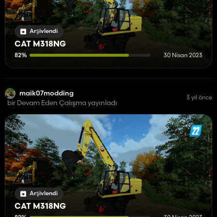
Arşivlendi
CAT M318NG
82%
30 Nisan 2023
maik07modding
3 yıl önce
bir Devam Eden Çalışma yayınladı
Arşivlendi
CAT M318NG