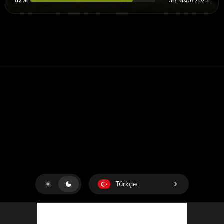
82%
30 Nisan 2023
Temas etmek
Yardım
Hizmet Şartları
Gizlilik Politikası
Çerezleri yönet
Türkçe