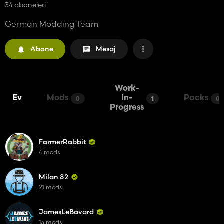
34 aboneleri
German Modding Team
Abone
Mesaj
Work-
Ev
Mods
In-
Packs
0
1
0
Progress
FarmerRabbit
4 mods
Milan 82
21 mods
JamesLeBavard
13 mods