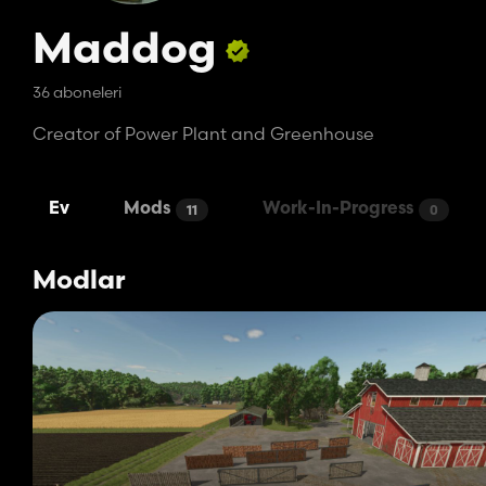
Maddog
36 aboneleri
Creator of Power Plant and Greenhouse
Ev
Mods
Work-In-Progress
11
0
Modlar