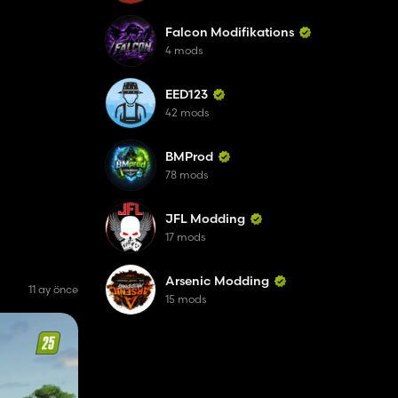
Falcon Modifikations
4 mods
EED123
42 mods
BMProd
78 mods
JFL Modding
17 mods
Arsenic Modding
11 ay önce
15 mods