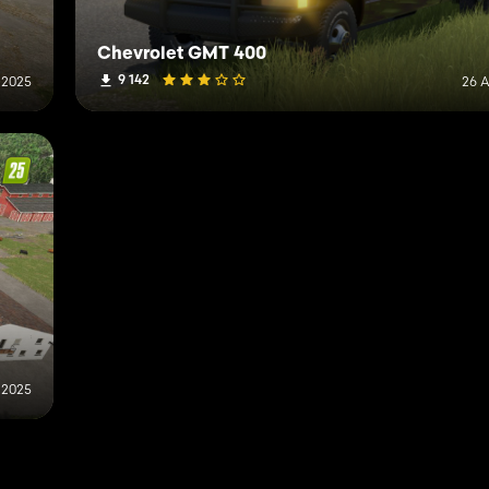
Chevrolet GMT 400
9 142
 2025
26 A
 2025