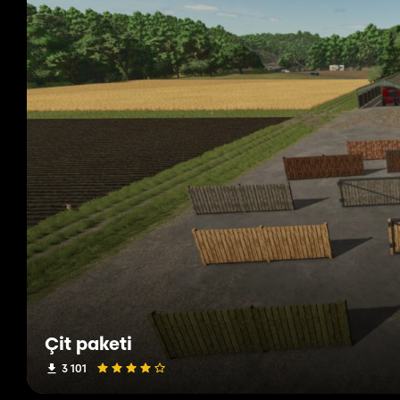
Çit paketi
3 101