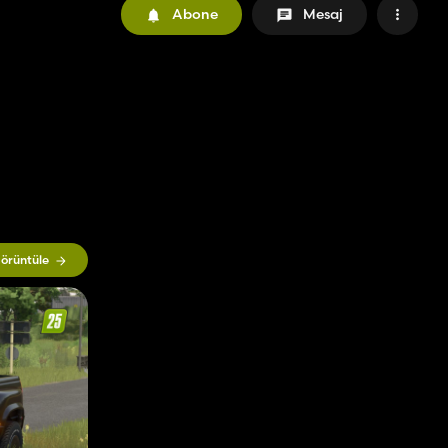
Abone
Mesaj
örüntüle