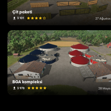
Çit paketi
3 101
27 Ağustos
BGA kompleksi
3 978
28 Mayıs