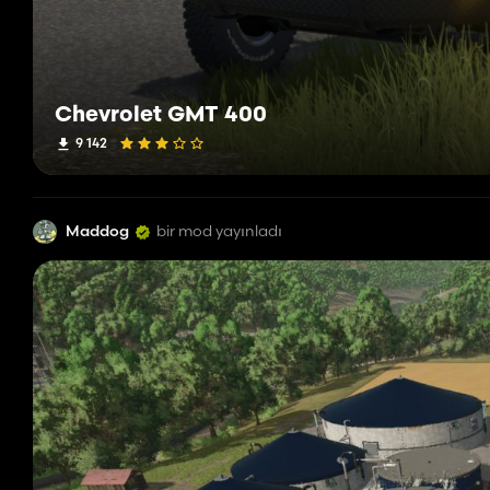
Chevrolet GMT 400
9 142
Maddog
bir mod yayınladı