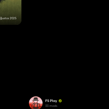
ğustos 2025
FS Play
33 mods