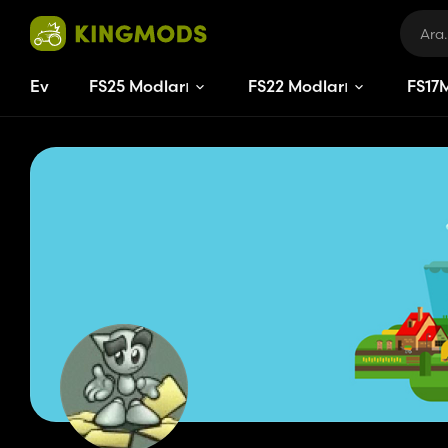
Ev
FS25 Modları
FS22 Modları
FS
17