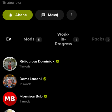
16 aboneleri
Abone
Mesaj
Work-
Ev
Mods
In-
Packs
5
1
0
Progress
Ridiculous Dominick
11 mods
Dams Laconi
13 mods
Monsieur Bab
4 mods