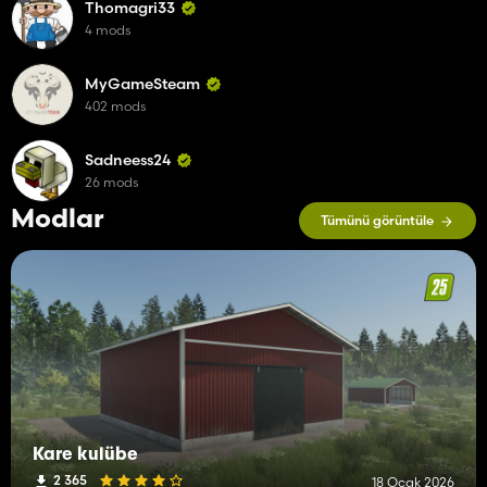
Thomagri33
4 mods
MyGameSteam
402 mods
Sadneess24
26 mods
Modlar
Tümünü görüntüle
Kare kulübe
2 365
18 Ocak 2026