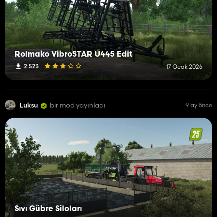
Rolmako VibroSTAR U445 Edit
2 523
17 Ocak 2026
Luksu
bir mod yayınladı
9 ay önce
Sıvı Gübre Siloları