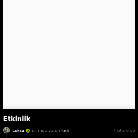
Etkinlik
Luksu
bir mod yorumladı
1 hafta önce