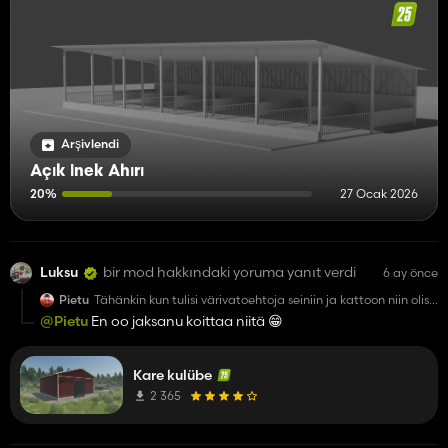
Arşivlendi
Açık İnek Ahırı
20%
27 Ocak 2026
Luksu
bir mod hakkındaki yoruma yanıt verdi
6 ay önce
Pietu
Tähänkin kun tulisi värivatoehtoja seiniin ja kattoon niin olis
heittämällä 5/5
@Pietu
En oo jaksanu koittaa niitä 😁
Kare kulübe
2 365