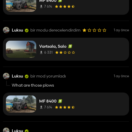
MF 8400
7 614
Luksu
bir modu derecelendirdim
1 ay önce
Vartsala, Salo
6 331
Luksu
bir mod yorumladı
1 ay önce
What are those plows
MF 8400
7 614
Luksu