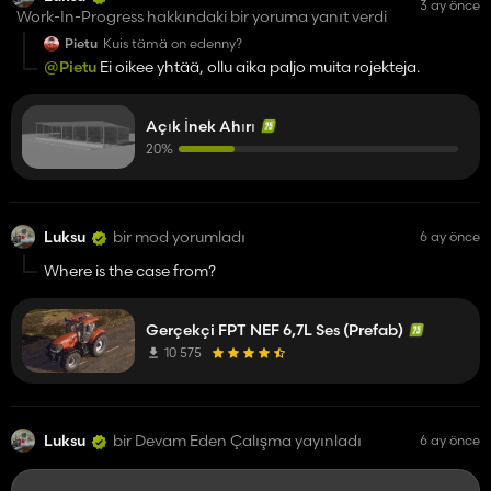
3 ay önce
Work-In-Progress hakkındaki bir yoruma yanıt verdi
Pietu
Kuis tämä on edenny?
@Pietu
Ei oikee yhtää, ollu aika paljo muita rojekteja.
Açık İnek Ahırı
20%
Luksu
bir mod yorumladı
6 ay önce
Where is the case from?
Gerçekçi FPT NEF 6,7L Ses (Prefab)
10 575
Luksu
bir Devam Eden Çalışma yayınladı
6 ay önce