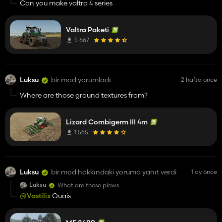
Can you make valtra 4 series
Valtra Paketi
5 667
Luksu
bir mod yorumladı
2 hafta önce
Where are those ground textures from?
Lizard Combigerm III 4m
1 565
Luksu
bir mod hakkındaki yoruma yanıt verdi
1 ay önce
Luksu
What are those plows
@Vastilix
Ouais