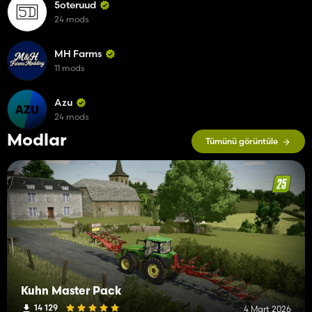
5oteruud
24 mods
MH Farms
11 mods
Azu
24 mods
Modlar
Tümünü görüntüle
Kuhn Master Pack
14 129
4 Mart 2026