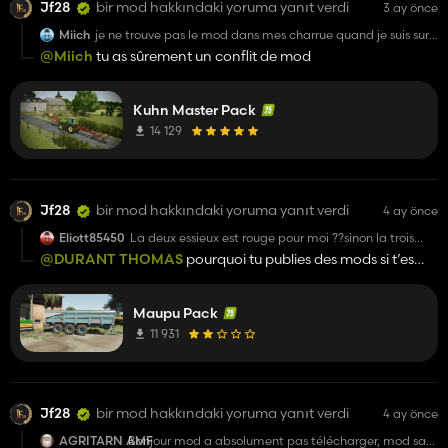
Jf28
bir mod hakkındaki yoruma yanıt verdi
3 ay önce
Miich
je ne trouve pas le mod dans mes charrue quand je suis sur
le jeu j'ai bien le mod j'ai verifier je ne peux voir aucune des
@Miich
tu as sûrement un conflit de mod
deux une solution ?
Kuhn Master Pack
14 129
Jf28
bir mod hakkındaki yoruma yanıt verdi
4 ay önce
Eliott85450
La deux essieux est rouge pour moi ??sinon la trois
nickel merci.
@DURANT THOMAS
pourquoi tu publies des mods si t’es
pas capable de résoudre des trucs comme ça, tu as vraiment
aucun respect pour les personnes qui ont créés ce mod de
Maupu Pack
base et vu comment tu réponds aux gens c’est que tu en as
vraiment rien à faire, c’est pas grave, il ne faudra pas se
11 931
plaindre quand on gardera tout en privé.
Jf28
bir mod hakkındaki yoruma yanıt verdi
4 ay önce
AGRITARN AMF
Bonjour mod a absolument pas télécharger, mod sans