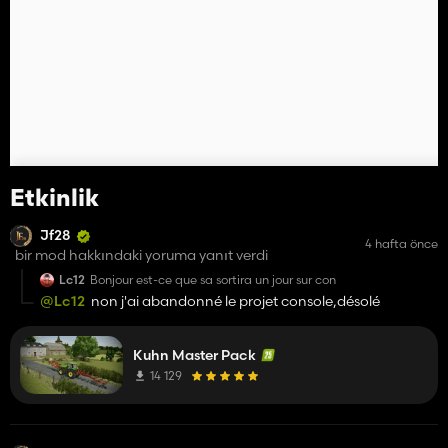
Etkinlik
Jf28
4 hafta önce
bir mod hakkındaki yoruma yanıt verdi
Lc12
Bonjour est-ce que sa sortira un jour sur con
@Lc12
non j'ai abandonné le projet console,désolé
Kuhn Master Pack
14 129