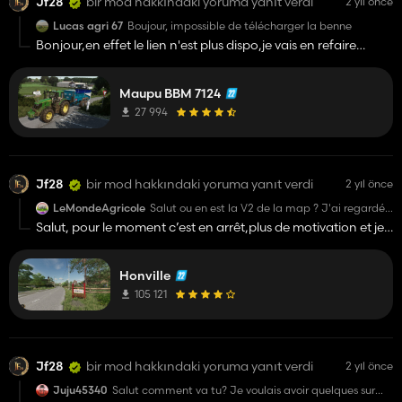
Jf28
bir mod hakkındaki yoruma yanıt verdi
2 yıl önce
Lucas agri 67
Boujour, impossible de télécharger la benne
Bonjour,en effet le lien n'est plus dispo,je vais en refaire
un,merci.
Maupu BBM 7124
27 994
Jf28
bir mod hakkındaki yoruma yanıt verdi
2 yıl önce
LeMondeAgricole
Salut ou en est la V2 de la map ? J'ai regardé
les commentaires que tu avait poster soit
Salut, pour le moment c’est en arrêt,plus de motivation et je
décembre ou janvier, on est courant février
me pose vraiment la question si je dois sortir la V2 quand je
pour ça que je demande.
vois le comportement de certains (vol de mods privés). je
Honville
donnerai des nouvelles si je reprends le projet mais pour le
moment ce n’est pas prévu.
105 121
Jf28
bir mod hakkındaki yoruma yanıt verdi
2 yıl önce
Juju45340
Salut comment va tu? Je voulais avoir quelques sur