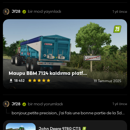
Jf28
bir mod yayınladı
1 yıl önce
Maupu BBM 7124 kaldırma platformu
18 452
19 Temmuz 2025
Jf28
bir mod yorumladı
1 yıl önce
bonjour,petite precision, j'ai fais une bonne partie de la 3d
aussi bien sur la batteuse que sur la coupe,maxime a publier
ce mod sans me prévenir alors que le travail est loin d'être
John Deere 9780 CTS
fini,ce n'est pas dans mon habitude de faire du travail