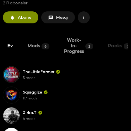
219 aboneleri
Abone
Mesaj
Work-
Ev
Mods
In-
Packs
6
2
0
Progress
TheLittleFarmer
5 mods
Squigglze
117 mods
Jirka.T
6 mods