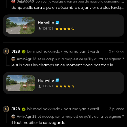
Juju45340
bonjour je voulais avoir un peu de nouvelle concernant
l'avancement de la version v2 et si c'etait possible
Bonjour,elle sera dipo en décembre ou janvier au plus tard,je
d'avoir quelque photos du futur pack oignon merci
n'ai pas trop le temps de bosser dessus en ce moment avec
d'avance bonne continuation
le boulot dans les champs. merci
Honville
105 121
Jf28
bir mod hakkındaki yoruma yanıt verdi
2 yıl önce
AminAgri28
et ducoup sur la map est ce qu'il y aurra les oignons ?
je suis dans les champs en ce moment donc pas trop le
temps.
Honville
105 121
Jf28
bir mod hakkındaki yoruma yanıt verdi
2 yıl önce
AminAgri28
et ducoup sur la map est ce qu'il y aurra les oignons ?
il faut modifier la sauvegarde