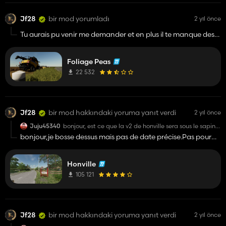
Jf28
bir mod yorumladı
2 yıl önce
Tu aurais pu venir me demander et en plus il te manque des
éléments....
Foliage Peas
22 532
Jf28
bir mod hakkındaki yoruma yanıt verdi
2 yıl önce
Juju45340
bonjour, est ce que la v2 de honville sera sous le sapin
?? JOYEUSE FETE
bonjour,je bosse dessus mais pas de date précise.Pas pour
noel c'est sur.bonne fête de fin d'année à toi également
Honville
105 121
Jf28
bir mod hakkındaki yoruma yanıt verdi
2 yıl önce