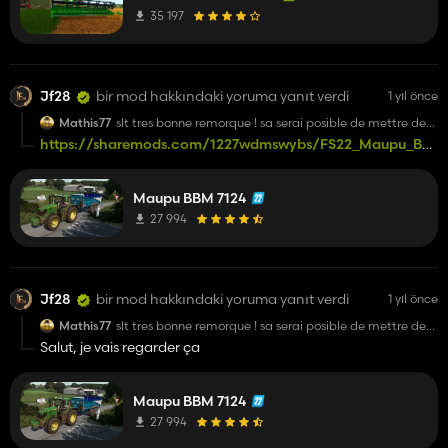
comme ça je suis vraiment déçu, donc si vous avez des soucis
35 197
avec ce mod je ne suis pas responsable !!! merci
Jf28
bir mod hakkındaki yoruma yanıt verdi
1 yıl önce
Mathis77
slt tres bonne remorque ! sa serai posible de mettre de
lautre cote la ridelle a betterave car jarrache avec une
https://sharemods.com/1227wdmswybs/FS22_Maupu_BBM71
matro ?merci !
j'ai rajouté le choix gauche ou droite au niveau de la ridelle
Maupu BBM 7124
betterave.
27 994
Jf28
bir mod hakkındaki yoruma yanıt verdi
1 yıl önce
Mathis77
slt tres bonne remorque ! sa serai posible de mettre de
lautre cote la ridelle a betterave car jarrache avec une
Salut, je vais regarder ça
matro ?merci !
Maupu BBM 7124
27 994