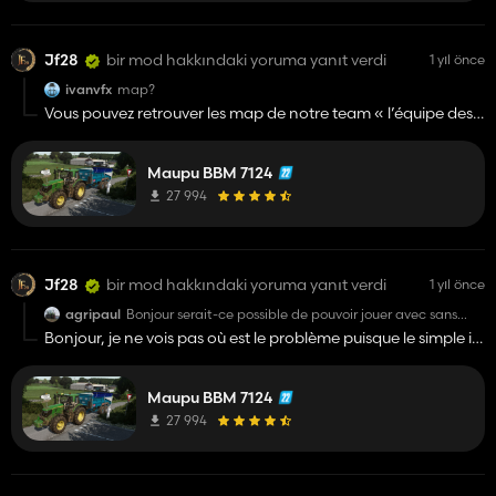
Jf28
bir mod hakkındaki yoruma yanıt verdi
1 yıl önce
ivanvfx
map?
Vous pouvez retrouver les map de notre team « l’équipe des
Boursins »sur notre page Facebook.
Maupu BBM 7124
27 994
Jf28
bir mod hakkındaki yoruma yanıt verdi
1 yıl önce
agripaul
Bonjour serait-ce possible de pouvoir jouer avec sans
avoir le simple IC s'il vous plait car ça m'oblige à
Bonjour, je ne vois pas où est le problème puisque le simple ic
l'installer pour jouer avec la benne.
sert justement à éviter les soucis au niveau de l’élévation de la
benne
Maupu BBM 7124
27 994