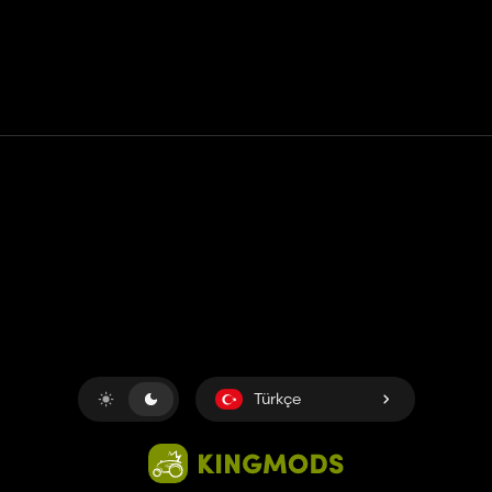
Temas etmek
Yardım
Hizmet Şartları
Gizlilik Politikası
Çerezleri yönet
Türkçe