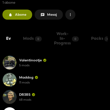
1 abone
Abone
Mesaj
Work-
Ev
Mods
In-
Packs
0
0
0
Progress
Valentinootje
5 mods
Maddog
11 mods
DR3RS
68 mods