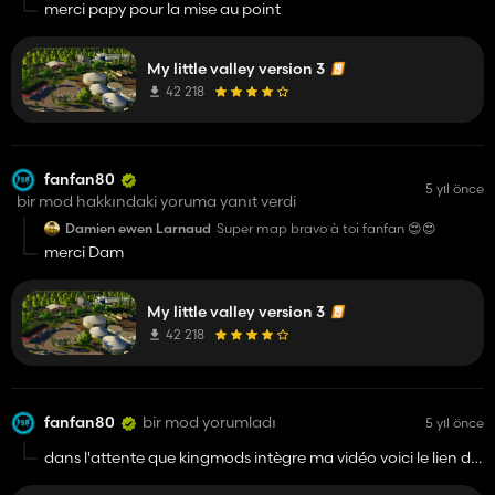
merci papy pour la mise au point
https://youtu.be/DxkEsZX5PTc
vous aurez toutes les explications !!!!!! fanfan80
My little valley version 3
42 218
fanfan80
5 yıl önce
bir mod hakkındaki yoruma yanıt verdi
Damien ewen Larnaud
Super map bravo à toi fanfan 😍😍
merci Dam
My little valley version 3
42 218
fanfan80
bir mod yorumladı
5 yıl önce
dans l'attente que kingmods intègre ma vidéo voici le lien de
celle-ci