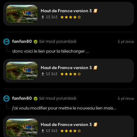
Haut de France version 3
53 363
fanfan80
bir mod yorumladı
5 yıl önce
donc voici le lien pour la télecharger
https://mega.nz/file/WepwmbaS#MG6R1NNNo5Ecrqg7nF
Haut de France version 3
bon jeux
53 363
fanfan80
bir mod yorumladı
5 yıl önce
j'ai voulu modifier pour mettre le nouveau lien mais
impossible donc je vous le mets ici , et comprends pas
pourquoi le lien est indispo , mais bon je vous le mets a la
Haut de France version 3
suite du message 😉
53 363