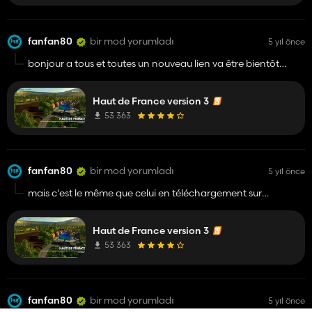
fanfan80
bir mod yorumladı
5 yıl önce
bonjour a tous et toutes un nouveau lien va être bientôt
disponible
😉😉
Haut de France version 3
53 363
fanfan80
bir mod yorumladı
5 yıl önce
mais c'est le même que celui en téléchargement sur
kingmods
bizarre
Haut de France version 3
53 363
fanfan80
bir mod yorumladı
5 yıl önce