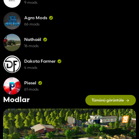
9 mods
Agro Mods
66 mods
Nathaël
16 mods
Dakota Farmer
4 mods
Piesel
61 mods
Modlar
Tümünü görüntüle