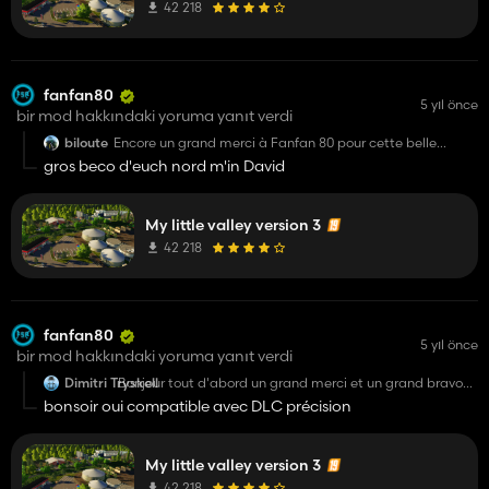
42 218
fanfan80
5 yıl önce
bir mod hakkındaki yoruma yanıt verdi
biloute
Encore un grand merci à Fanfan 80 pour cette belle
maps!!! Que dire encore du travail acharné??? Va t'on te
gros beco d'euch nord m'in David
revoir sur le FS22??? ( N'hésite pas à me contacter min
biloute et ch'te fai l'bise).
My little valley version 3
42 218
fanfan80
5 yıl önce
bir mod hakkındaki yoruma yanıt verdi
Dimitri Tryskell
Bonjour tout d'abord un grand merci et un grand bravo
pour cette superbe map avec les production comme on
bonsoir oui compatible avec DLC précision
aime dans l'équipe ;)
Petite question est ce que le DLC précision est
compatible sur la map ?
My little valley version 3
42 218