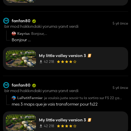
fanfan80
5 yıl önce
bir mod hakkındaki yoruma yanıt verdi
Keyrius
Bonjour,
Je n'arrive pas à télécharger la carte, Mega s’arrête à 1.6
Bonjour
Go avec un message d'erreur de mémoire.
Si tu as résolu le probléme c'est parfait !!!
J'ai essayé 3 fois et a chaque fois le même problème.
Puis maintenant quota dépassé.
Ne pourriez-vous pas la mettre sur un autre serveur svp.
My little valley version 3
D'avance merci
42 218
Bien à vous.
fanfan80
5 yıl önce
bir mod hakkındaki yoruma yanıt verdi
LePetitFermier
je voulais juste savoir tu la sortira sur FS 22 ça
serait top
mes 3 maps que je vais transformer pour fs22
My little valley version 3
42 218