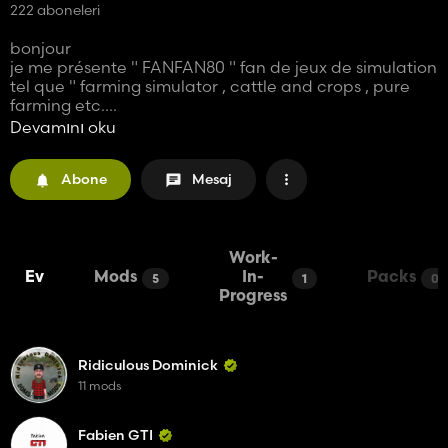
222 aboneleri
bonjour
je me présente " FANFAN80 " fan de jeux de simulation
tel que " farming simulator , cattle and crops , pure
farming etc....
je suis mappeur depuis le fs 15
Devamını oku
alors si vous aimez ce que je fais et suivre mes vidéos
vous pouvez vous abonner a ma chaine youtube ""
Abone
Mesaj
FSPGaming """
je vous dis a très bientôt
FANFAN80
Work-
Ev
Mods
In-
Packs
5
1
0
Progress
Ridiculous Dominick
11 mods
Fabien GTI