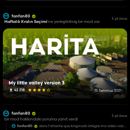
fanfan80
5 yıl önce
Haftalık Kralın Seçimi
'ne yerleştirilmiş bir mod var
HARITA
My little valley version 3
42 218
15 Temmuz 2021
fanfan80
5 yıl önce
bir mod hakkındaki yoruma yanıt verdi
fanfan80
dans l'attente que kingmods intègre ma vidéo voici
le lien de celle-ci