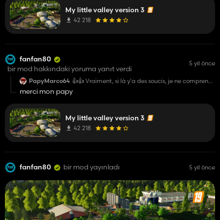
My little valley version 3
https://youtu.be/DxkEsZX5PTc
42 218
vous aurez toutes les explications !!!!!! fanfan80
fanfan80
5 yıl önce
bir mod hakkındaki yoruma yanıt verdi
PapyMarco64
👍👍 Vraiment, si là y'a des soucis, je ne comprends
plus ! Bravo à toi Fanfan 🥰🥰
merci mon papy
My little valley version 3
42 218
fanfan80
bir mod yayınladı
5 yıl önce