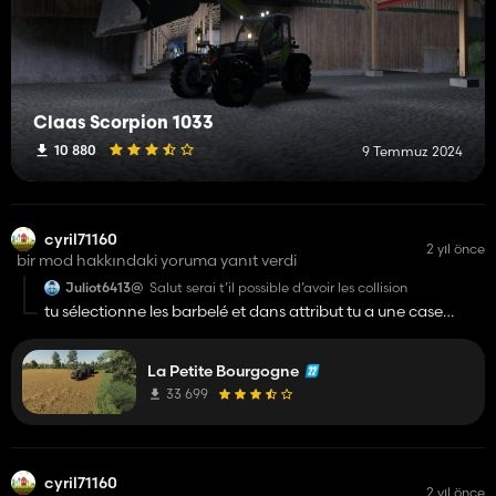
Claas Scorpion 1033
10 880
9 Temmuz 2024
cyril71160
2 yıl önce
bir mod hakkındaki yoruma yanıt verdi
Juliot6413@
Salut serai t’il possible d’avoir les collision
tu sélectionne les barbelé et dans attribut tu a une case
corps rigide tu la coche par contre il faut le faire pour
chaque barbelé il faut les sélectionner 1 par 1
La Petite Bourgogne
33 699
cyril71160
2 yıl önce