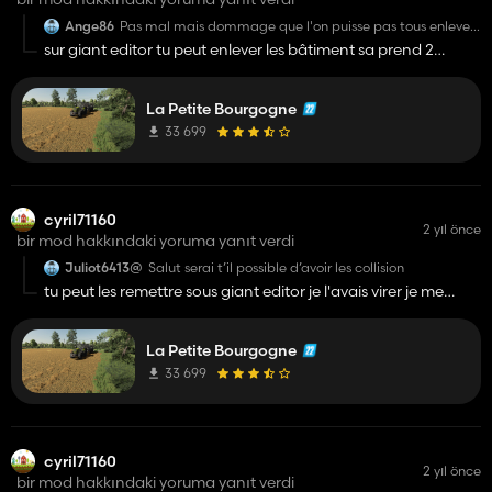
Ange86
Pas mal mais dommage que l'on puisse pas tous enlever
dans la ferme principale...
sur giant editor tu peut enlever les bâtiment sa prend 2
seconde
La Petite Bourgogne
33 699
cyril71160
2 yıl önce
bir mod hakkındaki yoruma yanıt verdi
Juliot6413@
Salut serai t’il possible d’avoir les collision
tu peut les remettre sous giant editor je l'avais virer je me
planter tout le temp avec le pulvé lol
La Petite Bourgogne
33 699
cyril71160
2 yıl önce
bir mod hakkındaki yoruma yanıt verdi