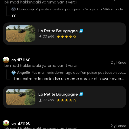
bir mod hakkındaki yoruma yanıt verdi
Huracanjk V
petite question pourquoi il n'y a pas la MAP monde
??
La Petite Bourgogne
33 699
cyril71160
2 yıl önce
bir mod hakkındaki yoruma yanıt verdi
Ange86
Pas mal mais dommage que l'on puisse pas tous enlever
dans la ferme principale...
il faut extraire la carte dsn un meme dossier et l'ouvrir avec
giant editore
La Petite Bourgogne
33 699
cyril71160
2 yıl önce
bir mod hakkındaki yoruma yanıt verdi