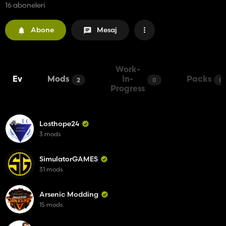
16 aboneleri
Abone
Mesaj
Work-
Ev
Mods
In-
Packs
2
0
0
Progress
Losthope24
3 mods
SimulatorGAMES
31 mods
Arsenic Modding
15 mods