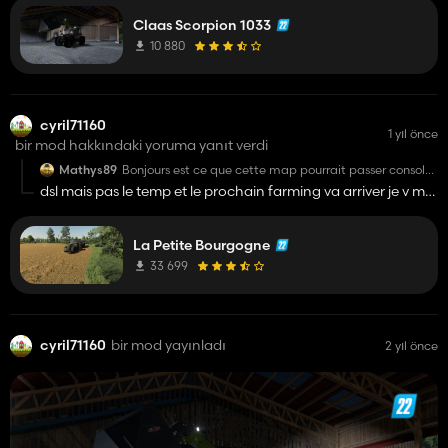
2024-07-10 19:38 Error: Missing description in mod
FS22_Claas_Scorpion_1033
Claas Scorpion 1033
10 880
cyril71160
1 yıl önce
bir mod hakkındaki yoruma yanıt verdi
Mathys89
Bonjours est ce que cette map pourrait passer console
??
dsl mais pas le temp et le prochain farming va arriver je v me
concentre a faire une prochaine map pour le fs 25
La Petite Bourgogne
33 699
cyril71160
bir mod yayınladı
2 yıl önce