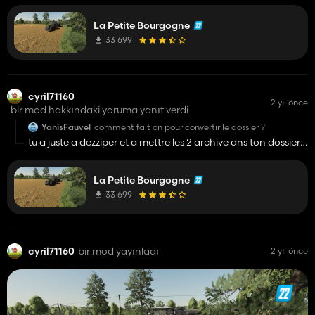
La Petite Bourgogne
33 699
cyril71160
2 yıl önce
bir mod hakkındaki yoruma yanıt verdi
YanisFauvel
comment fait on pour convertir le dossier ?
tu a juste a dezziper et a mettre les 2 archive dns ton dossier
mod
La Petite Bourgogne
33 699
cyril71160
bir mod yayınladı
2 yıl önce