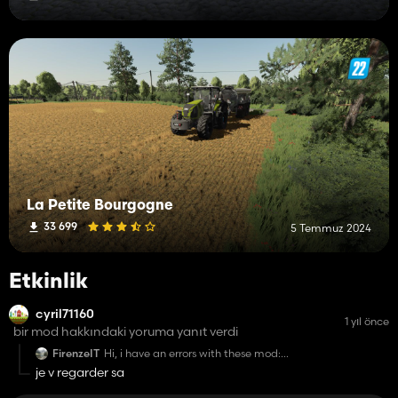
La Petite Bourgogne
33 699
5 Temmuz 2024
Etkinlik
cyril71160
1 yıl önce
bir mod hakkındaki yoruma yanıt verdi
FirenzeIT
Hi, i have an errors with these mod:
je v regarder sa
Error: Missing description in mod
FS22_Claas_Scorpion_1033