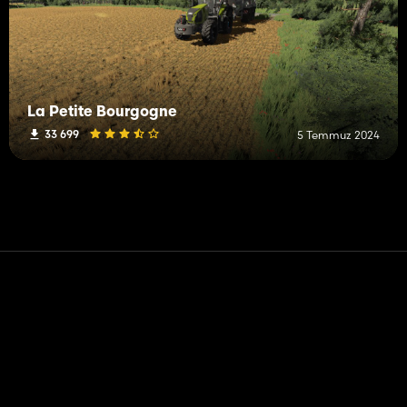
La Petite Bourgogne
33 699
5 Temmuz 2024
Temas etmek
Yardım
Hizmet Şartları
Gizlilik Politikası