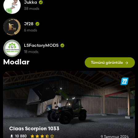
Jukka
38 mods
Jf28
6 mods
LSFactoryMODS
18 mods
Modlar
Tümünü görüntüle
Claas Scorpion 1033
10 880
9 Temmuz 2024