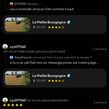
JT29120
Bonjour
Il n y a pas d enclos? il a l air de manquer de bâtiment
oui c normale chacun fait comme il veut
dans la cour principale
La Petite Bourgogne
33 699
cyril71160
2 yıl önce
bir mod hakkındaki yoruma yanıt verdi
YanisFauvel
comment fait on pour convertir le dossier ?
si tu a un pbl fait moi un message priver sur notre page
Facebook
La Petite Bourgogne
33 699
cyril71160
bir modu derecelendirdim
2 yıl önce