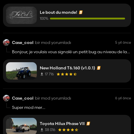
Le bout du monde!
100%
Case_cool
bir mod yorumladı
5 yıl önce
Bonjour, je voulais vous signalé un petit bug au niveau de la
salissure le capo ne se salie pas. Mais sinon le mod est super
New Holland T6.160 (v1.0.1)
17 716
Case_cool
bir mod yorumladı
6 yıl önce
Super mod merci
😎
Toyota Hilux Phase VII
38 016