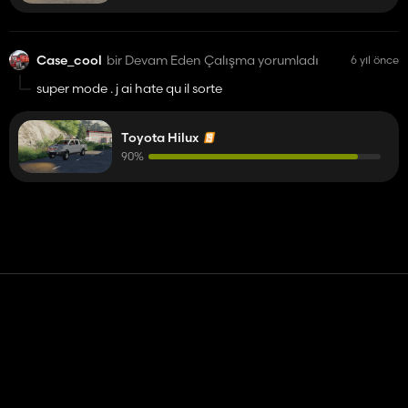
Case_cool
bir Devam Eden Çalışma yorumladı
6 yıl önce
super mode . j ai hate qu il sorte
Toyota Hilux
90%
Temas etmek
Yardım
Hizmet Şartları