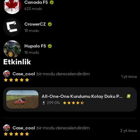
Canada FS
423 mods
CrowerCZ
18 mods
Hupalo FS
18 mods
Etkinlik
Case_cool
bir modu derecelendirdim
1 yıl önce
All-One-One Kurulumu Kolay Doku Paketi
299 014
Case_cool
bir modu derecelendirdim
2 yıl önce