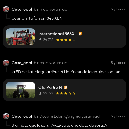
Case_cool
bir mod yorumladı
5 yıl önce
pourrais-tu fais un 845 XL ?
International 956XL
24 762
Case_cool
bir mod yorumladı
5 yıl önce
la 3D de l attelage arrière et l intérieur de la cabine sont un
peu bâclé mis sinon bon mod
Old Valtra N
22 192
Case_cool
bir Devam Eden Çalışma yorumladı
5 yıl önce
J ai hâte quelle sors . Avez-vous une date de sortie?