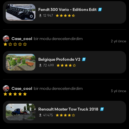
Fendt 300 Vario - Editions Edit
12 947
Case_cool
bir modu derecelendirdim
2 yıl önce
Belgique Profonde V2
72 499
Case_cool
bir modu derecelendirdim
3 yıl önce
Renault Master Tow Truck 2018
41 475