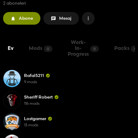
2 aboneleri
Abone
Mesaj
Work-
Ev
Mods
In-
Packs
0
0
0
Progress
Rafal5211
9 mods
Sheriff Robert
116 mods
Lostgamer
13 mods