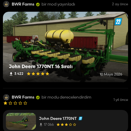
BWR Farms
bir mod yayınladı
2 ay önce
John Deere 1770NT 16 Sıralı
3 422
10 Mayıs 2026
BWR Farms
bir modu derecelendirdim
1 yıl önce
John Deere 1770NT
17 066