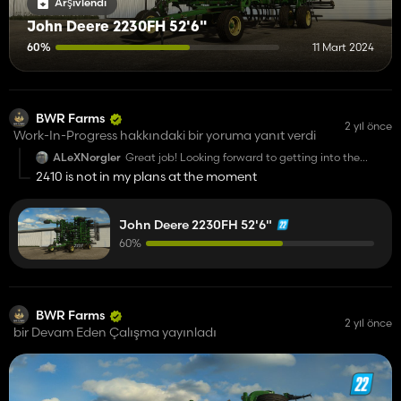
Arşivlendi
John Deere 2230FH 52'6"
60%
11 Mart 2024
BWR Farms
2 yıl önce
Work-In-Progress hakkındaki bir yoruma yanıt verdi
ALeXNorgler
Great job! Looking forward to getting into the
game)
2410 is not in my plans at the moment
I wanted to ask - are there any plans for a 2410 by
12.6 meters with a rear mount?
John Deere 2230FH 52'6"
60%
BWR Farms
2 yıl önce
bir Devam Eden Çalışma yayınladı