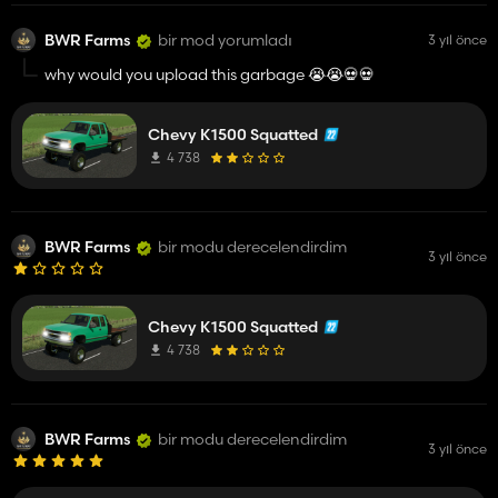
BWR Farms
bir mod yorumladı
3 yıl önce
why would you upload this garbage 😭😭💀💀
Chevy K1500 Squatted
4 738
BWR Farms
bir modu derecelendirdim
3 yıl önce
Chevy K1500 Squatted
4 738
BWR Farms
bir modu derecelendirdim
3 yıl önce