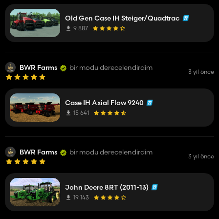
Old Gen Case IH Steiger/Quadtrac
9 887
BWR Farms
bir modu derecelendirdim
3 yıl önce
Case IH Axial Flow 9240
15 641
BWR Farms
bir modu derecelendirdim
3 yıl önce
John Deere 8RT (2011-13)
19 143