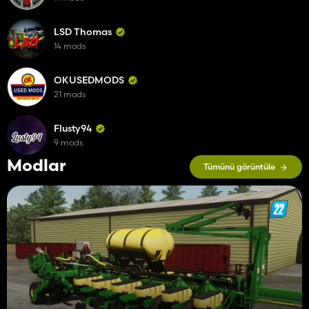
LSD Thomas
14 mods
OKUSEDMODS
21 mods
Flusty94
9 mods
Modlar
Tümünü görüntüle