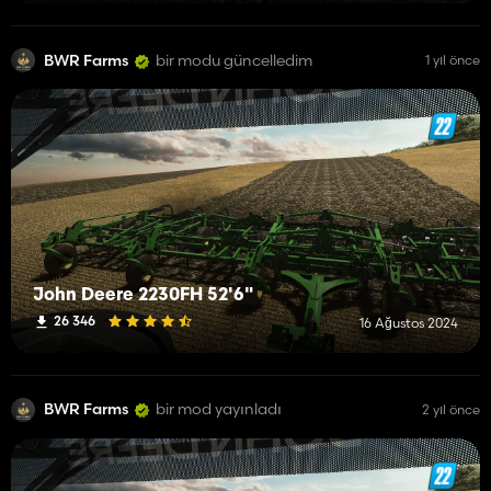
BWR Farms
bir modu güncelledim
1 yıl önce
John Deere 2230FH 52'6"
26 346
16 Ağustos 2024
BWR Farms
bir mod yayınladı
2 yıl önce