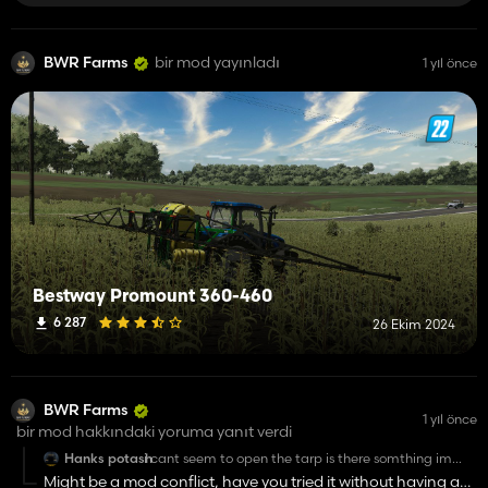
BWR Farms
bir mod yayınladı
1 yıl önce
Bestway Promount 360-460
6 287
26 Ekim 2024
BWR Farms
1 yıl önce
bir mod hakkındaki yoruma yanıt verdi
Hanks potash
i cant seem to open the tarp is there somthing im
doing wrong ?
Might be a mod conflict, have you tried it without having any