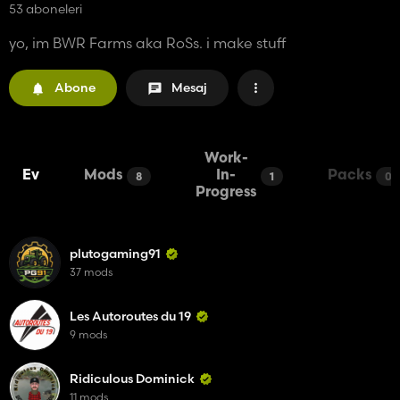
53 aboneleri
yo, im BWR Farms aka RoSs. i make stuff
Abone
Mesaj
Work-
Ev
Mods
In-
Packs
8
1
0
Progress
plutogaming91
37 mods
Les Autoroutes du 19
9 mods
Ridiculous Dominick
11 mods