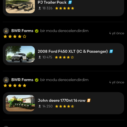
PJ Trailer Pack
18 326
BWR Farms
bir modu derecelendirdim
4 yıl önce
2008 Ford F450 XLT (IC & Passenger)
10 475
BWR Farms
bir modu derecelendirdim
4 yıl önce
John deere 1770nt 16 row
14 250