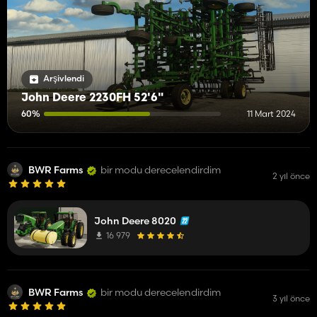
Arşivlendi
John Deere 2230FH 52'6"
60%
11 Mart 2024
BWR Farms
bir modu derecelendirdim
2 yıl önce
John Deere 8020
16 979
BWR Farms
bir modu derecelendirdim
3 yıl önce