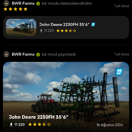
BWR Farms
bir modu derecelendirdim
1 yıl önce
John Deere 2230FH 35'6"
11 220
BWR Farms
bir mod yayınladı
1 yıl önce
John Deere 2230FH 35'6"
11 220
16 Ağustos 2024