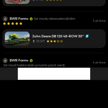
BWR Farms
bir modu derecelendirdim
4 yıl önce
John Deere DB 120 48-ROW 30''
22 571
BWR Farms
4 yıl önce
bir mod hakkındaki yoruma yanıt verdi
Flusty94
what a heap of shite for a mod
LMAO
Combine harvester as a maize chopper
11 546