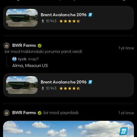
other mods enabled?
Brent Avalanche 2096
10 943
BWR Farms
1 yıl önce
bir mod hakkındaki yoruma yanıt verdi
tyzik
map?
Alma, Missouri US
Brent Avalanche 2096
10 943
BWR Farms
bir mod yayınladı
1 yıl önce