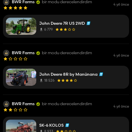
BWR Farms
bir modu derecelendirdim
4 yıl önce
John Deere 7R US 2WD
6 779
BWR Farms
bir modu derecelendirdim
4 yıl önce
John Deere 8R by Manünana
18 526
BWR Farms
bir modu derecelendirdim
4 yıl önce
SK-6 KOLOS
8 933