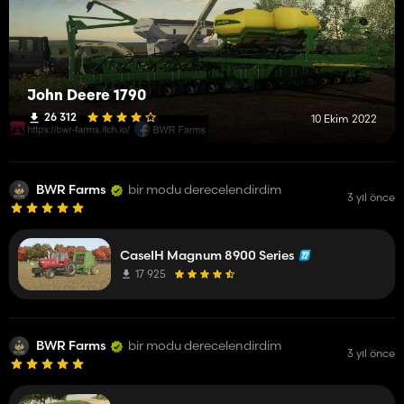
John Deere 1790
26 312
10 Ekim 2022
BWR Farms
bir modu derecelendirdim
3 yıl önce
CaseIH Magnum 8900 Series
17 925
BWR Farms
bir modu derecelendirdim
3 yıl önce