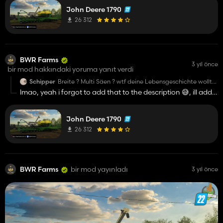
John Deere 1790
26 312
BWR Farms
3 yıl önce
bir mod hakkındaki yoruma yanıt verdi
Schipper
Breite ? Multi Säen ? wtf deine Lebensgeschichte wollte
bestimmt keiner Wissen mein Gott, schön das du es so
lmao, yeah i forgot to add that to the description 😅, ill add it
toll hin bekommen hast aber wo bleiben die DATEN !!!!!
right now
John Deere 1790
26 312
BWR Farms
bir mod yayınladı
3 yıl önce