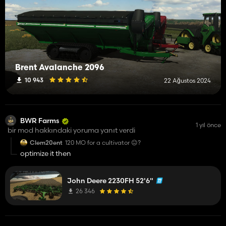
Brent Avalanche 2096
10 943
22 Ağustos 2024
BWR Farms
1 yıl önce
bir mod hakkındaki yoruma yanıt verdi
Clem20ent
120 MO for a cultivator 😐️?
optimize it then
John Deere 2230FH 52'6"
26 346