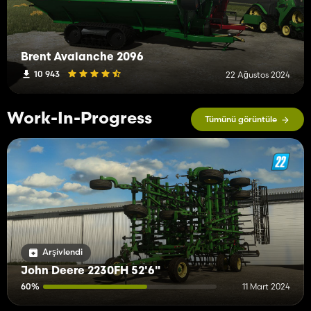
Brent Avalanche 2096
10 943
22 Ağustos 2024
Work-In-Progress
Tümünü görüntüle
Arşivlendi
John Deere 2230FH 52'6"
60%
11 Mart 2024