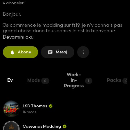
4 aboneleri
Bonjour,
Je commence le modding sur fs19, je n'y connais pas
grand chose donc tous conseille est la bienvenue.
Je suis aussi reskinneur depuis un bon moment, je
Devamını oku
publierai des mods que j'aurai créer ou reskin.
Abone
Mesaj
Vous pourrez trouver le lien de mon serveur discord
dans la description de mes mods.
Work-
Ev
Mods
In-
Packs
0
1
0
Progress
LSD Thomas
14 mods
Casearias Modding