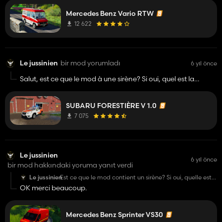
Mercedes Benz Vario RTW
12 622
Le jussinien
bir mod yorumladı
6 yıl önce
Salut, est ce que le mod à une sirène? Si oui, quel est la
touche?
SUBARU FORESTIÈRE V 1.0
7 075
Le jussinien
6 yıl önce
bir mod hakkındaki yoruma yanıt verdi
Le jussinien
Est ce que le mod contient un sirène? Si oui, quelle est
la touche.
OK merci beaucoup.
Mercedes Benz Sprinter VS30