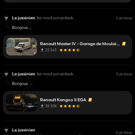
Le jussinien
bir mod yorumladı
4 yıl önce
Bonjour,
Le mods est génial et le skin est super beau. Vous avez fait du
bon boulot, est ce qu'il y aurait moyen de vous contacter via
Renault Master IV - Garage de Moulains
discord ? Et est ce que je pourrais le reskin en véhicule
d'astreinte mécanique des Sapeurs-Pompiers ?
22 543
Le jussinien
bir mod yorumladı
5 yıl önce
Bonjour,
Vos mods sont grave bien, j'ai vu votre page Fb et est ce que
Renault Kangoo II EGA
vous aller mettre d'autre mods EGA public ??
38 308
Le jussinien
6 yıl önce