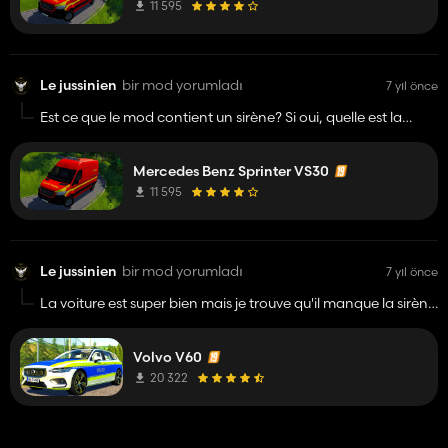
11 595
Le jussinien
bir mod yorumladı
7 yıl önce
Est ce que le mod contient un sirène? Si oui, quelle est la
touche.
Mercedes Benz Sprinter VS30
11 595
Le jussinien
bir mod yorumladı
7 yıl önce
La voiture est super bien mais je trouve qu'il manque la sirène
de police si elle y est merci de me dire quel touche c'est pour
l'activer
Volvo V60
20 322