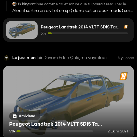
fs king
continue comme ca et est ce que tu pourait resquiner le
renault kanggoo en civile stp
Alors il sortira en civil et en sp ( donc soit en deux mods ) soit
sa sera une option dans le magasin
Peugeot Landtrek 2014 VLTT SDIS Tarn (81)
5%
Le jussinien
bir Devam Eden Çalışma yayınladı
4 yıl önce
Arşivlendi
Peugeot Landtrek 2014 VLTT SDIS Tarn (81)
5%
2 Ekim 2021