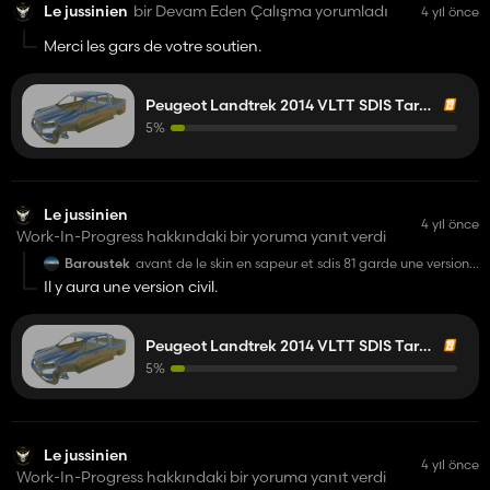
Le jussinien
bir Devam Eden Çalışma yorumladı
4 yıl önce
Merci les gars de votre soutien.
Peugeot Landtrek 2014 VLTT SDIS Tarn (81)
5%
Le jussinien
4 yıl önce
Work-In-Progress hakkındaki bir yoruma yanıt verdi
Baroustek
avant de le skin en sapeur et sdis 81 garde une version
civile ce serai bien pour ce qui ne font pas de pompieir
Il y aura une version civil.
rp ou ce genre de chose
Peugeot Landtrek 2014 VLTT SDIS Tarn (81)
5%
Le jussinien
4 yıl önce
Work-In-Progress hakkındaki bir yoruma yanıt verdi