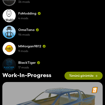
36 mods
FxModding
4 mods
OmaTana
96 mods
MMorgan9812
9 mods
BlackTiger
17 mods
Work-In-Progress
Tümünü görüntüle