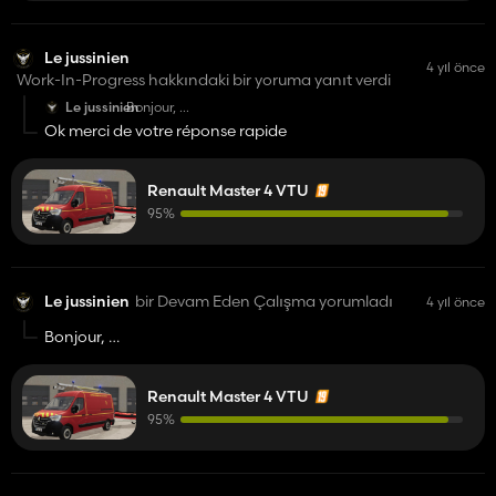
Le jussinien
4 yıl önce
Work-In-Progress hakkındaki bir yoruma yanıt verdi
Le jussinien
Bonjour,
Vous êtes actuellement a combien de membres sur
Ok merci de votre réponse rapide
votre serveur discord ?
Renault Master 4 VTU
95%
Le jussinien
bir Devam Eden Çalışma yorumladı
4 yıl önce
Bonjour,
Vous êtes actuellement a combien de membres sur votre
serveur discord ?
Renault Master 4 VTU
95%