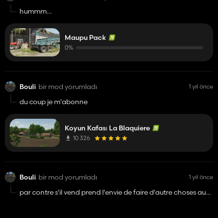
hummm
vas t-elle sortir un jour ?
telle est la question 😂🤪
Maupu Pack
0%
Bouli
bir mod yorumladı
1 yıl önce
du coup je m'abonne
Koyun Kafası La Blaquiere
10 326
Bouli
bir mod yorumladı
1 yıl önce
par contre s'il vend prend l'envie de faire d'autre choses aussi
belle et fonctionnelles comme ca n'hésiter pas
😉☺️