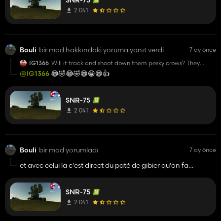
SNR-75
2 041
Bouli
bir mod hakkındaki yoruma yanıt verdi
7 ay önce
IG1366
Will it track and shoot down them pesky crows? They
laugh at my scarecrow.
@IG1366
😂🤣😂🤣😁😁😁👍️
SNR-75
2 041
Bouli
bir mod yorumladı
7 ay önce
et avec celui la c'est direct du paté de gibier qu'on fait
😂😂😂 non mais franchement ou va t'on ?
SNR-75
2 041