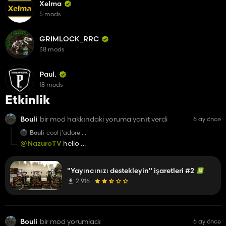
Xelma
5 mods
GRIMLOCK_RRC
38 mods
Paul.
18 mods
Etkinlik
Bouli
bir mod hakkındaki yoruma yanıt verdi
6 ay önce
Bouli
cool j'adore
energie 5 n'y est pas
@NazuroTV
hello
il a pas voulus ?
merci pour tout
good job a toi
"Yayıncınızı destekleyin" işaretleri #2
bonne continuation
2 916
Bouli
bir mod yorumladı
6 ay önce