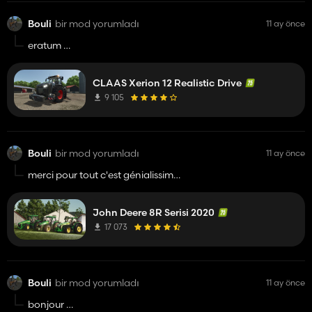
Bouli
bir mod yorumladı
11 ay önce
eratum
autant pour moi
c'est bon pour les roue
CLAAS Xerion 12 Realistic Drive
a plupluche et vivement le IC
9 105
Bouli
bir mod yorumladı
11 ay önce
merci pour tout c'est génialissime
question : C'est quoi système ILS ?
John Deere 8R Serisi 2020
17 073
Bouli
bir mod yorumladı
11 ay önce
bonjour