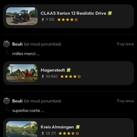
super boulot
merci pour tout
CLAAS Xerion 12 Realistic Drive
dommage c'est pas des roues
mais sinon super
9 105
bonne continuation .........
Bouli du 45
Bouli
bir mod yorumladı
11 ay önce
milles merci
je prend elle est trop trop belle
Hagenstedt
30 860
Bouli
bir mod yorumladı
11 ay önce
superbe carte
dommage pas de train pour vendre les céréales
pourtant les rails sont la avec une loco fictive qui roule
Kreis Almsingen
sinon RAS
58 211