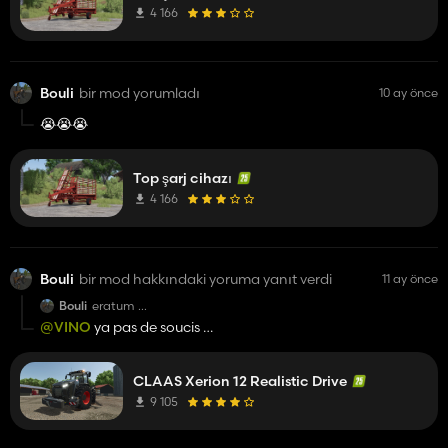
4 166
Bouli
bir mod yorumladı
10 ay önce
😭😭😭
Top şarj cihazı
4 166
Bouli
bir mod hakkındaki yoruma yanıt verdi
11 ay önce
Bouli
eratum
autant pour moi
@VINO
ya pas de soucis
c'est bon pour les roue
suis pas presser
a plupluche et vivement le IC
bon courage et bon week-end
CLAAS Xerion 12 Realistic Drive
9 105