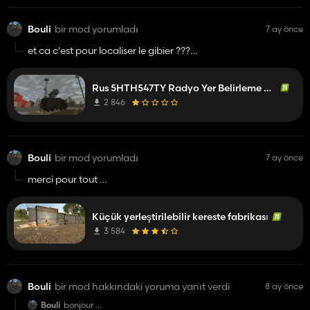
Bouli
bir mod yorumladı
7 ay önce
et ca c'est pour localiser le gibier ?????
😂😂😂😂
Rus 5HTH547TY Radyo Yer Belirleme Radarı
2 846
Bouli
bir mod yorumladı
7 ay önce
merci pour tout
je prend ❤️ j'adore
Küçük yerleştirilebilir kereste fabrikası
3 584
Bouli
bir mod hakkındaki yoruma yanıt verdi
8 ay önce
Bouli
bonjour