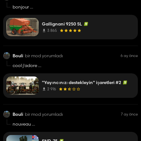
bonjour
es ce que tu fera par la suite la baleuse a bale carrés de la
même marque ?
Gallignani 9250 SL
ca serais genial comme ca j'aurais les deux
merci et good job
3 865
Bouli
bir mod yorumladı
6 ay önce
cool j'adore
energie 5 n'y est pas
il a pas voulus ?
"Yayıncınızı destekleyin" işaretleri #2
2 916
Bouli
bir mod yorumladı
7 ay önce
nouveau
Poutine simulator 😁😁