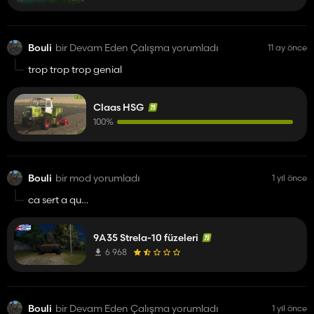
Bouli
bir Devam Eden Çalışma yorumladı
11 ay önce
trop trop trop genial
Claas HSG
100%
Bouli
bir mod yorumladı
1 yıl önce
ca sert a quoi
cette d'aube
9A35 Strela-10 füzeleri
6 968
Bouli
bir Devam Eden Çalışma yorumladı
1 yıl önce