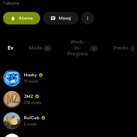
1 abone
Abone
Mesaj
Work-
Ev
Mods
In-
Packs
0
0
0
Progress
Hashy
77 mods
JMZ
208 mods
RolCeb
5 mods