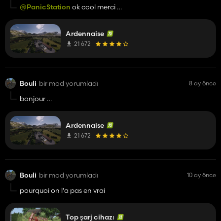
@PanicStation
ok cool merci
question idiote
alors oui c'est GG a lui 😉
c'est quoi GG ? sil vous plais
Ardennaise
21 672
Bouli
bir mod yorumladı
8 ay önce
bonjour
question idiote
Ardennaise
c'est quoi GG ? sil vous plais
21 672
Bouli
bir mod yorumladı
10 ay önce
pourquoi on l'a pas en vrai
Top şarj cihazı