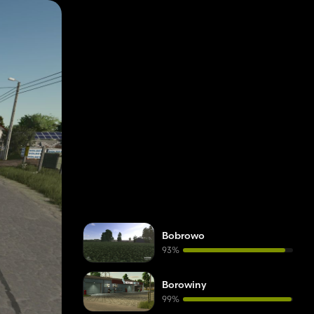
Bobrowo
93%
Borowiny
99%