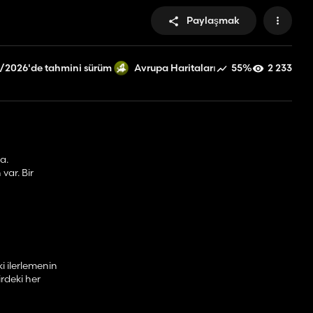
Paylaşmak
/2026'de tahmini sürüm
55%
2 233
Avrupa Haritaları
a.
var. Bir
i ilerlemenin
rdeki her