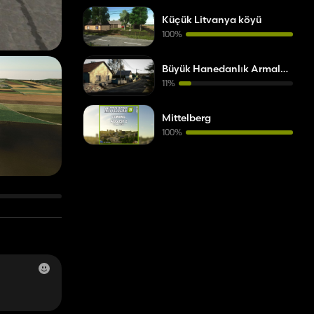
Küçük Litvanya köyü
100%
Büyük Hanedanlık Armaları Çek haritası
11%
Mittelberg
100%