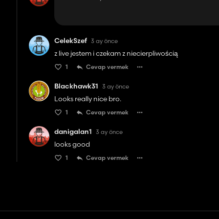
CelekSzef
3 ay önce
z live jestem i czekam z niecierpliwością
1
Cevap vermek
Blackhawk31
3 ay önce
Looks really nice bro.
1
Cevap vermek
danigalan1
3 ay önce
looks good
1
Cevap vermek