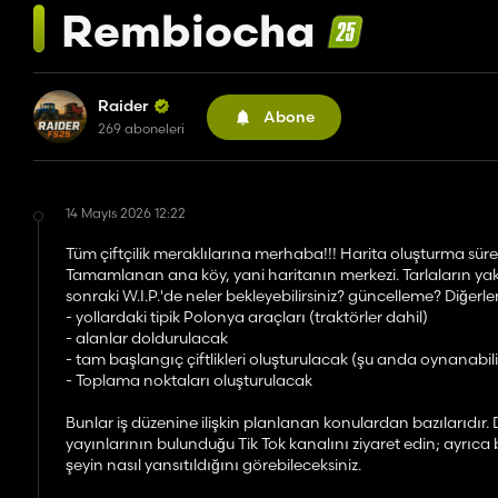
Rembiocha
Raider
Abone
269 aboneleri
14 Mayıs 2026 12:22
Tüm çiftçilik meraklılarına merhaba!!! Harita oluşturma sü
Tamamlanan ana köy, yani haritanın merkezi. Tarlaların yakl
sonraki W.I.P.'de neler bekleyebilirsiniz? güncelleme? Diğerle
- yollardaki tipik Polonya araçları (traktörler dahil)
- alanlar doldurulacak
- tam başlangıç çiftlikleri oluşturulacak (şu anda oynanabilir
- Toplama noktaları oluşturulacak
Bunlar iş düzenine ilişkin planlanan konulardan bazılarıdır. 
yayınlarının bulunduğu Tik Tok kanalını ziyaret edin; ayrıc
şeyin nasıl yansıtıldığını görebileceksiniz.