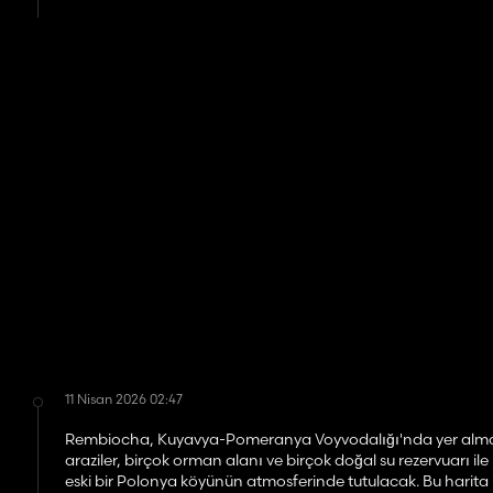
11 Nisan 2026 02:47
Rembiocha, Kuyavya-Pomeranya Voyvodalığı'nda yer almaktadı
araziler, birçok orman alanı ve birçok doğal su rezervuarı i
eski bir Polonya köyünün atmosferinde tutulacak. Bu harita i