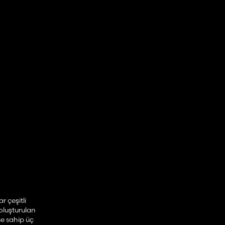
 çeşitli
 oluşturulan
me sahip üç