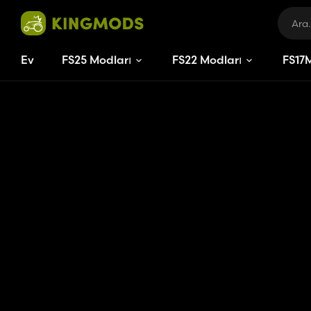
Ev
FS25 Modları
FS22 Modları
FS
17