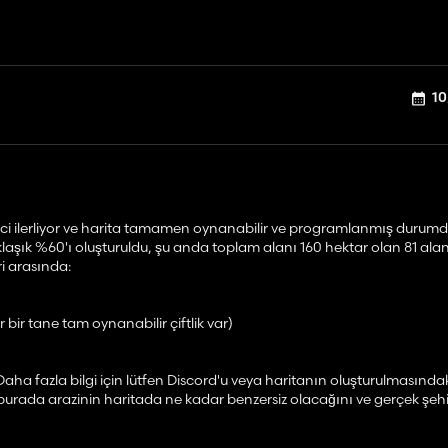
10
reci ilerliyor ve harita tamamen oynanabilir ve programlanmış durumd
aşık %60'ı oluşturuldu, şu anda toplam alanı 160 hektar olan 81 alan 
ri arasında:
 bir tane tam oynanabilir çiftlik var)
Daha fazla bilgi için lütfen Discord'u veya haritanın oluşturulmasındak
a burada arazinin haritada ne kadar benzersiz olacağını ve gerçek şehi