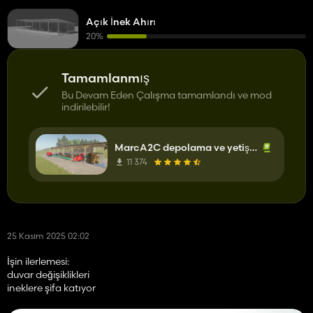
Açık İnek Ahırı
20%
Tamamlanmış
Bu Devam Eden Çalışma tamamlandı ve mod
indirilebilir!
MarcA2C depolama ve yetiştirme binası
11 374
25 Kasım 2025 02:02
İşin ilerlemesi:
duvar değişiklikleri
ineklere şifa katıyor