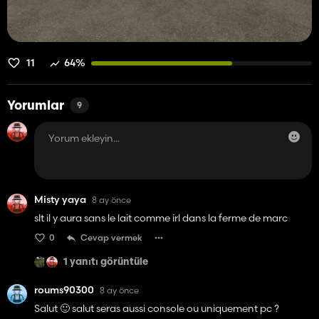
11
64%
Yorumlar
9
Misty yaya
8 ay önce
slt il y aura sans le lait comme irl dans la ferme de marc
0
Cevap vermek
1 yanıtı görüntüle
roums90300
8 ay önce
Salut 🙂 salut seras aussi console ou uniquement pc ?