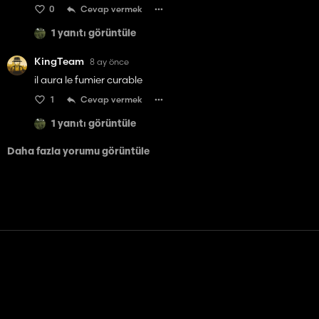
0
Cevap vermek
1 yanıtı görüntüle
KingTeam
8 ay önce
il aura le fumier curable
1
Cevap vermek
1 yanıtı görüntüle
Daha fazla yorumu görüntüle
Temas etmek
Yardım