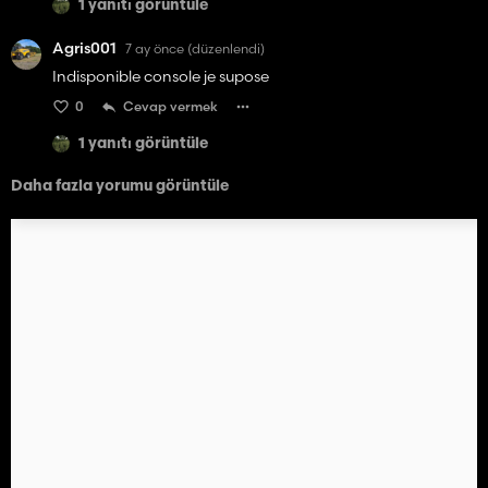
1 yanıtı görüntüle
Agris001
7 ay önce
(düzenlendi)
Indisponible console je supose
0
Cevap vermek
1 yanıtı görüntüle
Daha fazla yorumu görüntüle