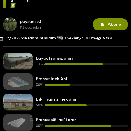
paysans50
Abone
112 aboneleri
12/2027'de tahmini sürüm
100%
6 680
İnekler
Büyük Fransız ahırı
70%
Fransız İnek Ahli
30%
Eski Fransız inek ahırı
50%
Fransız süt ineği ahır
80%