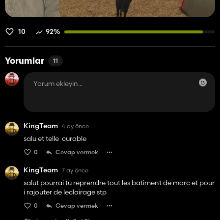
10
92%
Yorumlar
11
KingTeam
4 ay önce
salu et telle curable
0
Cevap vermek
KingTeam
7 ay önce
salut pourrai tu reprendre tout les batiment de marc et pour
i rajouter de leclairage stp
0
Cevap vermek