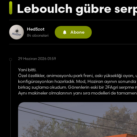
Leboulch gübre ser
HedSzot
Abone
84 aboneleri
29 Haziran 2026 01:59
Yani bitti.
Özel özellikler, animasyonlu park freni, askı yüksekliği ayarı,
konfigürasyonları hazırladık. Mod, Haziran ayının sonunda
birkaç suçlama okudum. Görenlerin eski bir JFAgri serpme m
Aynı makineler olmalarının yanı sıra modelleri de tamamen f