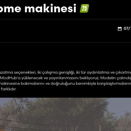
pme makinesi
07/
 uzatma seçenekleri, iki çalışma genişliği, iki tür aydınlatma ve çıkart
 ModHub'a yüklenecek ve yayınlanmasını bekliyoruz. Modelin çalındı
akinesine bakmalarını ve doğruluğunu benimkiyle karşılaştırmalarını
arklıdır.