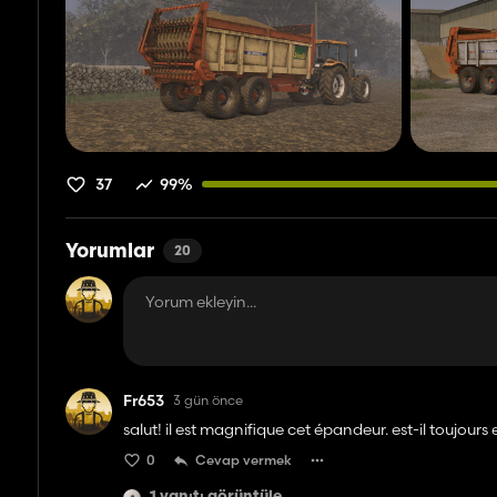
37
99%
Yorumlar
20
Fr653
3 gün önce
salut! il est magnifique cet épandeur. est-il toujours
0
Cevap vermek