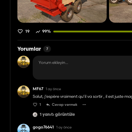
19
99%
Yorumlar
7
MF67
1 ay önce
Salut, j’espère vraiment qu’il va sortir , il est juste 
1
Cevap vermek
1 yanıtı görüntüle
gogo76641
1 ay önce