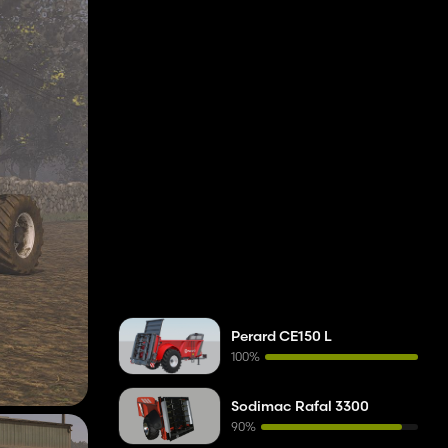
Perard CE150 L
100%
Sodimac Rafal 3300
90%