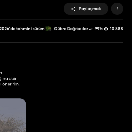
Paylaşmak
2026'de tahmini sürüm
99%
10 888
Gübre Dağıtıcılar
ma
ğına dair
 öneririm.