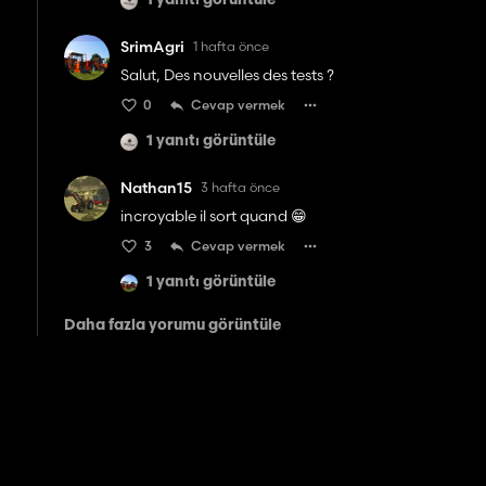
1 yanıtı görüntüle
SrimAgri
1 hafta önce
Salut, Des nouvelles des tests ?
0
Cevap vermek
1 yanıtı görüntüle
Nathan15
3 hafta önce
incroyable il sort quand 😁
3
Cevap vermek
1 yanıtı görüntüle
Daha fazla yorumu görüntüle