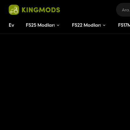
Ev
FS25 Modları
FS22 Modları
FS
17