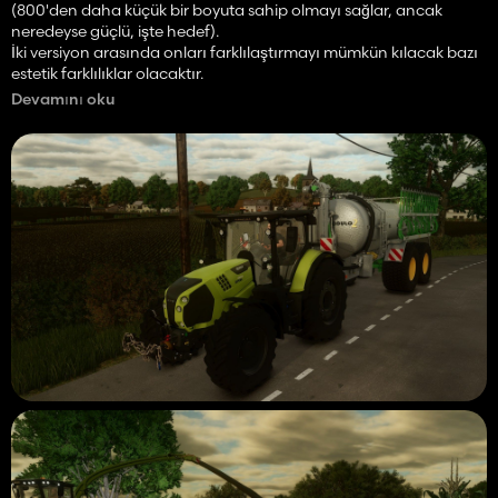
(800'den daha küçük bir boyuta sahip olmayı sağlar, ancak
neredeyse güçlü, işte hedef).
İki versiyon arasında onları farklılaştırmayı mümkün kılacak bazı
estetik farklılıklar olacaktır.
Devamını oku
Paket test ediliyor ve muhtemelen Temmuz'dan önce dışarı
çıkmalı!
Motivasyon ve zamanım varsa, Claas 800 Axion'un bir gece
baskısı versiyonunu yapabilirim.