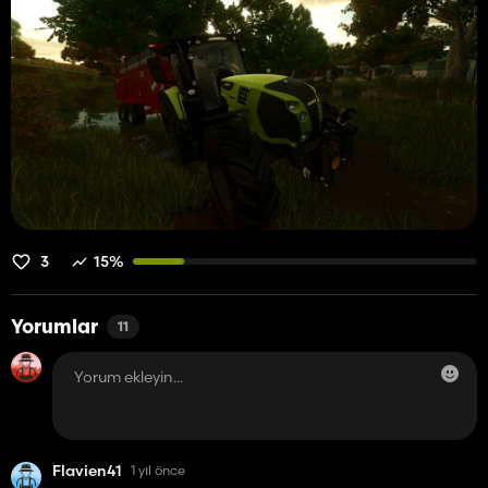
3
15%
Yorumlar
11
Flavien41
1 yıl önce