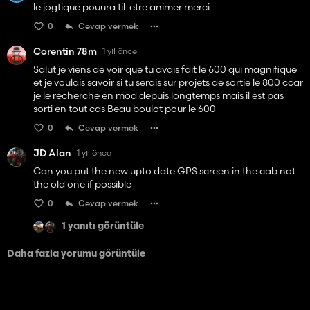
le jogtique pouura til etre animer merci
0
Cevap vermek
Corentin 78m
1 yıl önce
Salut je viens de voir que tu avais fait le 600 qui magnifique
et je voulais savoir si tu serais sur projets de sortie le 800 ccar
je le recherche en mod depuis longtemps mais il est pas
sorti en tout cas Beau boulot pour le 600
0
Cevap vermek
JD Alan
1 yıl önce
Can you put the new upto date GPS screen in the cab not
the old one if possible
0
Cevap vermek
1 yanıtı görüntüle
Daha fazla yorumu görüntüle