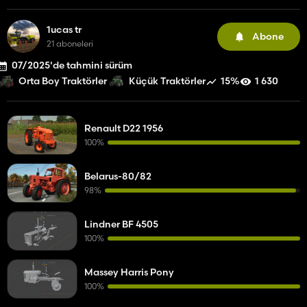
1ucas tr
Abone
21 aboneleri
07/2025'de tahmini sürüm
15%
1 630
Orta Boy Traktörler
Küçük Traktörler
Renault D22 1956
100%
Belarus-80/82
98%
Lindner BF 4505
100%
Massey Harris Pony
100%