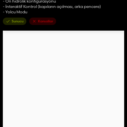
- Ön hidrolik konfigürasyonu
- İnteraktif Kontrol (kapıların açılması, arka pencere)
- Yolcu Modu
Sunucu
Konsollar