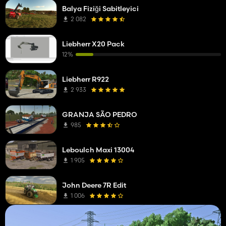
Balya Fiziği Sabitleyici
2 082
Liebherr X20 Pack
12%
Liebherr R922
2 933
GRANJA SÃO PEDRO
985
Leboulch Maxi 13004
1 905
John Deere 7R Edit
1 006