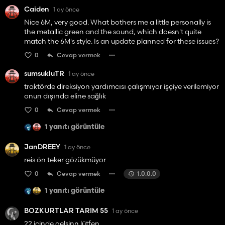
Caiden
1 ay önce
Nice 6M, very good. What bothers me a little personally is
the metallic green and the sound, which doesn't quite
match the 6M's style. Is an update planned for these issues?
0
Cevap vermek
sumsukluTR
1 ay önce
traktörde direksiyon yardımcısı çalışmıyor işçiye verilemiyor
onun dışında eline sağlık
0
Cevap vermek
1 yanıtı görüntüle
JanDREEY
1 ay önce
reis ön teker gözükmüyor
0
Cevap vermek
1.0.0.0
1 yanıtı görüntüle
BOZKURTLAR TARIM 55
1 ay önce
22 içinde gelsinn lütfen