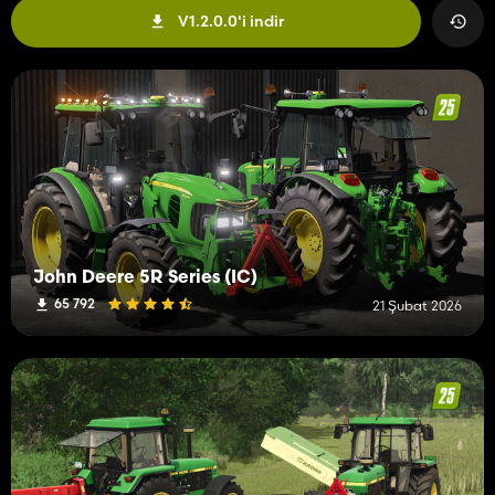
V1.2.0.0'i indir
John Deere 5R Series (IC)
65 792
21 Şubat 2026