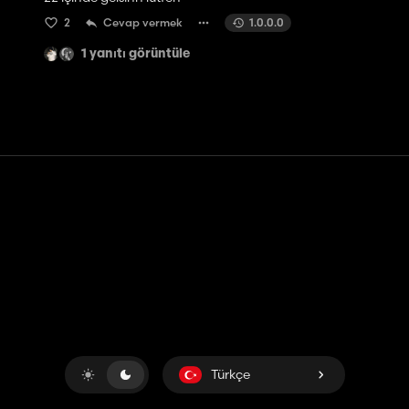
2
Cevap vermek
1.0.0.0
1 yanıtı görüntüle
Temas etmek
Yardım
Hizmet Şartları
Gizlilik Politikası
Çerezleri yönet
Türkçe