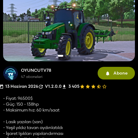
OYUNCUTV78
Abone
47 aboneleri
13 Haziran 2026
V1.2.0.0
3 405
- Fiyat: 96500$
- Güç: 150 - 138hp
- Maksimum hız: 60 km/saat
- Lasik yazıları (sarı)
- Yeşil yıldız tavan aydınlatıldı
- İşaret Işıkları yapılandırması