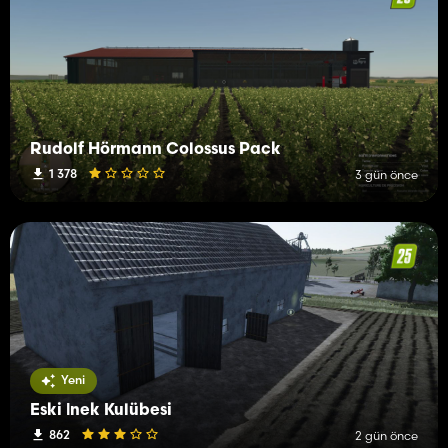
Rudolf Hörmann Colossus Pack
1 378
3 gün önce
Yeni
Eski İnek Kulübesi
862
2 gün önce