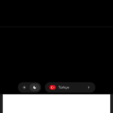
Temas etmek
Yardım
Hizmet Şartları
Gizlilik Politikası
Çerezleri yönet
Türkçe
Copyright © 2018-2026
King UP SAS
. Her hakkı saklıdır.