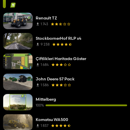
Renault TZ
1 743
StockbornerHof RLP x4
9 238
Çiftlikleri Haritada Göster
1 684
John Deere S7 Pack
1 586
Mittelberg
100%
Komatsu WA500
1 837