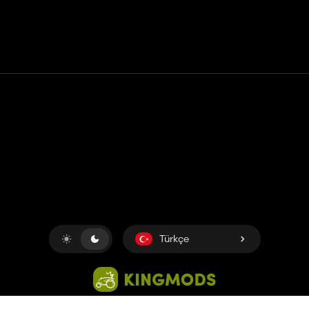
Temas etmek
Yardım
Hizmet Şartları
Gizlilik Politikası
Çerezleri yönet
Türkçe
Copyright © 2018-2026
King UP SAS
. Her hakkı saklıdır.