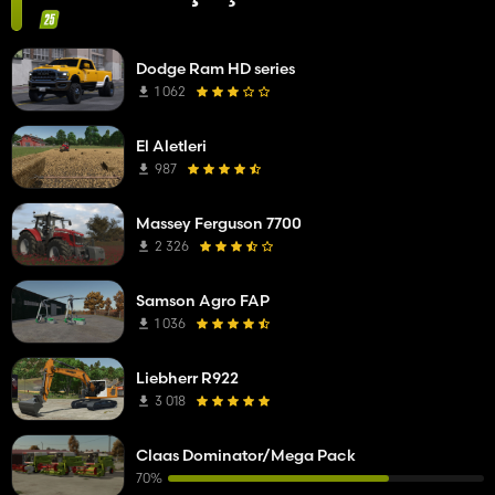
Dodge Ram HD series
1 062
El Aletleri
987
Massey Ferguson 7700
2 326
Samson Agro FAP
1 036
Liebherr R922
3 018
Claas Dominator/Mega Pack
70%