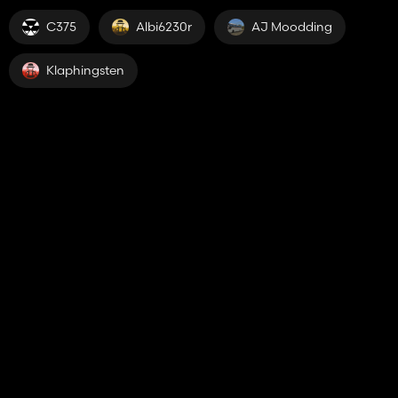
C375
Albi6230r
AJ Moodding
Klaphingsten