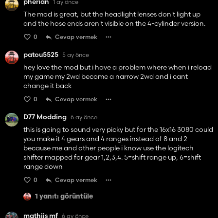
pherian
1 ay önce
The mod is great, but the headlight lenses don't light up
and the hose ends aren't visible on the 4-cylinder version.
0
Cevap vermek
patou5525
5 ay önce
hey love the mod but i have a problem where when i reload
my game my 2wd become a narrow 2wd and i cant
change it back
0
Cevap vermek
D77 Modding
6 ay önce
this is going to sound very picky but for the 16x16 3080 could
you make it 4 gears and 4 ranges instead of 8 and 2
because me and other people i know use the logitech
shifter mapped for gear 1,2,3,4. 5=shift range up, 6=shift
range down
0
Cevap vermek
1 yanıtı görüntüle
mathijs mf
6 ay önce