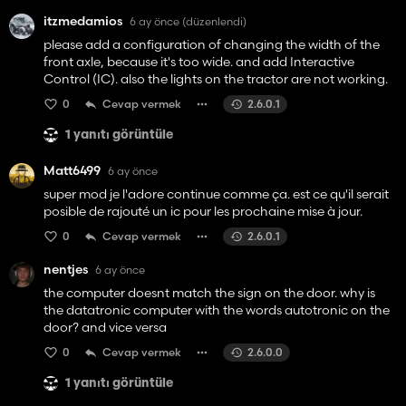
itzmedamios
6 ay önce
(düzenlendi)
please add a configuration of changing the width of the
front axle, because it's too wide. and add Interactive
Control (IC). also the lights on the tractor are not working.
0
Cevap vermek
2.6.0.1
1 yanıtı görüntüle
Matt6499
6 ay önce
super mod je l'adore continue comme ça. est ce qu'il serait
posible de rajouté un ic pour les prochaine mise à jour.
0
Cevap vermek
2.6.0.1
nentjes
6 ay önce
the computer doesnt match the sign on the door. why is
the datatronic computer with the words autotronic on the
door? and vice versa
0
Cevap vermek
2.6.0.0
1 yanıtı görüntüle