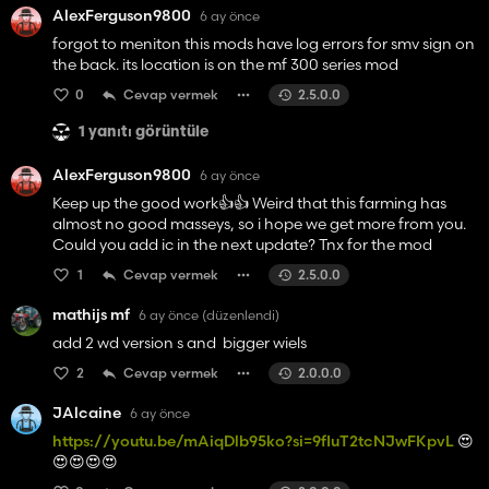
AlexFerguson9800
6 ay önce
forgot to meniton this mods have log errors for smv sign on
the back. its location is on the mf 300 series mod
0
Cevap vermek
2.5.0.0
1 yanıtı görüntüle
AlexFerguson9800
6 ay önce
Keep up the good work👍️👍️ Weird that this farming has
almost no good masseys, so i hope we get more from you.
Could you add ic in the next update? Tnx for the mod
1
Cevap vermek
2.5.0.0
mathijs mf
6 ay önce
(düzenlendi)
add 2 wd version s and bigger wiels
2
Cevap vermek
2.0.0.0
JAlcaine
6 ay önce
https://youtu.be/mAiqDlb95ko?si=9fIuT2tcNJwFKpvL
😍
😍😍😍😍