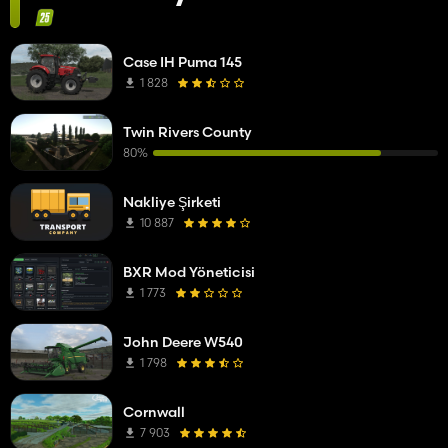
Case IH Puma 145
1 828
Twin Rivers County
80%
Nakliye Şirketi
10 887
BXR Mod Yöneticisi
1 773
John Deere W540
1 798
Cornwall
7 903