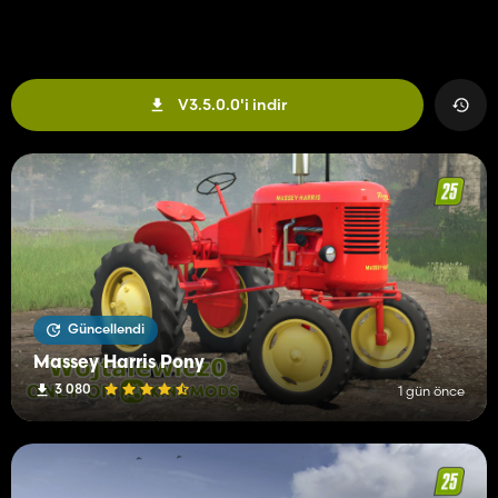
V3.5.0.0'i indir
Güncellendi
Massey Harris Pony
3 080
1 gün önce