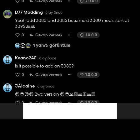
0
Cevap vermek
2.0.0.0
D77 Modding
6 ay önce
Yeah add 3080 and 3085 bcuz most 3000 mods start at
3095 🙏🙏
0
Cevap vermek
1.0.0.0
1 yanıtı görüntüle
Keano240
6 ay önce
is it possible to add an 3080?
0
Cevap vermek
1.0.0.0
JAlcaine
6 ay önce
😍😍😍😍 2wd versión 😍😍🙏🏻🙏🏻🙏🏻
0
Cevap vermek
1.0.0.0
Kacpervvs
6 ay önce
Add 3080, 3085 🙏
0
Cevap vermek
1.0.0.0