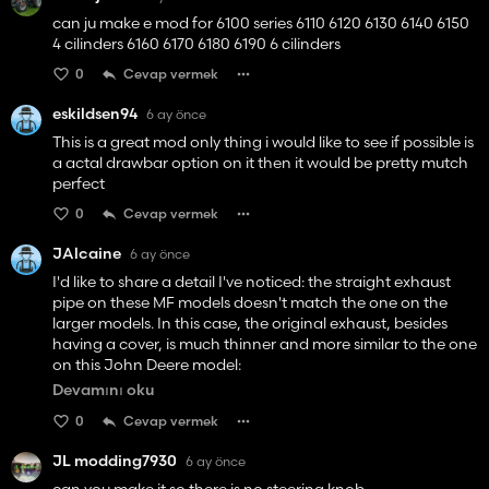
can ju make e mod for 6100 series 6110 6120 6130 6140 6150
4 cilinders 6160 6170 6180 6190 6 cilinders
0
Cevap vermek
eskildsen94
6 ay önce
This is a great mod only thing i would like to see if possible is
a actal drawbar option on it then it would be pretty mutch
perfect
0
Cevap vermek
JAlcaine
6 ay önce
I'd like to share a detail I've noticed: the straight exhaust
pipe on these MF models doesn't match the one on the
larger models. In this case, the original exhaust, besides
having a cover, is much thinner and more similar to the one
on this John Deere model:
https://www.kingmods.net/es/fs25/mods/73828/john-
Devamını oku
deere-3x50-series
0
Cevap vermek
JL modding7930
6 ay önce