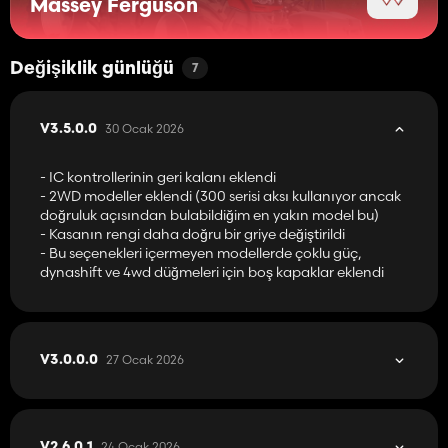
Massey Ferguson
Değişiklik günlüğü
7
30 Ocak 2026
V3.5.0.0
- IC kontrollerinin geri kalanı eklendi
- 2WD modeller eklendi (300 serisi aksı kullanıyor ancak
doğruluk açısından bulabildiğim en yakın model bu)
- Kasanın rengi daha doğru bir griye değiştirildi
- Bu seçenekleri içermeyen modellerde çoklu güç,
dynashift ve 4wd düğmeleri için boş kapaklar eklendi
27 Ocak 2026
V3.0.0.0
24 Ocak 2026
V2.6.0.1