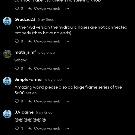
can you make it so there is no steering knob
0
Cevap vermek
Grudziu23
6 ay önce
in the 4wd version the hydraulic hoses are not connected
properly (they have no ends)
0
Cevap vermek
mathijs mf
6 ay önce
whow
0
Cevap vermek
SimpleFarmer
6 ay önce
Amazing work! please also do large frame series of the
3600 series!
0
Cevap vermek
JAlcaine
6 ay önce
😍😍😍😍😍😍😍
1
Cevap vermek