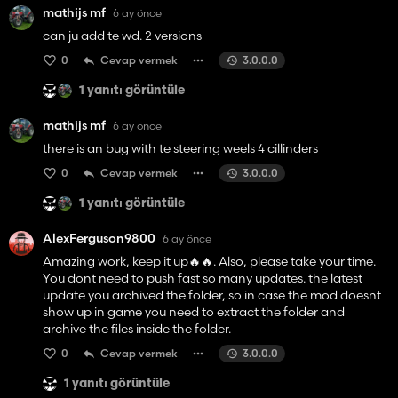
mathijs mf
6 ay önce
can ju add te wd. 2 versions
0
Cevap vermek
3.0.0.0
1 yanıtı görüntüle
mathijs mf
6 ay önce
there is an bug with te steering weels 4 cillinders
0
Cevap vermek
3.0.0.0
1 yanıtı görüntüle
AlexFerguson9800
6 ay önce
Amazing work, keep it up🔥🔥. Also, please take your time.
You dont need to push fast so many updates. the latest
update you archived the folder, so in case the mod doesnt
show up in game you need to extract the folder and
archive the files inside the folder.
0
Cevap vermek
3.0.0.0
1 yanıtı görüntüle