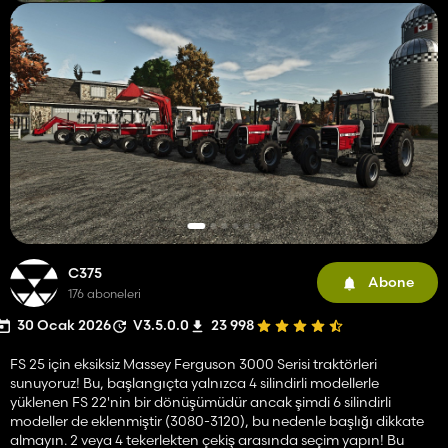
C375
Abone
176 aboneleri
30 Ocak 2026
V3.5.0.0
23 998
FS 25 için eksiksiz Massey Ferguson 3000 Serisi traktörleri
sunuyoruz! Bu, başlangıçta yalnızca 4 silindirli modellerle
yüklenen FS 22'nin bir dönüşümüdür ancak şimdi 6 silindirli
modeller de eklenmiştir (3080-3120), bu nedenle başlığı dikkate
almayın. 2 veya 4 tekerlekten çekiş arasında seçim yapın! Bu