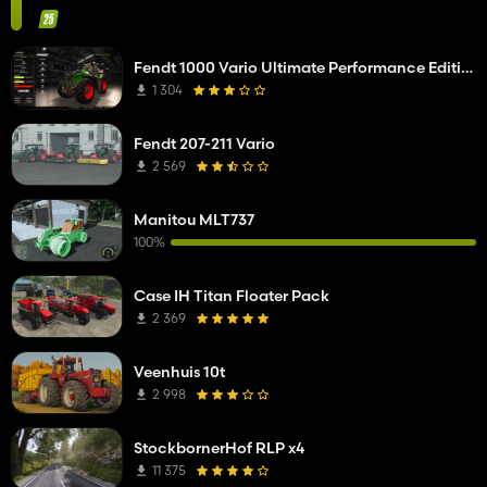
Fendt 1000 Vario Ultimate Performance Edition
1 304
Fendt 207-211 Vario
2 569
Manitou MLT737
100%
Case IH Titan Floater Pack
2 369
Veenhuis 10t
2 998
StockbornerHof RLP x4
11 375