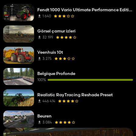
Fendt 1000 Vario Ultimate Performance Edition
1 640
Görsel çamur izleri
32 199
Veenhuis 10t
3 275
Belgique Profonde
100%
Realistic RayTracing Reshade Preset
446 414
Beuren
3 084