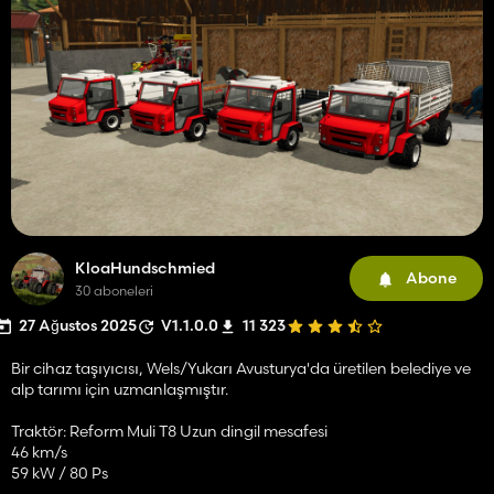
KloaHundschmied
Abone
30 aboneleri
27 Ağustos 2025
V1.1.0.0
11 323
Bir cihaz taşıyıcısı, Wels/Yukarı Avusturya'da üretilen belediye ve
alp tarımı için uzmanlaşmıştır.
Traktör: Reform Muli T8 Uzun dingil mesafesi
46 km/s
59 kW / 80 Ps