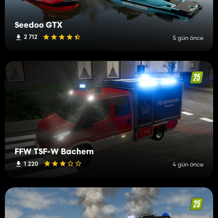
Seedoo GTX
2 712
5 gün önce
FFW TSF-W Bachern
1 220
4 gün önce