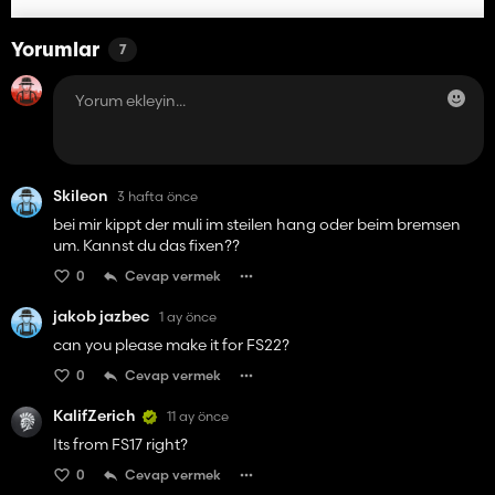
Yorumlar
7
Skileon
3 hafta önce
bei mir kippt der muli im steilen hang oder beim bremsen
um. Kannst du das fixen??
0
Cevap vermek
jakob jazbec
1 ay önce
can you please make it for FS22?
0
Cevap vermek
KalifZerich
11 ay önce
Its from FS17 right?
0
Cevap vermek