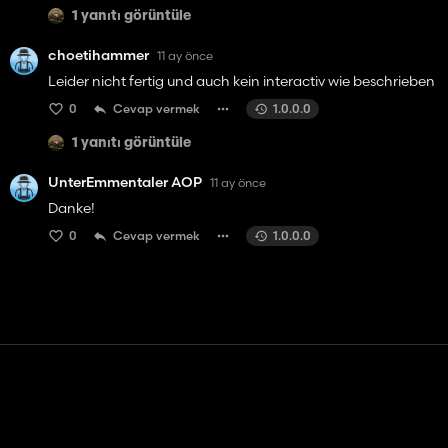
1 yanıtı görüntüle
choetihammer
11 ay önce
Leider nicht fertig und auch kein interactiv wie beschrieben
0
Cevap vermek
1.0.0.0
1 yanıtı görüntüle
UnterEmmentaler AOP
11 ay önce
Danke!
0
Cevap vermek
1.0.0.0
Temas etmek