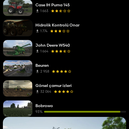
Case IH Puma 145
1 663
Hidrolik Kontrolü Onar
1 774
John Deere W540
1 664
Beuren
2 958
Görsel çamur izleri
32 064
Bobrowo
93%