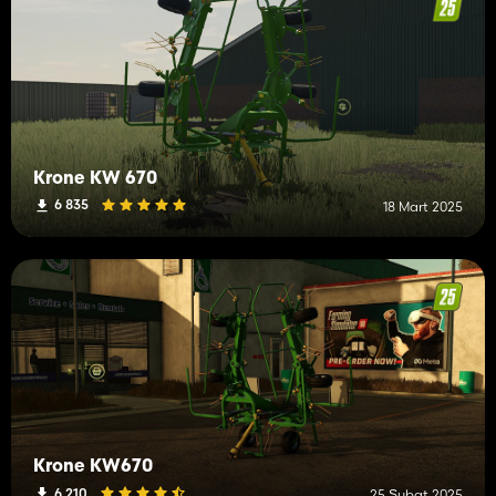
Krone KW 670
6 835
18 Mart 2025
Krone KW670
6 210
25 Şubat 2025