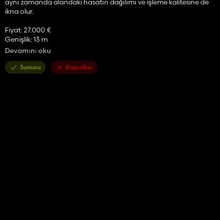
aynı zamanda alandaki hasatın dağılımı ve işleme kalitesine de
ikna olur.
Fiyat: 27.000 €
Genişlik: 13 m
Gerekli Performans: 70 HP
Devamını oku
İş hızı: 19 km/s
Sunucu
Konsollar