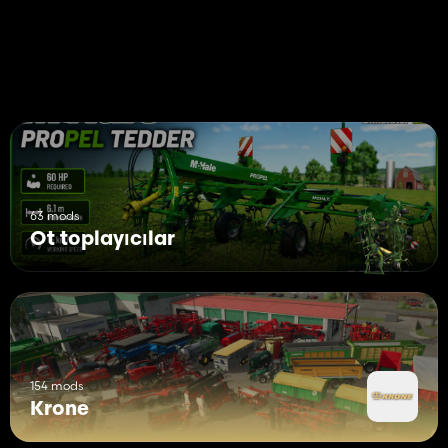
63 mods
Ot toplayıcılar
154 mods
Krone