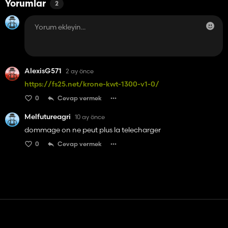
Yorumlar
2
AlexisG571
2 ay önce
https://fs25.net/krone-kwt-1300-v1-0/
0
Cevap vermek
Melfutureagri
10 ay önce
dommage on ne peut plus la telecharger
0
Cevap vermek