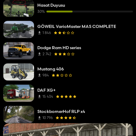
Hasat Duyusu
30%
GÖWEIL VarioMaster MAS COMPLETE
1 846
Dodge Ram HD series
2 742
Mustang 406
984
DAF XG+
15 434
StockbornerHof RLP x4
10 796