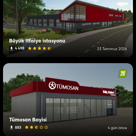
Büyük itfaiye istasyonu
4 498
23 Temmuz 2026
Tümosan Bayisi
883
4 gün önce