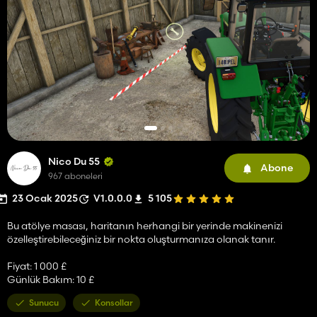
Nico Du 55
Abone
967 aboneleri
23 Ocak 2025
V1.0.0.0
5 105
Bu atölye masası, haritanın herhangi bir yerinde makinenizi
özelleştirebileceğiniz bir nokta oluşturmanıza olanak tanır.
Fiyat: 1 000 £
Günlük Bakım: 10 £
Sunucu
Konsollar