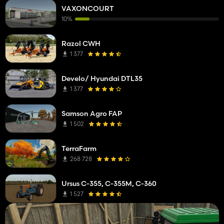
VAXONCOURT
10%
Razol CWH
1 377
Develo/ Hyundai DTL35
1 377
Samson Agro FAP
1 502
TerraFarm
268 728
Ursus C-355, C-355M, C-360
1 527