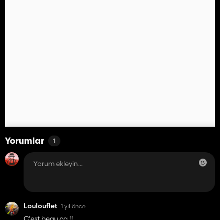
Yorumlar
1
Loulouflet
1 yıl önce
C'est beau ça !!