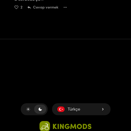
2
Cevap vermek
Temas etmek
Yardım
Hizmet Şartları
Gizlilik Politikası
Çerezleri yönet
Türkçe