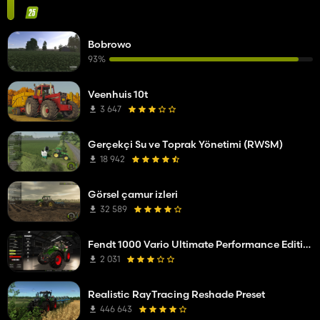
Bobrowo
93%
Veenhuis 10t
3 647
Gerçekçi Su ve Toprak Yönetimi (RWSM)
18 942
Görsel çamur izleri
32 589
Fendt 1000 Vario Ultimate Performance Edition
2 031
Realistic RayTracing Reshade Preset
446 643