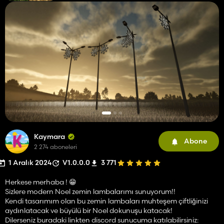
Kaymara
Abone
2 274 aboneleri
1 Aralık 2024
V1.0.0.0
3 771
Herkese merhaba ! 😁
Sizlere modern Noel zemin lambalarımı sunuyorum!!
Kendi tasarımım olan bu zemin lambaları muhteşem çiftliğinizi
aydınlatacak ve büyülü bir Noel dokunuşu katacak!
Dilerseniz buradaki linkten discord sunucuma katılabilirsiniz: