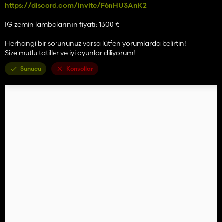
https://discord.com/invite/F6nHU3AnK2
IG zemin lambalarının fiyatı: 1300 €
Herhangi bir sorununuz varsa lütfen yorumlarda belirtin!
Size mutlu tatiller ve iyi oyunlar diliyorum!
Sunucu
Konsollar