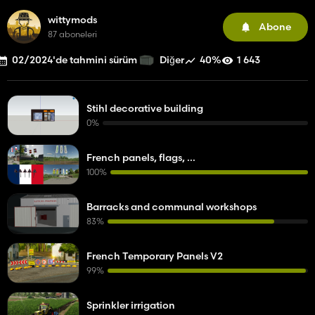
wittymods
Abone
87 aboneleri
02/2024'de tahmini sürüm
40%
1 643
Diğer
Stihl decorative building
0%
French panels, flags, ...
100%
Barracks and communal workshops
83%
French Temporary Panels V2
99%
Sprinkler irrigation