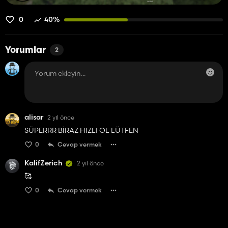
0
40%
Yorumlar
2
alisar
2 yıl önce
SÜPERRR BİRAZ HIZLI OL LÜTFEN
0
Cevap vermek
KalifZerich
2 yıl önce
🥰
0
Cevap vermek