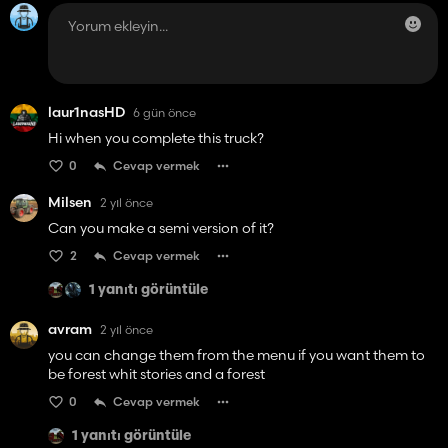
laur1nasHD
6 gün önce
Hi when you complete this truck?
0
Cevap vermek
Milsen
2 yıl önce
Can you make a semi version of it?
2
Cevap vermek
1 yanıtı görüntüle
avram
2 yıl önce
you can change them from the menu if you want them to
be forest whit stories and a forest
0
Cevap vermek
1 yanıtı görüntüle