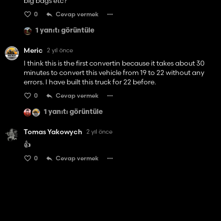
big bags etc?
0
Cevap vermek
1 yanıtı görüntüle
Meric
2 yıl önce
I think this is the first convertin because it takes about 30
minutes to convert this vehicle from 19 to 22 without any
errors. I have built this truck for 22 before.
0
Cevap vermek
1 yanıtı görüntüle
Tomas Yakowych
2 yıl önce
👍️
0
Cevap vermek