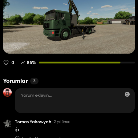
0
85%
Yorumlar
3
Tomas Yakowych
2 yıl önce
👍️