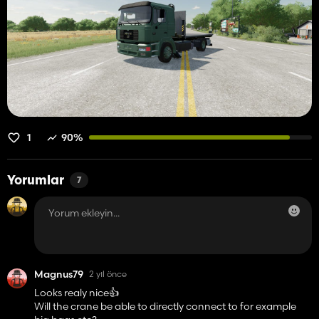
1
90%
Yorumlar
7
Magnus79
2 yıl önce
Looks realy nice👍️
Will the crane be able to directly connect to for example