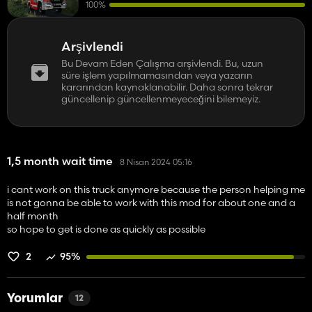
100%
Arşivlendi
Bu Devam Eden Çalışma arşivlendi. Bu, uzun
süre işlem yapılmamasından veya yazarın
kararından kaynaklanabilir. Daha sonra tekrar
güncellenip güncellenmeyeceğini bilemeyiz.
1,5 month wait time
8 Nisan 2024 05:16
i cant work on this truck anymore because the person helping me
is not gonna be able to work with this mod for about one and a
half month
so hope to get is done as quickly as possible
2
95%
Yorumlar
12