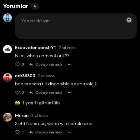
Yorumlar
4
Excavator constrYT
2 yıl önce
Nice, when comes it out ??
0
Cevap vermek
cdr33300
2 yıl önce
bonjour sera t-il disponible sur console ?
0
Cevap vermek
1 yanıtı görüntüle
Milsen
2 yıl önce
Sieht Naes aus, wann wird es released
1
Cevap vermek