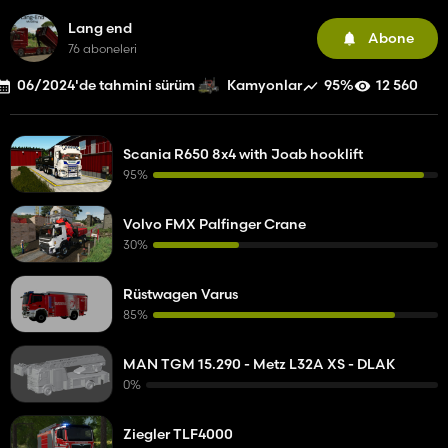
Lang end
Abone
76 aboneleri
06/2024'de tahmini sürüm
95%
12 560
Kamyonlar
Scania R650 8x4 with Joab hooklift
95%
Volvo FMX Palfinger Crane
30%
Rüstwagen Varus
85%
MAN TGM 15.290 - Metz L32A XS - DLAK
0%
Ziegler TLF4000