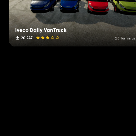
Iveco Daily VanTruck
20 247
23 Temmuz