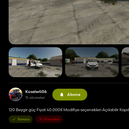
Koselerli06
Abone
15 aboneleri
120 Beygir güç Fiyat 40.000€ Modifiye seçenekleri Açılabilir Kap
Sunucu
Konsollar