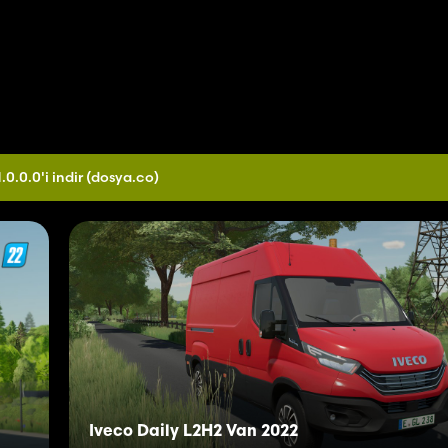
.0.0.0'i indir
(dosya.co)
Iveco Daily L2H2 Van 2022