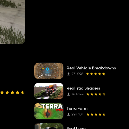
Real Vehicle Breakdowns
271 598
Realistic Shaders
140 624
Terra Farm
294 104
Seat Leon