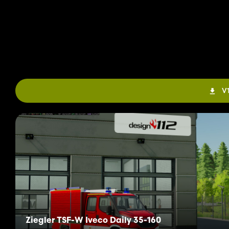
V1
Ziegler TSF-W Iveco Daily 35-160