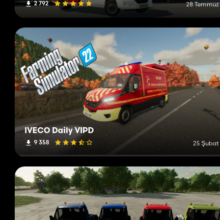
2 792
28 Temmuz
IVECO Daily VIPD
9 358
25 Şubat