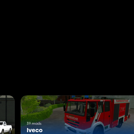
39 mods
Iveco