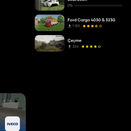
0%
Ford Cargo 4030 & 3230
1 139
Çeşme
324