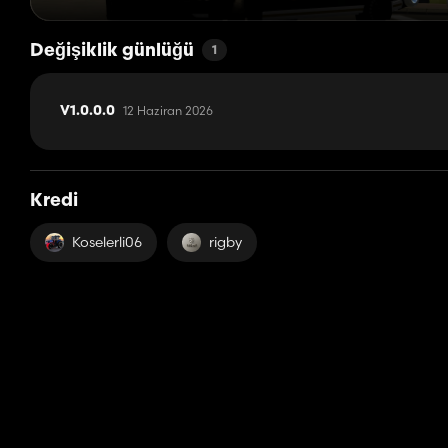
Değişiklik günlüğü
1
12 Haziran 2026
V1.0.0.0
Kredi
Koselerli06
rigby