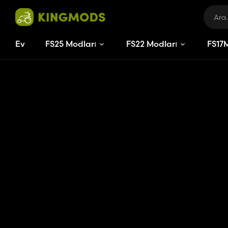
Ev
FS25 Modları
FS22 Modları
FS
17