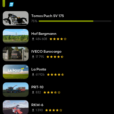
Tomos Puch SV 175
75%
Hof Bergmann
484 608
IVECO Eurocargo
17 795
La Posta
61 926
PRT-10
832
RKM-6
1 390