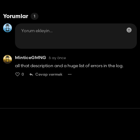
Yorumlar
1
MinticeGMNG
6 ay önce
all that description and a huge list of errors in the log.
0
Cevap vermek
Temas etmek